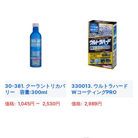
ー
ー
あ
あ
商
商
ジ
ジ
り
り
品
品
か
か
ま
ま
に
に
ら
ら
す。
す。
は
は
選
選
オ
オ
複
複
択
択
プ
プ
数
数
で
で
シ
シ
の
の
き
き
ョ
ョ
バ
バ
ま
ま
ン
ン
リ
リ
す
す
は
は
エ
エ
30-381. クーラントリカバ
330013. ウルトラハード
商
商
ー
ー
リー 容量:300ml
WコーティングPRO
品
品
シ
シ
–
1,045
2,530
2,989
ペ
ペ
ョ
ョ
ー
ー
ン
ン
こ
こ
ジ
ジ
が
が
の
の
か
か
あ
あ
商
商
ら
ら