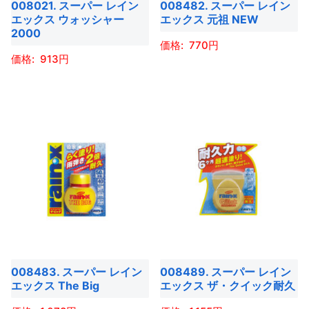
008021. スーパー レイン
008482. スーパー レイン
エックス ウォッシャー
エックス 元祖 NEW
2000
770
913
こ
こ
の
の
商
商
品
品
に
に
は
は
複
複
数
数
の
の
バ
バ
リ
008483. スーパー レイン
008489. スーパー レイン
リ
エ
エックス The Big
エックス ザ・クイック耐久
エ
ー