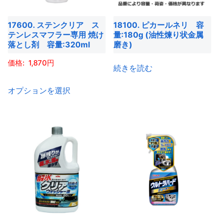
バ
ン
リ
す
ン
リ
は
エ
は
17600. ステンクリア ス
18100. ピカールネリ 容
エ
商
ー
テンレスマフラー専用 焼け
量:180g (油性煉り状金属
商
ー
品
シ
落とし剤 容量:320ml
磨き)
品
シ
ペ
ョ
1,870
ペ
ョ
ー
続きを読む
ン
ー
ン
ジ
こ
が
オプションを選択
ジ
が
か
の
あ
か
あ
ら
商
り
ら
り
選
品
ま
選
ま
択
に
す。
択
す。
で
は
オ
で
オ
き
複
プ
き
プ
ま
数
シ
ま
シ
す
の
ョ
す
ョ
バ
ン
ン
リ
は