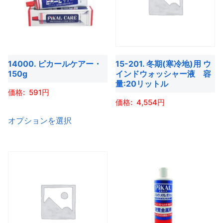
複
択
択
す。
す。
複
数
で
で
オ
オ
数
の
き
き
プ
プ
の
バ
ま
ま
シ
シ
バ
リ
す
す
ョ
ョ
14000. ピカールケアー・
15-201. 冬期(寒冷地)用 ウ
リ
エ
150g
インドウォッシャー液 容
ン
ン
エ
ー
量:20リットル
は
は
ー
591
シ
商
商
4,554
シ
ョ
こ
品
品
ョ
オプションを選択
ン
こ
の
ペ
ペ
ン
が
の
商
ー
ー
が
あ
商
品
ジ
ジ
あ
り
品
に
か
か
り
ま
に
は
ら
ら
ま
す。
は
複
選
選
す。
オ
複
数
択
択
オ
プ
数
の
で
で