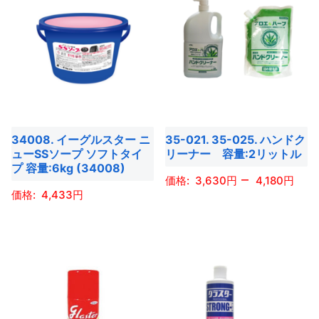
り
り
品
品
選
選
ま
ま
に
に
択
択
す。
す。
は
は
で
で
オ
オ
複
複
き
き
プ
プ
数
数
ま
ま
シ
シ
の
の
す
す
ョ
ョ
バ
バ
ン
ン
34008. イーグルスター ニ
35-021. 35-025. ハンドク
リ
リ
ューSSソープ ソフトタイ
リーナー 容量:2リットル
は
は
エ
エ
プ 容量:6kg (34008)
商
商
–
ー
ー
3,630
4,180
品
品
4,433
シ
シ
こ
ペ
ペ
ョ
ョ
こ
の
ー
ー
ン
ン
の
商
ジ
ジ
が
が
商
品
か
か
あ
あ
品
に
ら
ら
り
り
に
は
選
選
ま
ま
は