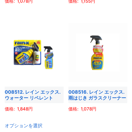
ー
1,078
1,155
シ
シ
ョ
こ
こ
ョ
ン
の
の
ン
が
商
商
が
あ
品
品
あ
り
に
に
り
ま
は
は
ま
す。
複
複
す。
オ
数
数
オ
プ
の
の
プ
シ
バ
バ
シ
ョ
008512. レイン エックス.
008516. レイン エックス.
リ
リ
ョ
ウォーター リペレント
雨はじき ガラスクリーナー
ン
エ
エ
ン
は
ー
ー
1,848
1,078
は
商
シ
シ
商
こ
こ
品
ョ
ョ
オプションを選択
品
の
の
ペ
ン
ン