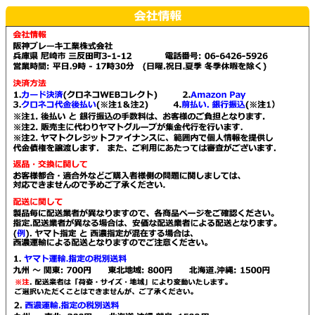
で
で
プ
シ
バ
バ
き
き
シ
ョ
リ
リ
ま
ま
ョ
ン
エ
エ
す
す
ン
は
ー
ー
は
商
シ
シ
商
品
ョ
ョ
品
ペ
ン
ン
ペ
ー
が
が
ー
ジ
あ
あ
ジ
か
り
り
か
ら
ま
ま
ら
選
す。
す。
選
択
オ
オ
択
で
プ
プ
で
き
シ
シ
き
ま
ョ
ョ
ま