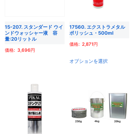
プ
シ
の
バ
き
き
シ
ョ
バ
リ
ま
ま
ョ
ン
リ
エ
す
す
ン
15-207. スタンダード ウイ
17560. エクストラメタル
は
エ
ー
ンドウォッシャー液 容
ポリッシュ・500ml
は
商
ー
シ
量:20リットル
商
品
2,871
シ
ョ
品
3,696
ペ
ョ
ン
こ
ペ
ー
ン
オプションを選択
こ
が
の
ー
ジ
が
の
あ
商
ジ
か
あ
商
り
品
か
ら
り
品
ま
に
ら
選
ま
に
す。
は
選
択
す。
は
オ
複
択
で
オ
複
プ
数
で
き
プ
数
シ
の
き
ま
シ
の
ョ
バ
ま
す
ョ