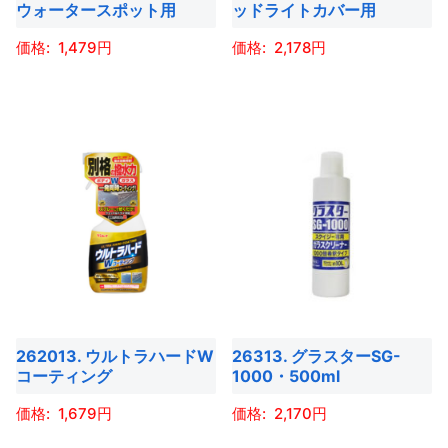
商
ウォータースポット用
ッドライトカバー用
ー
ー
品
1,479
2,178
シ
シ
ペ
ョ
ョ
ー
こ
こ
ン
ン
ジ
の
の
が
が
か
商
商
あ
あ
ら
品
品
り
り
選
に
に
ま
ま
択
は
は
す。
す。
で
複
複
オ
オ
き
数
数
プ
プ
ま
の
の
シ
シ
す
バ
バ
ョ
ョ
262013. ウルトラハードW
26313. グラスターSG-
リ
リ
コーティング
1000・500ml
ン
ン
エ
エ
は
は
ー
ー
1,679
2,170
商
商
シ
シ