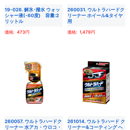
は
エ
商
19-026. 解氷･撥水 ウォッ
260031. ウルトラハードク
商
ー
品
シャー液(-60度) 容量:2
リーナー ホイール&タイヤ
品
シ
リットル
用
ペ
ペ
ョ
ー
473
1,479
ー
ン
ジ
ジ
こ
こ
が
か
か
の
の
あ
ら
ら
商
商
り
選
選
品
品
ま
択
択
に
に
す。
で
で
は
は
オ
き
き
複
複
プ
ま
ま
数
数
シ
す
す
の
の
ョ
バ
バ
ン
260057. ウルトラハードク
261014. ウルトラハード ク
リ
リ
は
リーナー 水アカ・ウロコ・
リーナー&コーティング ヘ
エ
エ