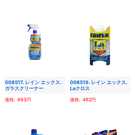
ペ
商
商
ー
が
が
ー
品
品
ジ
あ
あ
ジ
に
に
か
り
り
か
は
は
ら
ま
ま
ら
複
複
選
す。
す。
選
数
数
択
オ
オ
択
の
の
で
プ
プ
で
バ
バ
き
シ
シ
き
リ
リ
ま
ョ
ョ
ま
エ
エ
す
ン
ン
008517. レイン エックス.
008519. レイン エックス.
す
ー
ー
ガラスクリーナー
Laクロス
は
は
シ
シ
商
商
693
462
ョ
ョ
品
品
ン
ン
こ
こ
ペ
ペ
が
が
の
の
ー
ー
あ
あ
商
商
ジ
ジ
り
り