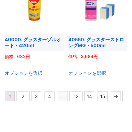
複
択
択
す。
す。
複
数
で
で
オ
オ
数
の
き
き
プ
プ
の
バ
ま
ま
シ
シ
バ
リ
す
す
ョ
ョ
40000. グラスターゾルオ
40550. グラスターストロ
リ
エ
ート・420ml
ングMG・500ml
ン
ン
エ
ー
は
は
ー
632
3,689
シ
商
商
シ
ョ
こ
こ
品
品
ョ
オプションを選択
オプションを選択
ン
の
の
ペ
ペ
ン
が
商
商
ー
ー
が
あ
品
品
ジ
ジ
あ
1
2
3
4
…
13
14
15
→
り
に
に
か
か
り
ま
は
は
ら
ら
ま
す。
複
複
選
選
す。
オ
数
数
択
択
オ
プ
の
の