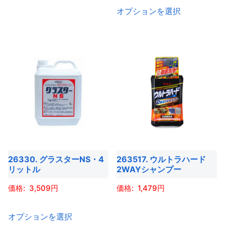
こ
こ
品
品
ョ
ョ
オプションを選択
の
の
ペ
ペ
ン
ン
商
商
ー
ー
が
が
品
品
ジ
ジ
あ
あ
に
に
か
か
り
り
は
は
ら
ら
ま
ま
複
複
選
選
す。
す。
数
数
択
択
オ
オ
の
の
で
で
プ
プ
バ
バ
き
き
シ
シ
リ
リ
ま
ま
ョ
ョ
エ
エ
す
す
ン
ン
26330. グラスターNS・4
263517. ウルトラハード
ー
ー
リットル
2WAYシャンプー
は
は
シ
シ
商
商
3,509
1,479
ョ
ョ
品
品
ン
ン
こ
こ
ペ
ペ
オプションを選択
が
が
の
の