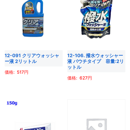
品
品
か
か
ま
ま
に
に
ら
ら
す。
す。
は
は
選
選
オ
オ
複
複
択
択
プ
プ
数
数
で
で
シ
シ
の
の
き
き
ョ
ョ
バ
バ
ま
ま
ン
ン
12-091 クリアウォッシャ
12-106. 撥水ウォッシャー
リ
リ
す
す
ー液 2リットル
液 パウチタイプ 容量:2リ
は
は
エ
エ
ットル
商
商
ー
ー
517
品
品
627
シ
シ
こ
ペ
ペ
ョ
ョ
こ
の
ー
ー
ン
ン
の
商
ジ
ジ
が
が
商
品
か
か
あ
あ
品
に
ら
ら
り
り
に
は
選
選
ま
ま
は