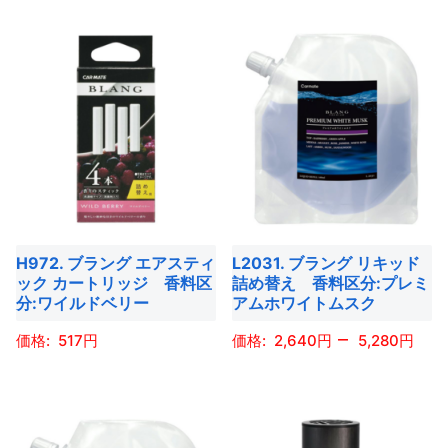
ペ
ペ
ン
ン
の
の
ー
ー
が
が
商
商
ジ
ジ
あ
あ
品
品
か
か
り
り
に
に
ら
ら
ま
ま
は
は
選
選
す。
す。
複
複
択
択
オ
オ
数
数
で
で
プ
プ
の
の
き
き
シ
シ
バ
バ
ま
ま
ョ
ョ
H972. ブラング エアスティ
L2031. ブラング リキッド
リ
リ
す
す
ック カートリッジ 香料区
詰め替え 香料区分:プレミ
ン
ン
エ
エ
分:ワイルドベリー
アムホワイトムスク
は
は
ー
ー
–
商
商
517
2,640
5,280
シ
シ
品
品
ョ
ョ
こ
こ
ペ
ペ
ン
ン
の
の
ー
ー
が
が
商
商
ジ
ジ