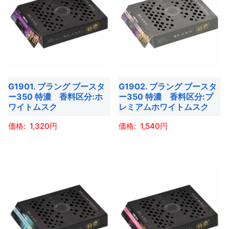
G1901. ブラング ブースタ
G1902. ブラング ブースタ
ー350 特濃 香料区分:ホ
ー350 特濃 香料区分:プ
ワイトムスク
レミアムホワイトムスク
1,320
1,540
こ
こ
の
の
商
商
品
品
に
に
は
は
複
複