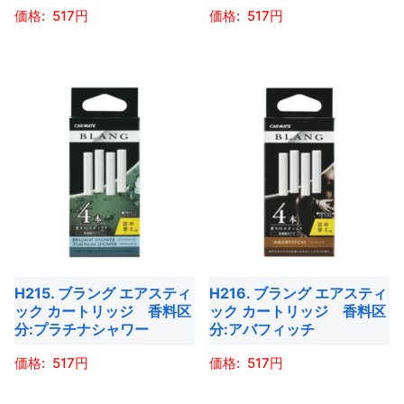
商
517
517
品
シ
シ
品
ペ
ョ
ョ
こ
こ
ペ
ー
ン
ン
の
の
ー
ジ
が
が
商
商
ジ
か
あ
あ
品
品
か
ら
り
り
に
に
ら
選
ま
ま
は
は
選
択
す。
す。
複
複
択
で
オ
オ
数
数
で
き
プ
プ
の
の
き
ま
シ
シ
バ
バ
ま
す
ョ
ョ
H215. ブラング エアスティ
H216. ブラング エアスティ
リ
リ
す
ック カートリッジ 香料区
ック カートリッジ 香料区
ン
ン
エ
エ
分:プラチナシャワー
分:アバフィッチ
は
は
ー
ー
商
商
517
517
シ
シ
品
品
ョ
ョ
こ
こ