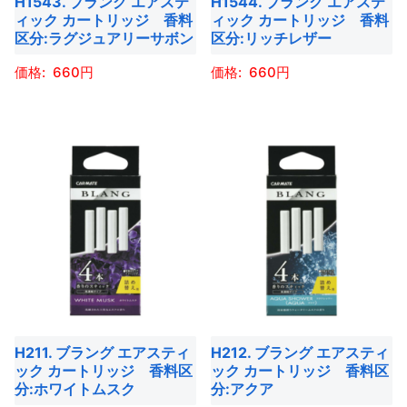
H1543. ブラング エアステ
H1544. ブラング エアステ
ン
ン
リ
エ
ィック カートリッジ 香料
ィック カートリッジ 香料
は
は
エ
ー
区分:ラグジュアリーサボン
区分:リッチレザー
商
商
ー
シ
660
660
品
品
シ
ョ
ペ
ペ
ョ
ン
こ
こ
ー
ー
ン
が
の
の
ジ
ジ
が
あ
商
商
か
か
あ
り
品
品
ら
ら
り
ま
に
に
選
選
ま
す。
は
は
択
択
す。
オ
複
複
で
で
オ
プ
数
数
き
き
プ
シ
の
の
ま
ま
シ
ョ
バ
バ
す
す
ョ
H211. ブラング エアスティ
H212. ブラング エアスティ
ン
リ
リ
ック カートリッジ 香料区
ック カートリッジ 香料区
ン
は
エ
エ
分:ホワイトムスク
分:アクア
は
商
ー
ー