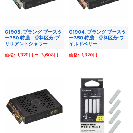
数
数
の
の
バ
バ
G1903. ブラング ブースタ
G1904. ブラング ブースタ
リ
リ
ー350 特濃 香料区分:ブ
ー350 特濃 香料区分:ワ
エ
エ
リリアントシャワー
イルドベリー
ー
ー
–
1,320
3,608
1,320
シ
シ
ョ
ョ
こ
こ
ン
ン
の
の
が
が
商
商
あ
あ
品
品
り
り
に
に
ま
ま
は
は
す。
す。
複
複
オ
オ
数
数
プ
プ
の
の