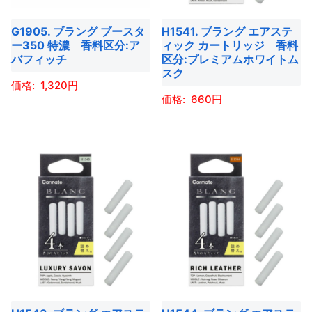
シ
シ
バ
バ
ョ
ョ
G1905. ブラング ブースタ
H1541. ブラング エアステ
リ
リ
ー350 特濃 香料区分:ア
ィック カートリッジ 香料
ン
ン
エ
エ
バフィッチ
区分:プレミアムホワイトム
は
は
ー
ー
スク
商
商
1,320
シ
シ
660
品
品
ョ
ョ
こ
ペ
ペ
ン
ン
こ
の
ー
ー
が
が
の
商
ジ
ジ
あ
あ
商
品
か
か
り
り
品
に
ら
ら
ま
ま
に
は
選
選
す。
す。
は
複
択
択
オ
オ
複
数
で
で
プ
プ
数
の
き
き
シ
シ
の
バ
ま
ま
ョ
ョ
バ
リ
す
す