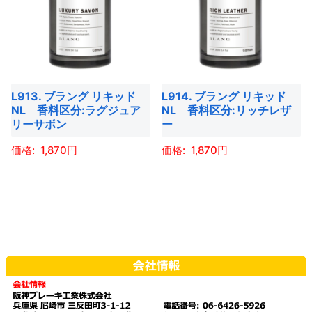
は
は
選
選
す。
す。
複
複
択
択
オ
オ
数
数
で
で
プ
プ
の
の
き
き
シ
シ
バ
バ
ま
ま
ョ
ョ
L913. ブラング リキッド
L914. ブラング リキッド
リ
リ
す
す
NL 香料区分:ラグジュア
NL 香料区分:リッチレザ
ン
ン
エ
エ
リーサボン
ー
は
は
ー
ー
商
商
1,870
1,870
シ
シ
品
品
ョ
ョ
こ
こ
ペ
ペ
ン
ン
の
の
ー
ー
が
が
商
商
ジ
ジ
あ
あ
品
品
か
か
り
り
に
に
ら
ら
ま
ま
は
は
選
選
す。
す。
複
複
択
択
オ
オ
数
数