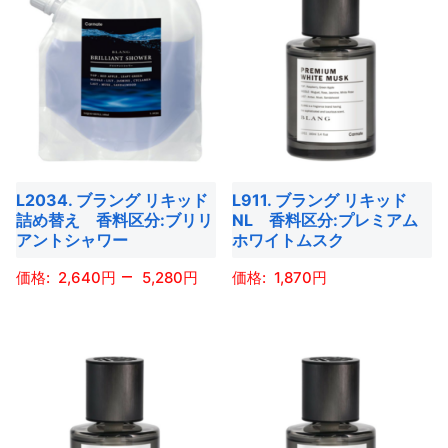
あ
あ
品
品
か
か
り
り
に
に
ら
ら
ま
ま
は
は
選
選
す。
す。
複
複
択
択
オ
オ
数
数
で
で
プ
プ
の
の
き
き
シ
シ
バ
バ
ま
ま
ョ
ョ
L2034. ブラング リキッド
L911. ブラング リキッド
リ
リ
す
す
詰め替え 香料区分:ブリリ
NL 香料区分:プレミアム
ン
ン
エ
エ
アントシャワー
ホワイトムスク
は
は
ー
ー
–
商
商
2,640
5,280
1,870
シ
シ
品
品
ョ
ョ
こ
こ
ペ
ペ
ン
ン
の
の
ー
ー
が
が
商
商
ジ
ジ
あ
あ
品
品
か
か
り
り
に
に
ら
ら
ま
ま