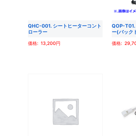
バ
バ
ン
ン
リ
リ
は
は
エ
エ
商
商
QHC-001. シートヒーターコント
QOP-T0
ー
ー
品
品
ローラー
ー(バック
シ
シ
ペ
ペ
ョ
ョ
13,200
29,7
ー
ー
ン
ン
ジ
ジ
こ
こ
が
が
か
か
の
の
あ
あ
ら
ら
商
商
り
り
選
選
品
品
ま
ま
択
択
に
に
す。
す。
で
で
は
は
オ
オ
き
き
複
複
プ
プ
ま
ま
数
数
シ
シ
す
す
の
の
ョ
ョ
バ
バ
ン
ン