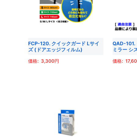
数
の
シ
シ
の
バ
ョ
ョ
バ
リ
ン
ン
リ
エ
は
は
エ
ー
商
商
FCP-120. クイックガード Lサイ
QAD-10
ー
シ
品
品
ズ (ドアエッジフィルム)
ミラー シ
シ
ョ
ペ
ペ
ョ
3,300
17,6
ン
ー
ー
ン
が
ジ
ジ
こ
こ
が
あ
か
か
の
の
あ
り
ら
ら
商
商
り
ま
選
選
品
品
ま
す。
択
択
に
に
す。
オ
で
で
は
は
オ
プ
き
き
複
複
プ
シ
ま
ま
数
数
シ
ョ