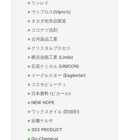
リンレイ
ヴィプロス(Vipro's)
タカダ化学品製造
ココナツ洗剤
古河薬品工業
クリスタルプロセス
横浜油脂工業 (Linda)
石原ケミカル (UNICON)
イーグルスター (Eaglestar)
コスモビューティ
日本磨料 (ピカール)
NEW HOPE
ワックスオイル (防錆剤)
近畿ナルサ
303 PRODUCT
Qu-Chemical