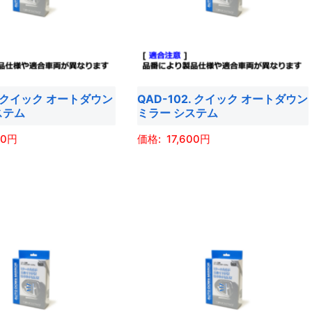
数
シ
の
ョ
バ
ン
リ
は
エ
商
1. クイック オートダウン
QAD-102. クイック オートダウン
ー
品
ステム
ミラー システム
シ
ペ
ョ
00
17,600
ー
ン
ジ
こ
が
か
の
あ
ら
商
り
選
品
ま
択
に
す。
で
は
オ
き
複
プ
ま
数
シ