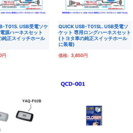
は
バ
商
リ
品
エ
SB-T01S. USB受電ソケ
QUICK USB-T01SL. USB受電ソ
ペ
ー
用電源ハーネスセット
ケット 専用ロングハーネスセット
ー
シ
の純正スイッチホール
(トヨタ車の純正スイッチホール
ジ
ョ
に装着)
か
ン
0
3,850
ら
が
選
あ
こ
択
り
の
で
ま
商
き
す。
品
ま
オ
に
す
プ
は
シ
複
ョ
数
ン
の