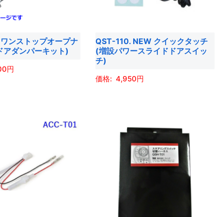
バ
ン
リ
は
エ
商
1. ワンストップオープナ
QST-110. NEW クイックタッチ
ー
品
ドアダンパーキット)
(増設パワースライドドアスイッ
シ
チ)
ペ
ョ
00
ー
4,950
ン
ジ
が
こ
か
あ
の
ら
り
商
選
ま
品
択
す。
に
で
オ
は
き
プ
複
ま
シ
数
す
ョ
の
ン
バ