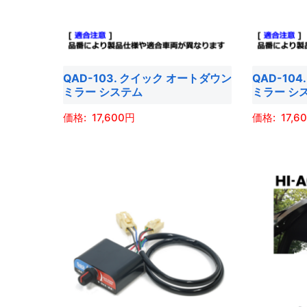
す
す
の
の
ョ
ン
バ
バ
ン
は
リ
リ
は
商
エ
エ
商
品
QAD-103. クイック オートダウン
QAD-10
ー
ー
品
ミラー システム
ミラー シ
ペ
シ
シ
ペ
ー
ョ
ョ
17,600
17,6
ー
ジ
ン
ン
ジ
こ
こ
か
が
が
か
の
の
ら
あ
あ
ら
商
商
選
り
り
選
品
品
択
ま
ま
択
に
に
で
す。
す。
で
は
は
き
オ
オ
き
複
複
ま
プ
プ
ま
数
数
す
シ
シ
す
の
の
ョ
ョ