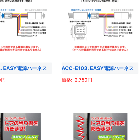
02. EASY電源ハーネス
ACC-E103. EASY電源ハーネス
0
2,750
こ
の
商
品
に
は