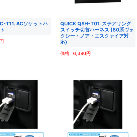
は
リ
商
エ
品
CC-T11. ACソケットハ
QUICK QSH-T01. ステアリング
ー
ット
スイッチ切替ハーネス (80系ヴォ
ペ
シ
クシー・ノア・エスクァイア対
ー
ョ
応)
ジ
ン
6,380
か
が
ら
あ
こ
選
り
の
択
ま
商
で
す。
品
き
オ
に
ま
プ
は
す
シ
複
ョ
数
ン
の