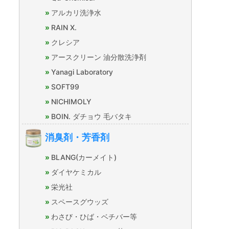
アルカリ洗浄水
RAIN X.
クレシア
アースクリーン 油分散洗浄剤
Yanagi Laboratory
SOFT99
NICHIMOLY
BOIN. ダチョウ 毛バタキ
消臭剤・芳香剤
BLANG(カーメイト)
ダイヤケミカル
栄光社
スペースグウッズ
わさび・ひば・ベチバー等