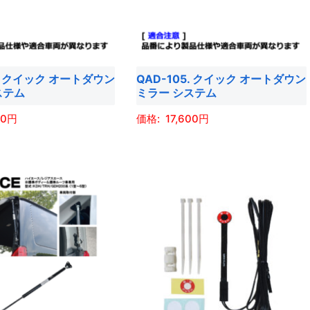
す
の
ョ
バ
ン
リ
は
エ
商
4. クイック オートダウン
QAD-105. クイック オートダウン
ー
品
ステム
ミラー システム
シ
ペ
ョ
00
17,600
ー
ン
ジ
こ
が
か
の
あ
ら
商
り
選
品
ま
択
に
す。
で
は
オ
き
複
プ
ま
数
シ
す
の
ョ