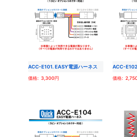
ACC-E101. EASY電源ハーネス
ACC-E1
3,300
2,75
こ
こ
の
の
商
商
品
品
に
に
は
は