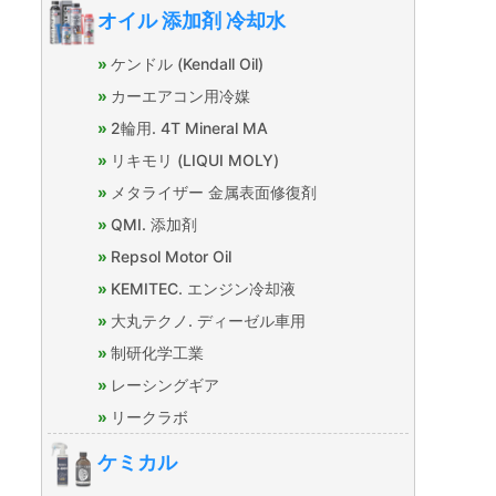
オイル 添加剤 冷却水
ケンドル (Kendall Oil)
カーエアコン用冷媒
2輪用. 4T Mineral MA
リキモリ (LIQUI MOLY)
メタライザー 金属表面修復剤
QMI. 添加剤
Repsol Motor Oil
KEMITEC. エンジン冷却液
大丸テクノ. ディーゼル車用
制研化学工業
レーシングギア
リークラボ
ケミカル