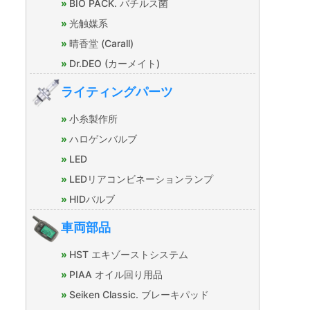
BIO PACK. バチルス菌
光触媒系
晴香堂 (Carall)
Dr.DEO (カーメイト)
ライティングパーツ
小糸製作所
ハロゲンバルブ
LED
LEDリアコンビネーションランプ
HIDバルブ
車両部品
HST エキゾーストシステム
PIAA オイル回り用品
Seiken Classic. ブレーキパッド