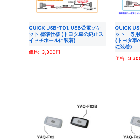
商
商
エ
エ
品
品
ー
ー
ペ
ペ
シ
シ
QUICK USB-T01. USB受電ソケ
QUICK U
ー
ー
ョ
ョ
ット 標準仕様 (トヨタ車の純正ス
ット 専
ジ
ジ
イッチホールに装着)
(トヨタ車
ン
ン
に装着)
か
か
が
が
3,300
ら
ら
あ
あ
3,30
選
選
こ
り
り
こ
択
択
の
ま
ま
の
で
で
商
す。
す。
商
き
き
品
オ
オ
品
ま
ま
に
プ
プ
に
す
す
は
シ
シ
は
複
ョ
ョ
複
数
ン
ン
数
の
は
は
の