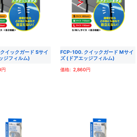
複
数
の
バ
リ
エ
0. クイックガード Sサイ
FCP-100. クイックガード Mサイ
ー
エッジフィルム)
ズ (ドアエッジフィルム)
シ
ョ
0
2,860
ン
こ
が
の
あ
商
り
品
ま
に
す。
は
オ
複
プ