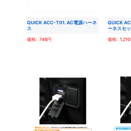
リ
リ
は
は
エ
エ
商
商
ー
ー
品
品
QUICK ACC-T01. AC電源ハーネ
QUICK A
シ
シ
ス
ーネスセ
ペ
ペ
ョ
ョ
ー
ー
748
1,210
ン
ン
ジ
ジ
が
が
こ
こ
か
か
あ
あ
の
の
ら
ら
り
り
商
商
選
選
ま
ま
品
品
択
択
す。
す。
に
に
で
で
オ
オ
は
は
き
き
プ
プ
複
複
ま
ま
シ
シ
数
数
す
す
ョ
ョ
の
の
ン
ン
バ
バ
は
は
リ
リ