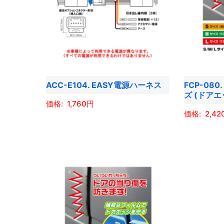
複
複
数
数
の
の
バ
バ
リ
リ
エ
エ
ACC-E104. EASY電源ハーネス
FCP-08
ー
ー
ズ (ドア
シ
シ
1,760
ョ
ョ
2,42
こ
ン
ン
こ
の
が
が
の
商
あ
あ
商
品
り
り
品
に
ま
ま
に
は
す。
す。
は
複
オ
オ
複
数
プ
プ