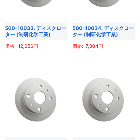
選
選
数
数
オ
オ
択
択
の
の
プ
プ
で
で
バ
バ
シ
シ
き
き
500-10033. ディスクロー
500-10034. ディスクロー
リ
リ
ョ
ョ
ター (制研化学工業)
ター (制研化学工業)
ま
ま
エ
エ
ン
ン
す
す
ー
ー
12,056
7,304
は
は
シ
シ
商
商
こ
こ
ョ
ョ
品
品
の
の
ン
ン
ペ
ペ
商
商
が
が
ー
ー
品
品
あ
あ
ジ
ジ
に
に
り
り
か
か
は
は
ま
ま
ら
ら
複
複
す。
す。
選
選
数
数
オ
オ
択
択
の
の
プ
プ
で
で
バ
バ
シ
シ