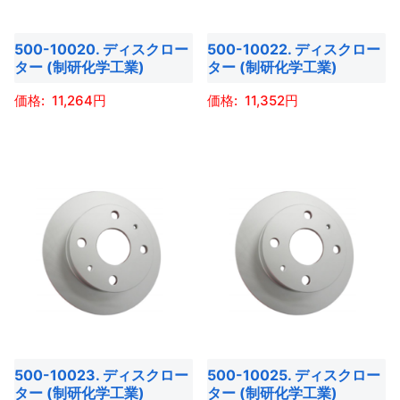
の
の
プ
プ
で
で
バ
バ
シ
シ
き
き
500-10020. ディスクロー
500-10022. ディスクロー
リ
リ
ョ
ョ
ター (制研化学工業)
ター (制研化学工業)
ま
ま
エ
エ
ン
ン
す
す
ー
ー
11,264
11,352
は
は
シ
シ
商
商
こ
こ
ョ
ョ
品
品
の
の
ン
ン
ペ
ペ
商
商
が
が
ー
ー
品
品
あ
あ
ジ
ジ
に
に
り
り
か
か
は
は
ま
ま
ら
ら
複
複
す。
す。
選
選
数
数
オ
オ
択
択
の
の
プ
プ
で
で
バ
バ
シ
シ
き
き
500-10023. ディスクロー
500-10025. ディスクロー
リ
リ
ョ
ョ
ター (制研化学工業)
ター (制研化学工業)
ま
ま