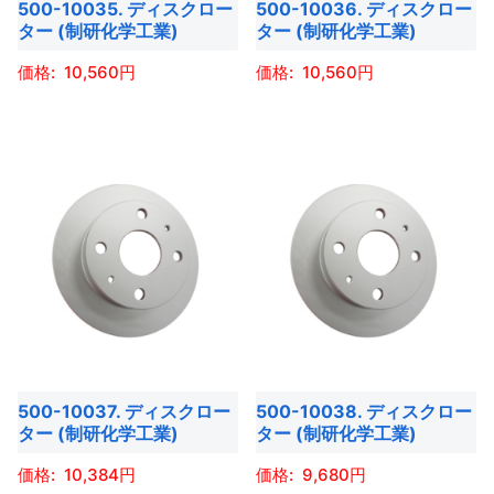
き
き
500-10035. ディスクロー
500-10036. ディスクロー
リ
リ
ョ
ョ
ター (制研化学工業)
ター (制研化学工業)
ま
ま
エ
エ
ン
ン
す
す
ー
ー
10,560
10,560
は
は
シ
シ
商
商
こ
こ
ョ
ョ
品
品
の
の
ン
ン
ペ
ペ
商
商
が
が
ー
ー
品
品
あ
あ
ジ
ジ
に
に
り
り
か
か
は
は
ま
ま
ら
ら
複
複
す。
す。
選
選
数
数
オ
オ
択
択
の
の
プ
プ
で
で
バ
バ
シ
シ
き
き
500-10037. ディスクロー
500-10038. ディスクロー
リ
リ
ョ
ョ
ター (制研化学工業)
ター (制研化学工業)
ま
ま
エ
エ
ン
ン
す
す
ー
ー
10,384
9,680
は
は