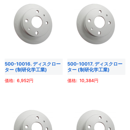
ペ
ペ
商
商
が
が
ー
ー
品
品
あ
あ
ジ
ジ
に
に
り
り
か
か
は
は
ま
ま
ら
ら
複
複
す。
す。
選
選
数
数
オ
オ
択
択
の
の
プ
プ
で
で
バ
バ
シ
シ
き
き
500-10016. ディスクロー
500-10017. ディスクロー
リ
リ
ョ
ョ
ター (制研化学工業)
ター (制研化学工業)
ま
ま
エ
エ
ン
ン
す
す
ー
ー
6,952
10,384
は
は
シ
シ
商
商
こ
こ
ョ
ョ
品
品
の
の
ン
ン
ペ
ペ
商
商
が
が
ー
ー
品
品
あ
あ
ジ
ジ
に
に
り
り