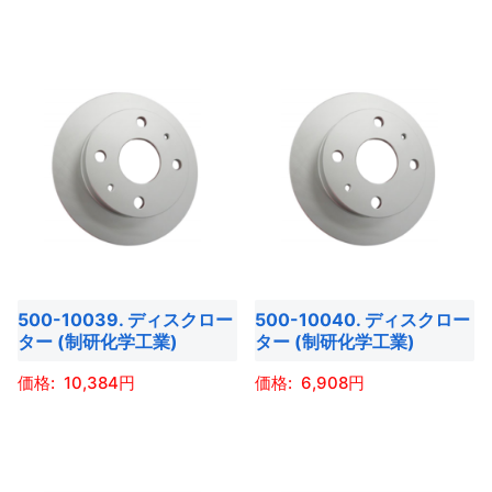
シ
シ
商
商
こ
こ
ョ
ョ
品
品
の
の
ン
ン
ペ
ペ
商
商
が
が
ー
ー
品
品
あ
あ
ジ
ジ
に
に
り
り
か
か
は
は
ま
ま
ら
ら
複
複
す。
す。
選
選
数
数
オ
オ
択
択
の
の
プ
プ
で
で
バ
バ
シ
シ
き
き
500-10039. ディスクロー
500-10040. ディスクロー
リ
リ
ョ
ョ
ター (制研化学工業)
ター (制研化学工業)
ま
ま
エ
エ
ン
ン
す
す
ー
ー
10,384
6,908
は
は
シ
シ
商
商
こ
こ
ョ
ョ
品
品
の
の
ン
ン
ペ
ペ
商
商