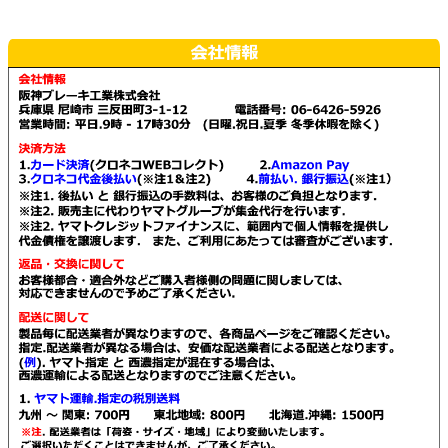
ま
ま
ら
ら
複
複
す。
す。
選
選
数
数
オ
オ
択
択
の
の
プ
プ
で
で
バ
バ
シ
シ
き
き
リ
リ
ョ
ョ
ま
ま
エ
エ
ン
ン
す
す
ー
ー
は
は
シ
シ
商
商
ョ
ョ
品
品
ン
ン
ペ
ペ
が
が
ー
ー
あ
あ
ジ
ジ
り
り
か
か
ま
ま
ら
ら
す。
す。
選
選
オ
オ
択
択