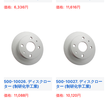
エ
エ
ン
ン
す
す
ー
ー
6,336
11,616
は
は
シ
シ
商
商
こ
こ
ョ
ョ
品
品
の
の
ン
ン
ペ
ペ
商
商
が
が
ー
ー
品
品
あ
あ
ジ
ジ
に
に
り
り
か
か
は
は
ま
ま
ら
ら
複
複
す。
す。
選
選
数
数
オ
オ
択
択
の
の
プ
プ
で
で
バ
バ
シ
シ
き
き
500-10026. ディスクロー
500-10027. ディスクロー
リ
リ
ョ
ョ
ター (制研化学工業)
ター (制研化学工業)
ま
ま
エ
エ
ン
ン
す
す
ー
ー
11,088
10,120
は
は
シ
シ
商
商
こ
こ
ョ
ョ