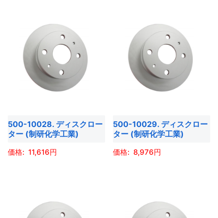
品
品
の
の
ン
ン
ペ
ペ
商
商
が
が
ー
ー
品
品
あ
あ
ジ
ジ
に
に
り
り
か
か
は
は
ま
ま
ら
ら
複
複
す。
す。
選
選
数
数
オ
オ
択
択
の
の
プ
プ
で
で
バ
バ
シ
シ
き
き
500-10028. ディスクロー
500-10029. ディスクロー
リ
リ
ョ
ョ
ター (制研化学工業)
ター (制研化学工業)
ま
ま
エ
エ
ン
ン
す
す
ー
ー
11,616
8,976
は
は
シ
シ
商
商
こ
こ
ョ
ョ
品
品
の
の
ン
ン
ペ
ペ
商
商
が
が
ー
ー
品
品
あ
あ