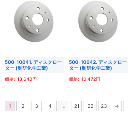
が
が
ー
ー
品
品
あ
あ
ジ
ジ
に
に
り
り
か
か
は
は
ま
ま
ら
ら
複
複
す。
す。
選
選
数
数
オ
オ
択
択
の
の
プ
プ
で
で
バ
バ
シ
シ
き
き
500-10041. ディスクロー
500-10042. ディスクロー
リ
リ
ョ
ョ
ター (制研化学工業)
ター (制研化学工業)
ま
ま
エ
エ
ン
ン
す
す
ー
ー
13,640
10,472
は
は
シ
シ
商
商
こ
こ
ョ
ョ
品
品
の
の
ン
ン
1
2
3
4
…
21
22
23
→
ペ
ペ
商
商
が
が
ー
ー
品
品
あ
あ
ジ
ジ
に
に
り
り
か
か
は
は