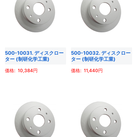
ジ
ジ
に
に
り
り
か
か
は
は
ま
ま
ら
ら
複
複
す。
す。
選
選
数
数
オ
オ
択
択
の
の
プ
プ
で
で
バ
バ
シ
シ
き
き
500-10031. ディスクロー
500-10032. ディスクロー
リ
リ
ョ
ョ
ター (制研化学工業)
ター (制研化学工業)
ま
ま
エ
エ
ン
ン
す
す
ー
ー
10,384
11,440
は
は
シ
シ
商
商
こ
こ
ョ
ョ
品
品
の
の
ン
ン
ペ
ペ
商
商
が
が
ー
ー
品
品
あ
あ
ジ
ジ
に
に
り
り
か
か
は
は
ま
ま
ら
ら
複
複
す。
す。