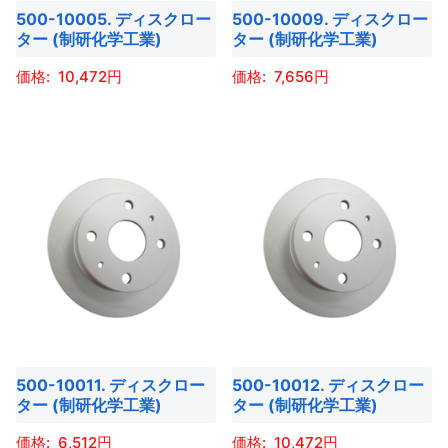
500-10005. ディスクロー
500-10009. ディスクロー
ター (制研化学工業)
ター (制研化学工業)
10,472
7,656
こ
こ
の
の
商
商
品
品
に
に
は
は
複
複
数
数
の
の
バ
バ
500-10011. ディスクロー
500-10012. ディスクロー
リ
リ
ター (制研化学工業)
ター (制研化学工業)
エ
エ
ー
ー
6,512
10,472