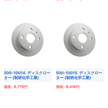
シ
シ
こ
こ
ョ
ョ
の
の
ン
ン
商
商
が
が
品
品
あ
あ
に
に
り
り
は
は
ま
ま
複
複
す。
す。
数
数
オ
オ
の
の
プ
プ
バ
バ
シ
シ
500-10014. ディスクロー
500-10015. ディスクロー
リ
リ
ョ
ョ
ター (制研化学工業)
ター (制研化学工業)
エ
エ
ン
ン
ー
ー
6,776
9,416
は
は
シ
シ
商
商
こ
こ
ョ
ョ
品
品
の
の
ン
ン