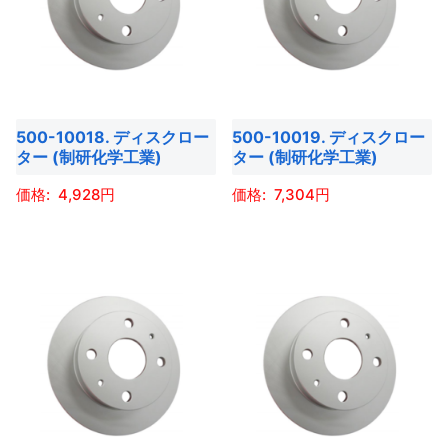
か
か
は
は
ま
ま
ら
ら
複
複
す。
す。
選
選
数
数
オ
オ
択
択
の
の
プ
プ
で
で
バ
バ
シ
シ
き
き
500-10018. ディスクロー
500-10019. ディスクロー
リ
リ
ョ
ョ
ター (制研化学工業)
ター (制研化学工業)
ま
ま
エ
エ
ン
ン
す
す
ー
ー
4,928
7,304
は
は
シ
シ
商
商
こ
こ
ョ
ョ
品
品
の
の
ン
ン
ペ
ペ
商
商
が
が
ー
ー
品
品
あ
あ
ジ
ジ
に
に
り
り
か
か
は
は
ま
ま
ら
ら
複
複
す。
す。
選
選
数
数
オ
オ
択
択