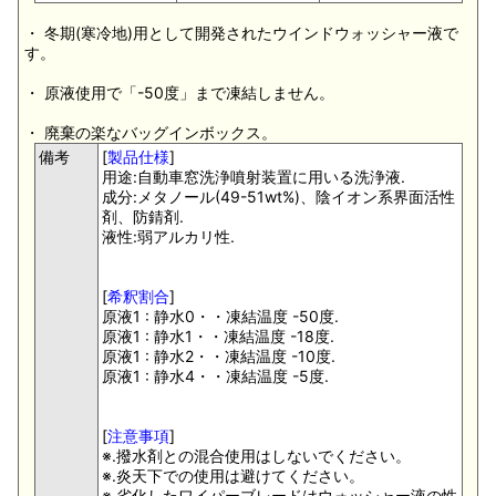
・ 冬期(寒冷地)用として開発されたウインドウォッシャー液で
す。
・ 原液使用で「-50度」まで凍結しません。
・ 廃棄の楽なバッグインボックス。
備考
[
製品仕様
]
用途:自動車窓洗浄噴射装置に用いる洗浄液.
成分:メタノール(49-51wt%)、陰イオン系界面活性
剤、防錆剤.
液性:弱アルカリ性.
[
希釈割合
]
原液1 : 静水0・・凍結温度 -50度.
原液1 : 静水1・・凍結温度 -18度.
原液1 : 静水2・・凍結温度 -10度.
原液1 : 静水4・・凍結温度 -5度.
[
注意事項
]
※.撥水剤との混合使用はしないでください。
※.炎天下での使用は避けてください。
※.劣化したワイパーブレードはウォッシャー液の性