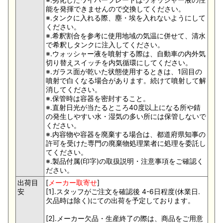
能を発揮できませんので交換してください。
※.タンクに入れる際、塵・埃を入れないようにして
ください。
※.希釈割合を参考に使用地域の気温に併せて、清水
で希釈しタンクに注入してください。
※.ウォッシャー液を噴射する際は、自動車の内外気
切り替えスイッチを内気循環にしてください。
※.ガラス面が乾いた状態使用するときは、1回目の
噴射で白くなる場合があります。続けて噴射して解
消してください。
※.保管時は容器を密封すること。
※.直射日光が当たるところ40度以上になる所や錆
の発生しやすい水・湿気の多い所には保管しないで
ください。
※.内容物や容器を廃棄する場合は、都道府県知事の
許可を受けた専門の廃棄物処理業者に処理を委託し
てください。
※.製品付属(印字)の取扱説明・注意事項をご確認く
ださい。
出荷目
[
メーカー取寄せ
]
安
[1].スタッフがご注文を確認後 4-6日程度(休業日.
欠品時は除く)にての出荷を予定しております。
[2].メーカー欠品・生産終了の際は、商品をご用意