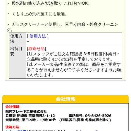
・ 撥水剤の塗り込み/拭き取り これ1枚でOK。
・ くもり止め剤の施工にも最適。
・ ガラスクリーナーと使用し、素早く内窓・外窓クリーニン
グ。
使用方
[
使用方法
]
法
–
出荷目
[
取寄せ品
]
安
[1].スタッフがご注文を確認後 3-5日程度(休業日・
欠品時は除く)にての出荷を予定しております。
[2].メーカー欠品/生産終了の際は、商品をご用意す
ることが行えませんがご了承くださいますようお願
いいたします。