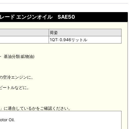
レード エンジンオイル SAE50
荷姿
1QT: 0.946リットル
iTek. ・ 基油分類:鉱物油)
量の空冷エンジンに。
Wビートルなどに。
格」に適合しているかをご確認ください。
tor Oil.