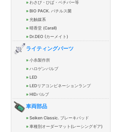
わさび・ひば・ベチバー等
BIO PACK. バチルス菌
光触媒系
晴香堂 (Carall)
Dr.DEO (カーメイト)
ライティングパーツ
小糸製作所
ハロゲンバルブ
LED
LEDリアコンビネーションランプ
HIDバルブ
車両部品
Seiken Classic. ブレーキパッド
車種別オーダーマット(レーシングギア)