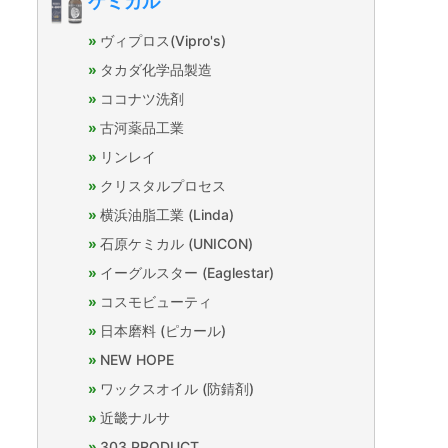
ケミカル
ヴィプロス(Vipro's)
タカダ化学品製造
ココナツ洗剤
古河薬品工業
リンレイ
クリスタルプロセス
横浜油脂工業 (Linda)
石原ケミカル (UNICON)
イーグルスター (Eaglestar)
コスモビューティ
日本磨料 (ピカール)
NEW HOPE
ワックスオイル (防錆剤)
近畿ナルサ
303 PRODUCT