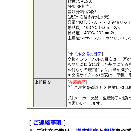
粘度: SAE50.
API: SP相当.
基油分類: 鉱物油.
(成分: 石油系炭化水素)
容量: 1QTボトル・・ 0.946リット
動粘度・100℃: 18.6mm2/s.
動粘度・40℃: 202mm2/s.
主用途: 4サイクル・ガソリンエン
[
オイル交換の目安
]
交換インターバルの目安は「1万km
※.早期に目安に達した基準にて管
※.何らかの理由により油量が減
※.交換サイクルの目安は、車種
出荷目安
[
在庫商品
]
[1].ご注文を確認後 翌営業日-
[2].メーカー欠品・生産終了の
お願いいたします。