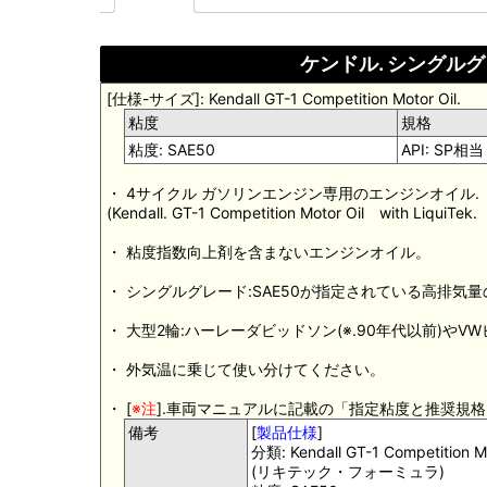
ケンドル. シングルグ
[仕様-サイズ]: Kendall GT-1 Competition Motor Oil.
粘度
規格
粘度: SAE50
API: SP相当
・ 4サイクル ガソリンエンジン専用のエンジンオイル.
(Kendall. GT-1 Competition Motor Oil with Liqu
・ 粘度指数向上剤を含まないエンジンオイル。
・ シングルグレード:SAE50が指定されている高排気
・ 大型2輪:ハーレーダビッドソン(※.90年代以前)やV
・ 外気温に乗じて使い分けてください。
・ [
※注
].車両マニュアルに記載の「指定粘度と推奨規
備考
[
製品仕様
]
分類: Kendall GT-1 Competition Mo
(リキテック・フォーミュラ)