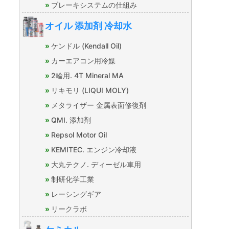
ブレーキシステムの仕組み
オイル 添加剤 冷却水
ケンドル (Kendall Oil)
カーエアコン用冷媒
2輪用. 4T Mineral MA
リキモリ (LIQUI MOLY)
メタライザー 金属表面修復剤
QMI. 添加剤
Repsol Motor Oil
KEMITEC. エンジン冷却液
大丸テクノ. ディーゼル車用
制研化学工業
レーシングギア
リークラボ