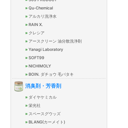
Qu-Chemical
アルカリ洗浄水
RAIN X.
クレシア
アースクリーン 油分散洗浄剤
Yanagi Laboratory
SOFT99
NICHIMOLY
BOIN. ダチョウ 毛バタキ
消臭剤・芳香剤
ダイヤケミカル
栄光社
スペースグウッズ
BLANG(カーメイト)