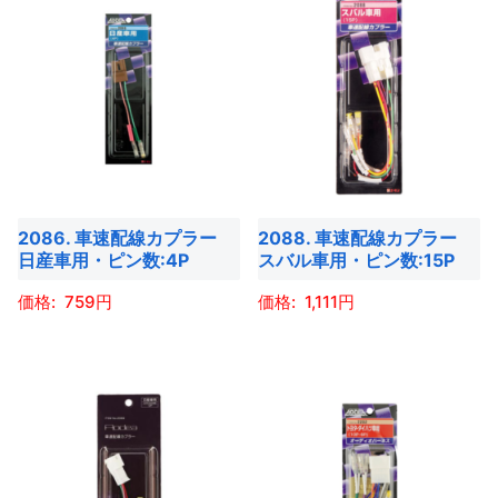
ー
品
ジ
あ
あ
品
ジ
に
か
り
り
に
か
は
ら
ま
ま
は
ら
複
選
す。
す。
複
選
数
択
オ
オ
数
択
の
で
プ
プ
の
で
バ
き
シ
シ
バ
き
リ
ま
ョ
ョ
2086. 車速配線カプラー
2088. 車速配線カプラー
リ
ま
エ
す
日産車用・ピン数:4P
スバル車用・ピン数:15P
ン
ン
エ
す
ー
は
は
ー
759
1,111
シ
商
商
シ
ョ
こ
こ
品
品
ョ
ン
の
の
ペ
ペ
ン
が
商
商
ー
ー
が
あ
品
品
ジ
ジ
あ
り
に
に
か
か
り
ま
は
は