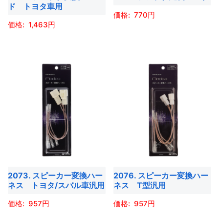
ョ
ョ
ド トヨタ車用
ま
ま
エ
エ
770
ン
ン
す
す
ー
ー
1,463
は
は
こ
シ
シ
商
商
こ
の
ョ
ョ
品
品
の
商
ン
ン
ペ
ペ
商
品
が
が
ー
ー
品
に
あ
あ
ジ
ジ
に
は
り
り
か
か
は
複
ま
ま
ら
ら
複
数
す。
す。
選
選
数
の
オ
オ
択
択
の
バ
プ
プ
で
で
バ
リ
シ
シ
き
き
2073. スピーカー変換ハー
2076. スピーカー変換ハー
リ
エ
ョ
ョ
ネス トヨタ/スバル車汎用
ネス T型汎用
ま
ま
エ
ー
ン
ン
す
す
ー
957
957
シ
は
は
シ
ョ