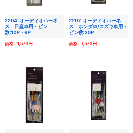
で
プ
プ
の
の
で
き
シ
シ
バ
バ
き
ま
ョ
ョ
2204. オーディオハーネ
2207. オーディオハーネ
リ
リ
ま
す
ス 日産車用・ピン
ス ホンダ車/スズキ車用・
ン
ン
エ
エ
す
数:10P・6P
ピン数:20P
は
は
ー
ー
商
商
1,573
1,573
シ
シ
品
品
ョ
ョ
こ
こ
ペ
ペ
ン
ン
の
の
ー
ー
が
が
商
商
ジ
ジ
あ
あ
品
品
か
か
り
り
に
に
ら
ら
ま
ま
は
は
選
選
す。
す。
複
複
択
択
オ
オ
数
数
で
で
プ
プ
の
の
き
き
シ
シ
バ
バ
ま
ま
ョ
ョ