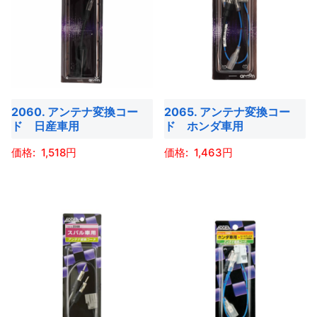
り
り
か
か
は
は
ま
ま
ら
ら
複
複
す。
す。
選
選
数
数
オ
オ
択
択
の
の
プ
プ
で
で
バ
バ
シ
シ
き
き
2060. アンテナ変換コー
2065. アンテナ変換コー
リ
リ
ョ
ョ
ド 日産車用
ド ホンダ車用
ま
ま
エ
エ
ン
ン
す
す
ー
ー
1,518
1,463
は
は
シ
シ
商
商
こ
こ
ョ
ョ
品
品
の
の
ン
ン
ペ
ペ
商
商
が
が
ー
ー
品
品
あ
あ
ジ
ジ
に
に
り
り
か
か
は
は
ま
ま
ら
ら
複
複
す。
す。
選
選
数
数