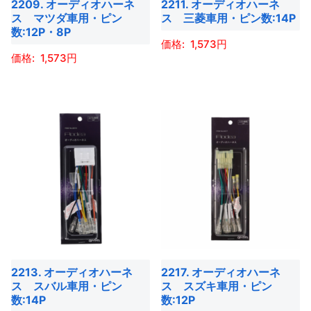
2209. オーディオハーネ
2211. オーディオハーネ
リ
リ
す
す
ス マツダ車用・ピン
ス 三菱車用・ピン数:14P
ン
ン
エ
エ
数:12P・8P
は
は
ー
ー
1,573
商
商
1,573
シ
シ
こ
品
品
ョ
ョ
こ
の
ペ
ペ
ン
ン
の
商
ー
ー
が
が
商
品
ジ
ジ
あ
あ
品
に
か
か
り
り
に
は
ら
ら
ま
ま
は
複
選
選
す。
す。
複
数
択
択
オ
オ
数
の
で
で
プ
プ
の
バ
き
き
シ
シ
バ
リ
ま
ま
ョ
ョ
2213. オーディオハーネ
2217. オーディオハーネ
リ
エ
す
す
ス スバル車用・ピン
ス スズキ車用・ピン
ン
ン
エ
ー
数:14P
数:12P
は
は
ー