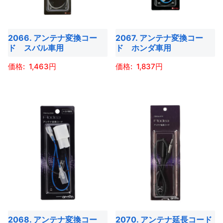
オ
オ
択
択
の
の
プ
プ
で
で
バ
バ
シ
シ
き
き
2066. アンテナ変換コー
2067. アンテナ変換コー
リ
リ
ョ
ョ
ド スバル車用
ド ホンダ車用
ま
ま
エ
エ
ン
ン
す
す
ー
ー
1,463
1,837
は
は
シ
シ
商
商
こ
こ
ョ
ョ
品
品
の
の
ン
ン
ペ
ペ
商
商
が
が
ー
ー
品
品
あ
あ
ジ
ジ
に
に
り
り
か
か
は
は
ま
ま
ら
ら
複
複
す。
す。
選
選
数
数
オ
オ
択
択
の
の
プ
プ
で
で
バ
バ
シ
シ
き
き
2068. アンテナ変換コー
2070. アンテナ延長コード
リ
リ