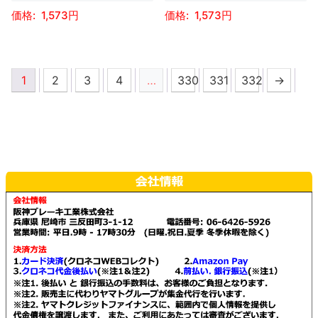
シ
商
商
1,573
1,573
シ
ョ
品
品
ョ
ン
こ
こ
ペ
ペ
ン
が
の
の
ー
ー
が
1
2
3
4
…
330
331
332
→
あ
商
商
ジ
ジ
あ
り
品
品
か
か
り
ま
に
に
ら
ら
ま
す。
は
は
選
選
す。
オ
複
複
択
択
オ
プ
数
数
で
で
プ
シ
の
の
き
き
シ
ョ
バ
バ
ま
ま
ョ
ン
リ
リ
す
す
ン
は
エ
エ
は
商
ー
ー
商
品
シ
シ
品
ペ
ョ
ョ