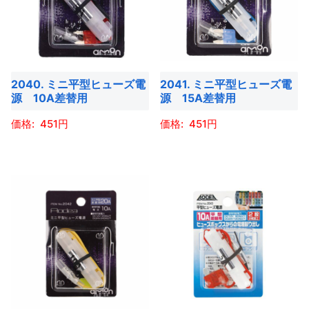
2040. ミニ平型ヒューズ電
2041. ミニ平型ヒューズ電
源 10A差替用
源 15A差替用
451
451
こ
こ
の
の
商
商
品
品
に
に
は
は
複
複
数
数
の
の