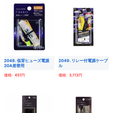
ン
ン
ペ
ペ
商
商
が
が
ー
ー
品
品
あ
あ
ジ
ジ
に
に
り
り
か
か
は
は
ま
ま
ら
ら
複
複
す。
す。
選
選
数
数
オ
オ
択
択
の
の
プ
プ
で
で
バ
バ
シ
シ
き
き
2048. 低背ヒューズ電源
2049. リレー付電源ケーブ
リ
リ
ョ
ョ
20A差替用
ル
ま
ま
エ
エ
ン
ン
す
す
ー
ー
451
3,113
は
は
シ
シ
商
商
こ
こ
ョ
ョ
品
品
の
の
ン
ン
ペ
ペ
商
商
が
が
ー
ー
品
品
あ
あ
ジ
ジ
に
に