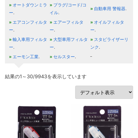
オートダウンミラ
プラグ/コード/コ
自動車用 警報器
ー
イル
エアコンフィルタ
エアーフィルタ
オイルフィルタ
ー
ー
ー
輸入車用フィルタ
大型車用フィルタ
スタビライザーリ
ー
ー
ンク
エーモン工業
セルスター
–
結果の1～30/9943を表示しています