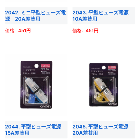
バ
バ
2042. ミニ平型ヒューズ電
2043. 平型ヒューズ電源
リ
リ
源 20A差替用
10A差替用
エ
エ
ー
ー
451
451
シ
シ
こ
こ
ョ
ョ
の
の
ン
ン
商
商
が
が
品
品
あ
あ
に
に
り
り
は
は
ま
ま
複
複
す。
す。
数
数
オ
オ
の
の
プ
プ
バ
バ
シ
シ
2044. 平型ヒューズ電源
2045. 平型ヒューズ電源
リ
リ
ョ
ョ
15A差替用
20A差替用
エ
エ
ン
ン