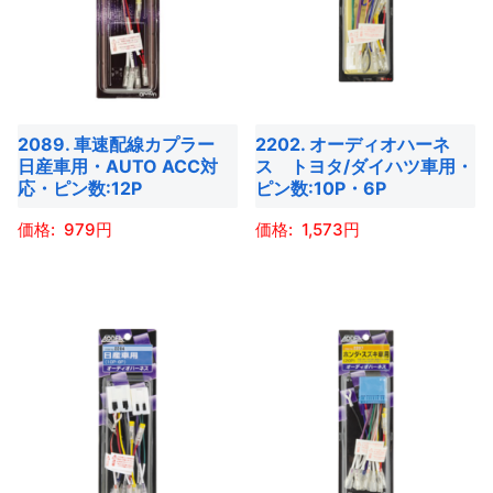
ら
ら
ま
す。
複
複
選
選
す。
オ
数
数
択
択
オ
プ
の
の
で
で
プ
シ
バ
バ
き
き
シ
ョ
2089. 車速配線カプラー
2202. オーディオハーネ
リ
リ
ま
ま
ョ
日産車用・AUTO ACC対
ス トヨタ/ダイハツ車用・
ン
エ
エ
す
す
応・ピン数:12P
ピン数:10P・6P
ン
は
ー
ー
は
商
979
1,573
シ
シ
商
品
ョ
ョ
こ
こ
品
ペ
ン
ン
の
の
ペ
ー
が
が
商
商
ー
ジ
あ
あ
品
品
ジ
か
り
り
に
に
か
ら
ま
ま
は
は
ら
選
す。
す。
複
複
選
択
オ
オ
数
数
択