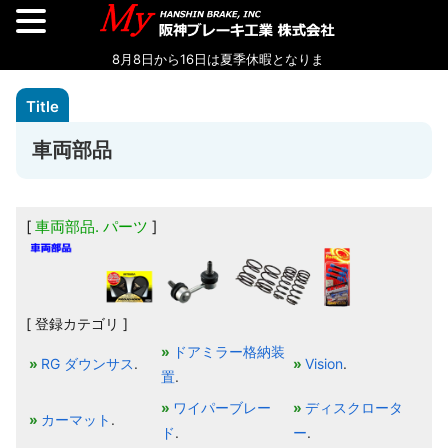
車両部品
車両部品. パーツ
[ 登録カテゴリ ]
ドアミラー格納装
RG ダウンサス
Vision
置
ワイパーブレー
ディスクロータ
カーマット
ド
ー