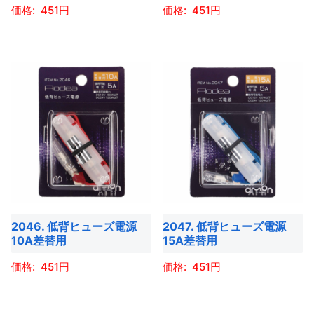
ー
ー
451
451
は
は
シ
シ
商
商
こ
こ
ョ
ョ
品
品
の
の
ン
ン
ペ
ペ
商
商
が
が
ー
ー
品
品
あ
あ
ジ
ジ
に
に
り
り
か
か
は
は
ま
ま
ら
ら
複
複
す。
す。
選
選
数
数
オ
オ
択
択
の
の
プ
プ
で
で
バ
バ
シ
シ
き
き
2046. 低背ヒューズ電源
2047. 低背ヒューズ電源
リ
リ
ョ
ョ
10A差替用
15A差替用
ま
ま
エ
エ
ン
ン
す
す
ー
ー
451
451
は
は
シ
シ
商
商
こ
こ
ョ
ョ
品
品
の
の