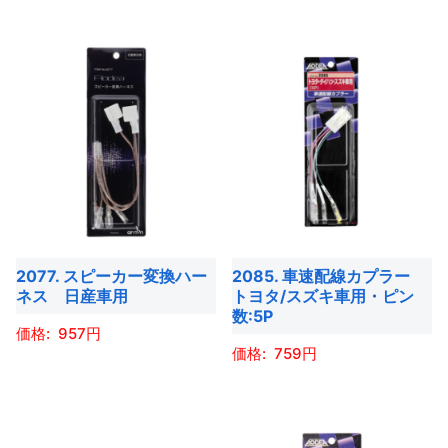
商
商
こ
こ
ョ
ン
品
品
の
の
ン
が
ペ
ペ
商
商
が
あ
ー
ー
品
品
あ
り
ジ
ジ
に
に
り
ま
か
か
は
は
ま
す。
ら
ら
複
複
す。
オ
選
選
数
数
オ
プ
択
択
の
の
プ
シ
で
で
バ
バ
シ
ョ
き
き
2077. スピーカー変換ハー
2085. 車速配線カプラー
リ
リ
ョ
ネス 日産車用
トヨタ/スズキ車用・ピン
ン
ま
ま
エ
エ
数:5P
ン
は
す
す
ー
ー
957
は
商
759
シ
シ
商
こ
品
ョ
ョ
こ
品
の
ペ
ン
ン
の
ペ
商
ー
が
が
商