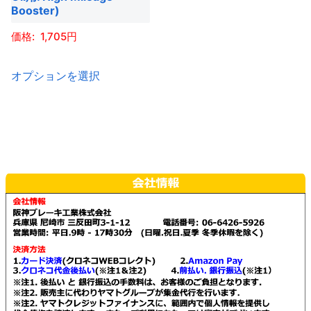
Booster)
1,705
こ
オプションを選択
の
商
品
に
は
複
数
の
バ
リ
エ
ー
シ