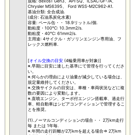
規格: dexos1 Gen3、API:SQ、ILSAC:GF-7A、
Chrysler MS6395、 Ford WSS-M2C962-A1.
基油分類: 全合成油.
(成分: 石油系炭化水素)
容量: ペール缶・・ 18.9リットル/個.
動粘度・100℃: 10.3mm2/s.
動粘度・40℃: 61mm2/s.
主用途: 4サイクル・ガソリンエンジン専用油、フ
レックス燃料車.
[
オイル交換の目安
(4輪乗用車が対象)]
※.早期に目安に達した基準にて管理を行ってくださ
い。
※.何らかの理由により油量が減少している場合は、
規定量維持してください。
※.交換サイクルの目安は、車種・車両状況などに複
数の要因により変動します。
※.直噴エンジン、ターボ付エンジン搭載車、過走行
車、軽自動車はシビアコンディションで管理するこ
とを推奨。
(1).ノーマルコンディションの場合・・ 2万km走行
毎 または 1年毎.
※.年間の走行距離が2万kmを超える場合⇒ 2万km