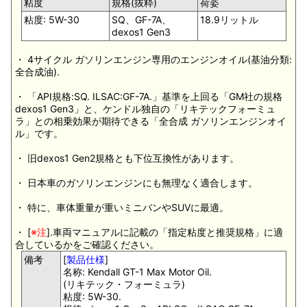
粘度
規格(抜粋)
荷姿
粘度: 5W-30
SQ、GF-7A、
18.9リットル
dexos1 Gen3
・ 4サイクル ガソリンエンジン専用のエンジンオイル(基油分類:
全合成油).
・ 「API規格:SQ. ILSAC:GF-7A.」基準を上回る「GM社の規格
dexos1 Gen3」と、ケンドル独自の「リキテックフォーミュ
ラ」との相乗効果が期待できる「全合成 ガソリンエンジンオイ
ル」です。
・ 旧dexos1 Gen2規格とも下位互換性があります。
・ 日本車のガソリンエンジンにも無理なく適合します。
・ 特に、車体重量が重いミニバンやSUVに最適。
・ [
※注
].車両マニュアルに記載の「指定粘度と推奨規格」に適
合しているかをご確認ください。
備考
[
製品仕様
]
名称: Kendall GT-1 Max Motor Oil.
(リキテック・フォーミュラ)
粘度: 5W-30.