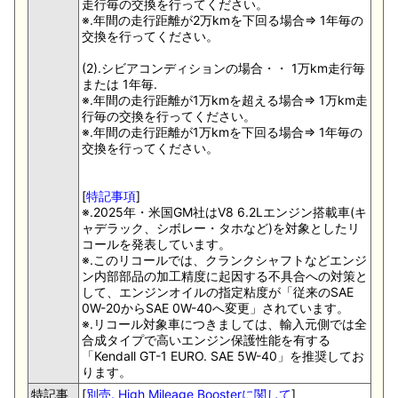
走行毎の交換を行ってください。
※.年間の走行距離が2万kmを下回る場合⇒ 1年毎の
交換を行ってください。
(2).シビアコンディションの場合・・ 1万km走行毎
または 1年毎.
※.年間の走行距離が1万kmを超える場合⇒ 1万km走
行毎の交換を行ってください。
※.年間の走行距離が1万kmを下回る場合⇒ 1年毎の
交換を行ってください。
[
特記事項
]
※.2025年・米国GM社はV8 6.2Lエンジン搭載車(キ
ャデラック、シボレー・タホなど)を対象としたリ
コールを発表しています。
※.このリコールでは、クランクシャフトなどエンジ
ン内部部品の加工精度に起因する不具合への対策と
して、エンジンオイルの指定粘度が「従来のSAE
0W-20からSAE 0W-40へ変更」されています。
※.リコール対象車につきましては、輸入元側では全
合成タイプで高いエンジン保護性能を有する
「Kendall GT-1 EURO. SAE 5W-40」を推奨してお
ります。
特記事
[
別売. High Mileage Boosterに関して
]