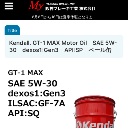
Kendall. GT-1 MAX Motor Oil SAE 5W-
30 dexos1:Gen3 API:SP ペール缶