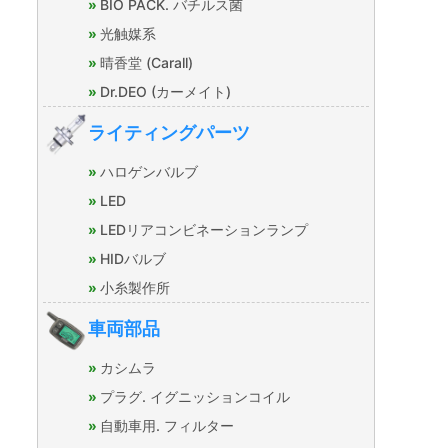
BIO PACK. バチルス菌
光触媒系
晴香堂 (Carall)
Dr.DEO (カーメイト)
ライティングパーツ
ハロゲンバルブ
LED
LEDリアコンビネーションランプ
HIDバルブ
小糸製作所
車両部品
カシムラ
プラグ. イグニッションコイル
自動車用. フィルター