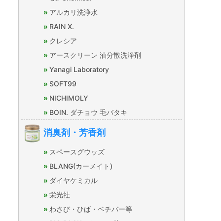
アルカリ洗浄水
RAIN X.
クレシア
アースクリーン 油分散洗浄剤
Yanagi Laboratory
SOFT99
NICHIMOLY
BOIN. ダチョウ 毛バタキ
消臭剤・芳香剤
スペースグウッズ
BLANG(カーメイト)
ダイヤケミカル
栄光社
わさび・ひば・ベチバー等