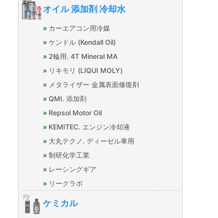
オイル 添加剤 冷却水
カーエアコン用冷媒
ケンドル (Kendall Oil)
2輪用. 4T Mineral MA
リキモリ (LIQUI MOLY)
メタライザー 金属表面修復剤
QMI. 添加剤
Repsol Motor Oil
KEMITEC. エンジン冷却液
大丸テクノ. ディーゼル車用
制研化学工業
レーシングギア
リークラボ
ケミカル