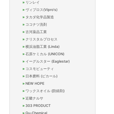
リンレイ
ヴィプロス(Vipro's)
タカダ化学品製造
ココナツ洗剤
古河薬品工業
クリスタルプロセス
横浜油脂工業 (Linda)
石原ケミカル (UNICON)
イーグルスター (Eaglestar)
コスモビューティ
日本磨料 (ピカール)
NEW HOPE
ワックスオイル (防錆剤)
近畿ナルサ
303 PRODUCT
Qu-Chemical