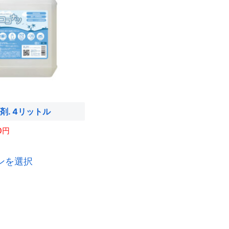
剤. 4リットル
0
こ
ンを選択
の
商
品
に
は