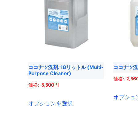
ココナツ洗剤. 18リットル (Multi-
ココナツ洗
Purpose Cleaner)
2,86
8,800
こ
オプショ
オプションを選択
の
商
品
に