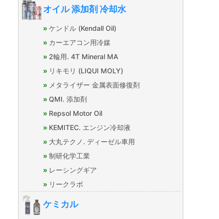
オイル 添加剤 冷却水
ケンドル (Kendall Oil)
カーエアコン用冷媒
2輪用. 4T Mineral MA
リキモリ (LIQUI MOLY)
メタライザー 金属表面修復剤
QMI. 添加剤
Repsol Motor Oil
KEMITEC. エンジン冷却液
大丸テクノ. ディーゼル車用
制研化学工業
レーシングギア
リークラボ
ケミカル