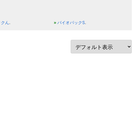
ックん
バイオパックS