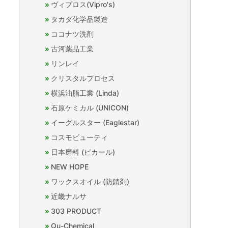
ヴィプロス(Vipro's)
タカダ化学品製造
ココナツ洗剤
古河薬品工業
リンレイ
クリスタルプロセス
横浜油脂工業 (Linda)
石原ケミカル (UNICON)
イーグルスター (Eaglestar)
コスモビューティ
日本磨料 (ピカール)
NEW HOPE
ワックスオイル (防錆剤)
近畿ナルサ
303 PRODUCT
Qu-Chemical