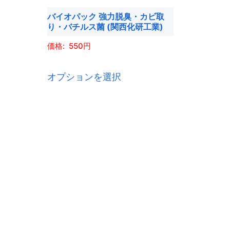
バイオパック 強力脱臭・カビ取
り・バチルス菌 (関西化研工業)
550
こ
オプションを選択
の
商
品
に
は
複
数
の
バ
リ
エ