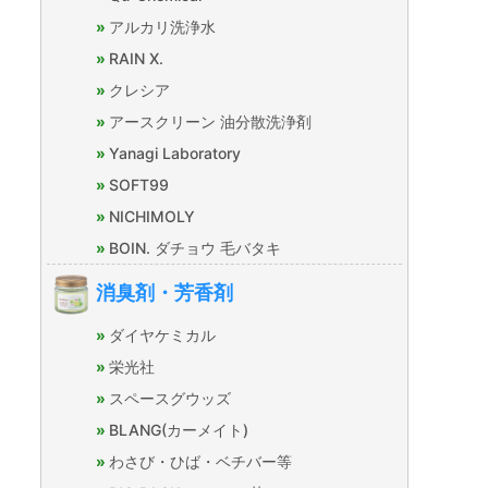
アルカリ洗浄水
RAIN X.
クレシア
アースクリーン 油分散洗浄剤
Yanagi Laboratory
SOFT99
NICHIMOLY
BOIN. ダチョウ 毛バタキ
消臭剤・芳香剤
ダイヤケミカル
栄光社
スペースグウッズ
BLANG(カーメイト)
わさび・ひば・ベチバー等