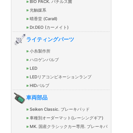
BIO PACK. バチルス菌
光触媒系
晴香堂 (Carall)
Dr.DEO (カーメイト)
ライティングパーツ
小糸製作所
ハロゲンバルブ
LED
LEDリアコンビネーションランプ
HIDバルブ
車両部品
Seiken Classic. ブレーキパッド
車種別オーダーマット(レーシングギア)
MK. 国産クラシックカー専用. ブレーキパ