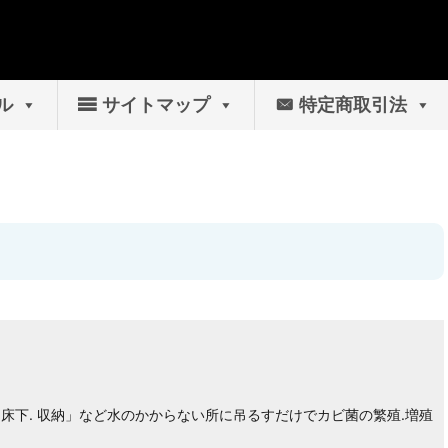
ル
サイトマップ
特定商取引法
押入. 床下. 収納」など水のかからない所に吊るすだけでカビ菌の繁殖.増殖