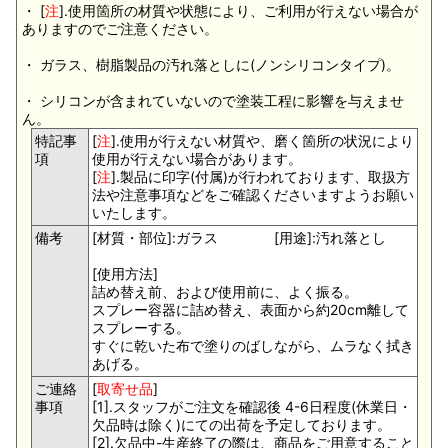
・ [
注
].使用箇所の材質や状態により、ご利用が行えない場合が
ありますのでご注意ください。
・ ガラス、樹脂製品の汚れ落としに(ノンシリコンタイプ)。
・ シリコンが含まれていないので塗装工程に影響を与えませ
ん。
特記事
[
注
].使用が行えない材質や、磨く箇所の状況により
項
使用が行えない場合があります。
[
注
].製品に印字(付属)が行われております、取扱方
法や注意事項などをご確認くださいますようお願い
いたします。
備考
[材質・部位]:ガラス [用途]:汚れ落とし
[使用方法]
詰め替え前、および使用前に、よく振る。
スプレー容器に詰め替え、表面から約20cm離して
スプレーする。
すぐに乾いた布で塗りのばしながら、ムラなく拭き
あげる。
ご連絡
[
取寄せ品
]
事項
[1].スタッフがご注文を確認後 4-6日程度(休業日・
欠品時は除く)にての出荷を予定しております。
[2].欠品中-生産終了の際は、商品をご用意すること