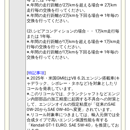
※.年間の走行距離が2万kmを超える場合⇒ 2万km
走行毎の交換を行ってください。
※.年間の走行距離が2万kmを下回る場合⇒ 1年毎の
交換を行ってください。
(2).シビアコンディションの場合・・ 1万km走行毎
または 1年毎.
※.年間の走行距離が1万kmを超える場合⇒ 1万km走
行毎の交換を行ってください。
※.年間の走行距離が1万kmを下回る場合⇒ 1年毎の
交換を行ってください。
[
特記事項
]
※.2025年・米国GM社はV8 6.2Lエンジン搭載車(キ
ャデラック、シボレー・タホなど)を対象としたリ
コールを発表しています。
※.このリコールでは、クランクシャフトなどエンジ
ン内部部品の加工精度に起因する不具合への対策と
して、エンジンオイルの指定粘度が「従来のSAE
0W-20からSAE 0W-40へ変更」されています。
※.リコール対象車につきましては、輸入元側では全
合成タイプで高いエンジン保護性能を有する
「Kendall GT-1 EURO. SAE 5W-40」を推奨してお