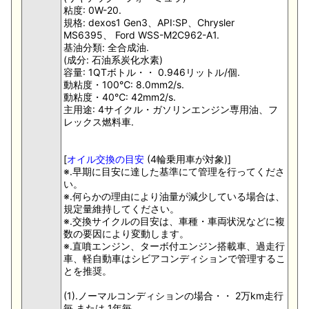
粘度: 0W-20.
規格: dexos1 Gen3、API:SP、Chrysler
MS6395、 Ford WSS-M2C962-A1.
基油分類: 全合成油.
(成分: 石油系炭化水素)
容量: 1QTボトル・・ 0.946リットル/個.
動粘度・100℃: 8.0mm2/s.
動粘度・40℃: 42mm2/s.
主用途: 4サイクル・ガソリンエンジン専用油、フ
レックス燃料車.
[
オイル交換の目安
(4輪乗用車が対象)]
※.早期に目安に達した基準にて管理を行ってくださ
い。
※.何らかの理由により油量が減少している場合は、
規定量維持してください。
※.交換サイクルの目安は、車種・車両状況などに複
数の要因により変動します。
※.直噴エンジン、ターボ付エンジン搭載車、過走行
車、軽自動車はシビアコンディションで管理するこ
とを推奨。
(1).ノーマルコンディションの場合・・ 2万km走行
毎 または 1年毎.