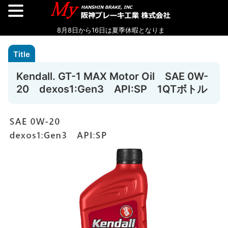
Kendall. GT-1 MAX Motor Oil SAE 0W-
20 dexos1:Gen3 API:SP 1QTボトル