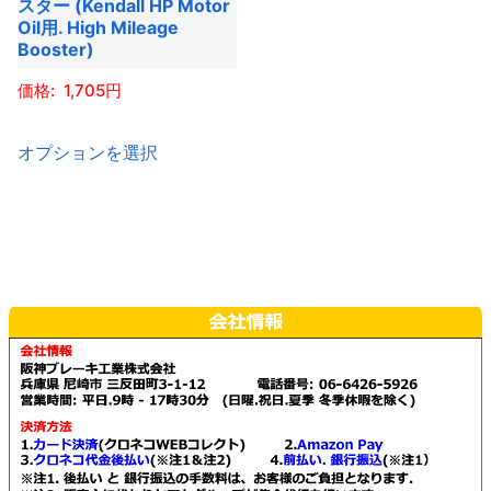
スター (Kendall HP Motor
Oil用. High Mileage
Booster)
1,705
こ
オプションを選択
の
商
品
に
は
複
数
の
バ
リ
エ
ー