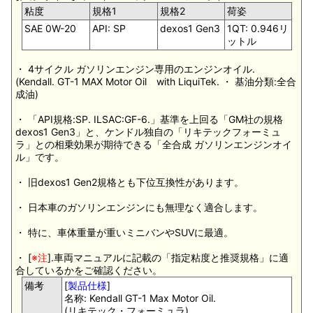
粘度
規格1
規格2
荷姿
SAE 0W-20
API: SP
dexos1 Gen3
1QT: 0.946リ
ットル
・ 4サイクル ガソリンエンジン専用のエンジンオイル.
(Kendall. GT-1 MAX Motor Oil with LiquiTek. ・ 基油分類:全合
成油)
・ 「API規格:SP. ILSAC:GF-6.」基準を上回る「GM社の規格
dexos1 Gen3」と、ケンドル独自の「リキテックフォーミュ
ラ」との相乗効果が期待できる「全合成 ガソリンエンジンオイ
ル」です。
・ 旧dexos1 Gen2規格とも下位互換性があります。
・ 日本車のガソリンエンジンにも無理なく適合します。
・ 特に、車体重量が重いミニバンやSUVに最適。
・ [
※注
].車両マニュアルに記載の「指定粘度と推奨規格」に適
合しているかをご確認ください。
備考
[
製品仕様
]
名称: Kendall GT-1 Max Motor Oil.
(リキテック・フォーミュラ)