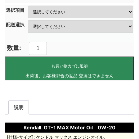
選択項目
配送選択
お買い物カゴに追加
説明
Kendall. GT-1 MAX Motor Oil 0W-20
[仕様-サイズ]: ケンドル マックス エンジンオイル.