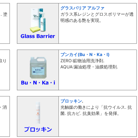
グラスバリア アルファ
 塗
ガラス系レジンとグロスポリマーが透
明感のある艶を実現。
ブンカイ(Bu・N・Ka・I)
取り
ZERO:鉱物油用洗浄剤.
AQUA:漏油処理・油膜処理剤.
ブロッキン
.
・消
光触媒の働きにより「抗ウイルス. 抗
菌. 抗カビ. 抗臭効果」を発揮。