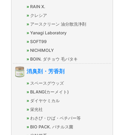
RAIN X.
クレシア
アースクリーン 油分散洗浄剤
Yanagi Laboratory
SOFT99
NICHIMOLY
BOIN. ダチョウ 毛バタキ
消臭剤・芳香剤
スペースグウッズ
BLANG(カーメイト)
ダイヤケミカル
栄光社
わさび・ひば・ベチバー等
BIO PACK. バチルス菌