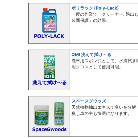
ポリラック (Poly-Lack)
一度の作業で「クリーナー. 艶出し.
装面保護」の効果。
QMI 洗えて拭け～る
洗車用スポンジとして、水滴拭き
用クロスとして使用可能。
スペースグウッズ
天然植物抽出エキスで臭いを分解
臭し車の中も快適になります。