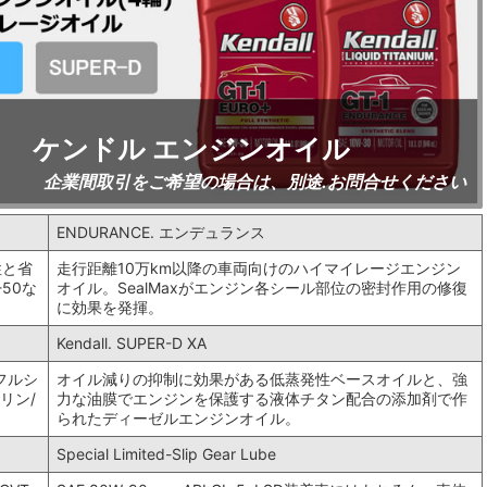
ケンドル エンジンオイル
企業間取引をご希望の場合は、別途.お問合せください
ENDURANCE. エンデュランス
性と省
走行距離10万km以降の車両向けのハイマイレージエンジン
-50な
オイル。SealMaxがエンジン各シール部位の密封作用の修復
に効果を発揮。
Kendall. SUPER-D XA
フルシ
オイル減りの抑制に効果がある低蒸発性ベースオイルと、強
リン/
力な油膜でエンジンを保護する液体チタン配合の添加剤で作
られたディーゼルエンジンオイル。
Special Limited-Slip Gear Lube