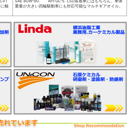
CVT
SAE 80W-90. API:GL-5. LSD装着車にはもちろん、車体
等に幅
重量が大きい四輪駆動車にも対応可能なマルチギアオイル。