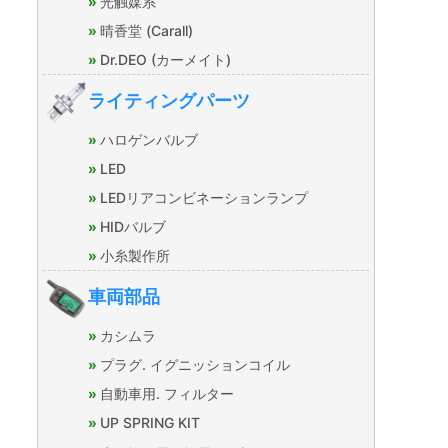
光触媒系
晴香堂 (Carall)
Dr.DEO (カーメイト)
ライティングパーツ
ハロゲンバルブ
LED
LEDリアコンビネーションランプ
HIDバルブ
小糸製作所
車両部品
カシムラ
プラグ. イグニッションコイル
自動車用. フィルター
UP SPRING KIT