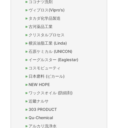
ココナツ洗剤
ヴィプロス(Vipro's)
タカダ化学品製造
古河薬品工業
クリスタルプロセス
横浜油脂工業 (Linda)
石原ケミカル (UNICON)
イーグルスター (Eaglestar)
コスモビューティ
日本磨料 (ピカール)
NEW HOPE
ワックスオイル (防錆剤)
近畿ナルサ
303 PRODUCT
Qu-Chemical
アルカリ洗浄水