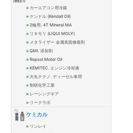
カーエアコン用冷媒
ケンドル (Kendall Oil)
2輪用. 4T Mineral MA
リキモリ (LIQUI MOLY)
メタライザー 金属表面修復剤
QMI. 添加剤
Repsol Motor Oil
KEMITEC. エンジン冷却液
大丸テクノ. ディーゼル車用
制研化学工業
レーシングギア
リークラボ
ケミカル
リンレイ