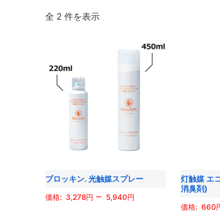
全 2 件を表示
ブロッキン. 光触媒スプレー
灯触媒 エ
消臭剤)
–
3,278
5,940
660
こ