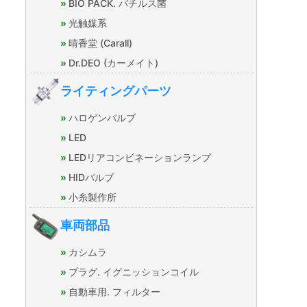
BIO PACK. バチルス菌
光触媒系
晴香堂 (Carall)
Dr.DEO (カーメイト)
ライティングパーツ
ハロゲンバルブ
LED
LEDリアコンビネーションランプ
HIDバルブ
小糸製作所
車両部品
カシムラ
プラグ. イグニッションコイル
自動車用. フィルター