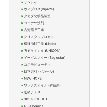
リンレイ
ヴィプロス(Vipro's)
タカダ化学品製造
ココナツ洗剤
古河薬品工業
クリスタルプロセス
横浜油脂工業 (Linda)
石原ケミカル (UNICON)
イーグルスター (Eaglestar)
コスモビューティ
日本磨料 (ピカール)
NEW HOPE
ワックスオイル (防錆剤)
近畿ナルサ
303 PRODUCT
Qu-Chemical