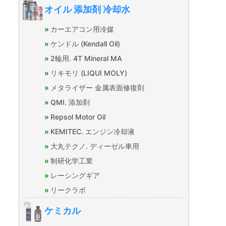
オイル 添加剤 冷却水
カーエアコン用冷媒
ケンドル (Kendall Oil)
2輪用. 4T Mineral MA
リキモリ (LIQUI MOLY)
メタライザー 金属表面修復剤
QMI. 添加剤
Repsol Motor Oil
KEMITEC. エンジン冷却液
大丸テクノ. ディーゼル車用
制研化学工業
レーシングギア
リークラボ
ケミカル