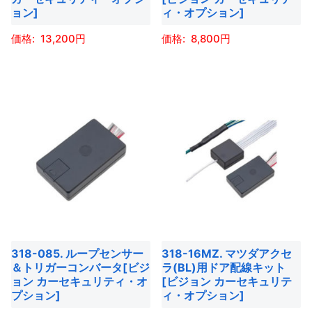
は
は
ー
ー
ョン]
ィ・オプション]
商
商
シ
シ
13,200
8,800
品
品
ョ
ョ
ペ
ペ
ン
ン
こ
こ
ー
ー
が
が
の
の
ジ
ジ
あ
あ
商
商
か
か
り
り
品
品
ら
ら
ま
ま
に
に
選
選
す。
す。
は
は
択
択
オ
オ
複
複
で
で
プ
プ
数
数
き
き
シ
シ
の
の
ま
ま
ョ
ョ
バ
バ
す
す
318-085. ループセンサー
318-16MZ. マツダアクセ
ン
ン
リ
リ
＆トリガーコンバータ[ビジ
ラ(BL)用ドア配線キット
は
は
エ
エ
ョン カーセキュリティ・オ
[ビジョン カーセキュリテ
商
商
ー
ー
プション]
ィ・オプション]
品
品
シ
シ