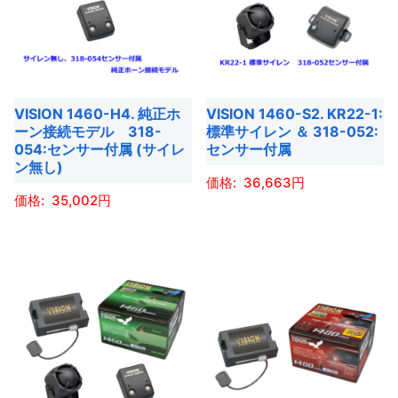
複
択
択
オ
オ
複
数
で
で
プ
プ
数
の
き
き
シ
シ
の
バ
ま
ま
ョ
ョ
バ
リ
す
す
VISION 1460-H4. 純正ホ
VISION 1460-S2. KR22-1:
ン
ン
リ
エ
ーン接続モデル 318-
標準サイレン ＆ 318-052:
は
は
エ
ー
054:センサー付属 (サイレ
センサー付属
商
商
ー
ン無し)
シ
36,663
品
品
シ
ョ
35,002
ペ
ペ
ョ
ン
こ
ー
ー
ン
こ
が
の
ジ
ジ
が
の
あ
商
か
か
あ
商
り
品
ら
ら
り
品
ま
に
選
選
ま
に
す。
は
択
択
す。
は
オ
複
で
で
オ
複
プ
数