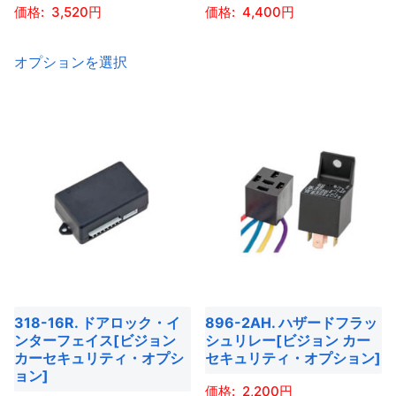
3,520
4,400
ペ
ペ
ョ
ョ
ー
ー
ン
ン
こ
こ
オプションを選択
ジ
ジ
が
が
の
の
か
か
あ
あ
商
商
ら
ら
り
り
品
品
選
選
ま
ま
に
に
択
択
す。
す。
は
は
で
で
オ
オ
複
複
き
き
プ
プ
数
数
ま
ま
シ
シ
の
の
す
す
ョ
ョ
バ
バ
ン
ン
リ
リ
は
は
エ
エ
318-16R. ドアロック・イ
896-2AH. ハザードフラッ
商
商
ー
ー
ンターフェイス[ビジョン
シュリレー[ビジョン カー
品
品
シ
シ
カーセキュリティ・オプシ
セキュリティ・オプション]
ョン]
ペ
ペ
ョ
ョ
2,200