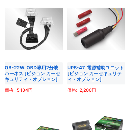
あ
商
商
り
り
品
品
ま
ま
に
に
す。
す。
は
は
オ
オ
複
複
プ
プ
数
数
シ
シ
の
の
ョ
ョ
バ
バ
ン
OB-22W. OBD専用2分岐
UPS-47. 電源補助ユニット
ン
リ
リ
は
ハーネス [ビジョン カーセ
[ビジョン カーセキュリテ
は
エ
エ
商
キュリティ・オプション]
ィ・オプション]
商
ー
ー
品
5,104
2,200
品
シ
シ
ペ
ペ
ョ
ョ
ー
こ
こ
ー
ン
ン
ジ
の
の
ジ
が
が
か
商
商
か
あ
あ
ら
品
品