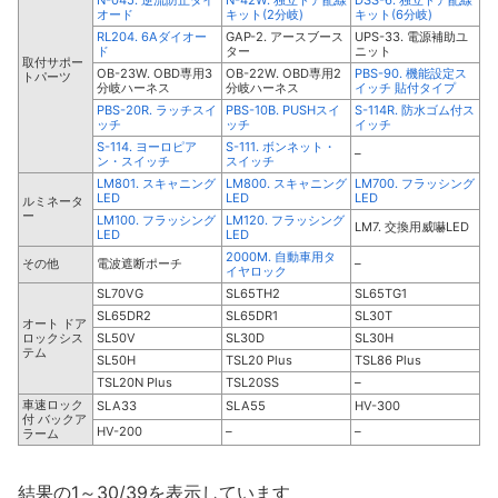
オード
キット(2分岐)
キット(6分岐)
RL204. 6Aダイオー
GAP-2. アースブース
UPS-33. 電源補助ユ
ド
ター
ニット
取付サポー
OB-23W. OBD専用3
OB-22W. OBD専用2
PBS-90. 機能設定ス
トパーツ
分岐ハーネス
分岐ハーネス
イッチ 貼付タイプ
PBS-20R. ラッチスイ
PBS-10B. PUSHスイ
S-114R. 防水ゴム付ス
ッチ
ッチ
イッチ
S-114. ヨーロピア
S-111. ボンネット・
–
ン・スイッチ
スイッチ
LM801. スキャニング
LM800. スキャニング
LM700. フラッシング
LED
LED
LED
ルミネータ
ー
LM100. フラッシング
LM120. フラッシング
LM7. 交換用威嚇LED
LED
LED
2000M. 自動車用タ
その他
電波遮断ポーチ
–
イヤロック
SL70VG
SL65TH2
SL65TG1
SL65DR2
SL65DR1
SL30T
オート ドア
ロックシス
SL50V
SL30D
SL30H
テム
SL50H
TSL20 Plus
TSL86 Plus
TSL20N Plus
TSL20SS
–
車速ロック
SLA33
SLA55
HV-300
付 バックア
HV-200
–
–
ラーム
結果の1～30/39を表示しています