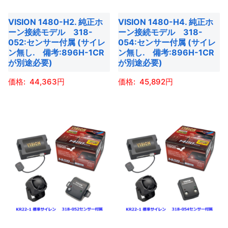
す
ョ
バ
ン
リ
VISION 1480-H2. 純正ホ
VISION 1480-H4. 純正ホ
ン
リ
は
エ
ーン接続モデル 318-
ーン接続モデル 318-
は
エ
商
ー
052:センサー付属 (サイレ
054:センサー付属 (サイレ
商
ー
ン無し. 備考:896H-1CR
ン無し. 備考:896H-1CR
品
シ
が別途必要)
が別途必要)
品
シ
ペ
ョ
ペ
ョ
ー
ン
44,363
45,892
ー
ン
ジ
が
こ
こ
ジ
が
か
あ
の
の
か
あ
ら
り
商
商
ら
り
選
ま
品
品
選
ま
択
す。
に
に
択
す。
で
オ
は
は
で
オ
き
プ
複
複
き
プ
ま
シ
数
数
ま
シ
す
ョ
の
の
す
ョ
ン
バ
バ