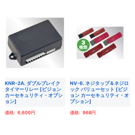
こ
の
の
商
商
品
品
に
に
は
は
複
複
数
数
の
の
バ
バ
リ
KNR-2A. ダブルブレイク
NV-6. ネジタップ＆ネジロ
リ
エ
タイマーリレー [ビジョン
ック バリューセット [ビジ
エ
ー
カーセキュリティ・オプシ
ョン カーセキュリティ・オ
ー
ョン]
プション]
シ
シ
ョ
6,600
968
ョ
ン
ン
こ
こ
が
が
の
の
あ