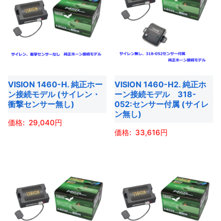
ら
り
り
選
に
に
選
ま
ま
択
は
は
択
す。
す。
で
複
複
で
オ
オ
き
数
数
き
プ
プ
ま
の
の
ま
シ
シ
す
バ
バ
す
ョ
ョ
VISION 1460-H. 純正ホー
VISION 1460-H2. 純正ホ
リ
リ
ン接続モデル (サイレン・
ーン接続モデル 318-
ン
ン
エ
エ
衝撃センサー無し)
052:センサー付属 (サイレ
は
は
ー
ー
ン無し)
商
商
29,040
シ
シ
33,616
品
品
ョ
ョ
こ
ペ
ペ
ン
ン
こ
の
ー
ー
が
が
の
商
ジ
ジ
あ
あ
商
品
か
か
り
り
品
に
ら
ら
ま
ま
に
は
選
選
す。
す。
は