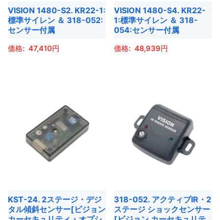
ン
は
VISION 1480-S2. KR22-1:
VISION 1480-S4. KR22-
リ
リ
は
商
標準サイレン ＆ 318-052:
1:標準サイレン ＆ 318-
エ
エ
商
センサー付属
054:センサー付属
品
ー
ー
品
ペ
47,410
48,939
シ
シ
ペ
ー
ョ
ョ
ー
こ
こ
ジ
ン
ン
ジ
の
の
か
が
が
か
商
商
ら
あ
あ
ら
品
品
選
り
り
選
に
に
択
ま
ま
択
は
は
で
す。
す。
で
複
複
き
オ
オ
き
数
数
ま
プ
プ
ま
の
の
す
シ
シ
す
バ
バ
ョ
ョ
KST-24. 2ステージ・デジ
318-052. アクティブIR・2
リ
リ
タル傾斜センサー[ビジョン
ステージ ショックセンサー
ン
ン
エ
エ
カーセキュリティ・オプシ
[ビジョン カーセキュリテ