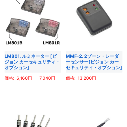
か
あ
あ
品
品
か
ら
り
り
に
に
ら
選
ま
ま
は
は
選
択
す。
す。
複
複
択
で
オ
オ
数
数
で
き
プ
プ
の
の
き
ま
シ
シ
バ
バ
ま
す
ョ
ョ
LM801. ルミネーター [ビ
MMF-2. 2ゾーン・レーダ
リ
リ
す
ジョン カーセキュリティ・
ーセンサー[ビジョン カー
ン
ン
エ
エ
オプション]
セキュリティ・オプション]
は
は
ー
ー
–
商
商
6,160
7,040
13,200
シ
シ
品
品
ョ
ョ
こ
こ
ペ
ペ
ン
ン
の
の
ー
ー
が
が
商
商
ジ
ジ
あ
あ
品
品
か
か
り
り
に
に
ら
ら
ま
ま