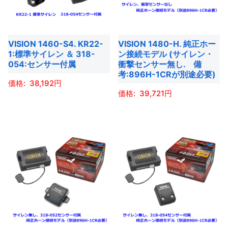
き
き
プ
数
シ
の
ま
ま
シ
の
ョ
バ
す
す
ョ
バ
ン
リ
VISION 1460-S4. KR22-
VISION 1480-H. 純正ホー
ン
リ
は
エ
1:標準サイレン ＆ 318-
ン接続モデル (サイレン・
は
エ
商
ー
054:センサー付属
衝撃センサー無し. 備
商
ー
考:896H-1CRが別途必要)
品
シ
38,192
品
シ
ペ
ョ
39,721
ペ
ョ
ー
ン
こ
ー
ン
こ
ジ
が
の
ジ
が
の
か
あ
商
か
あ
商
ら
り
品
ら
り
品
選
ま
に
選
ま
に
択
す。
は
択
す。
は
で
オ
複
で
オ
複
き
プ
数
き
プ
数
ま
シ
の
ま
シ
の
す
ョ
バ