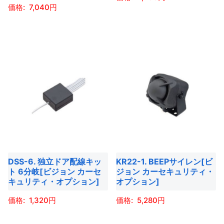
ー
ー
ン
ン
7,040
こ
ジ
ジ
が
が
こ
の
か
か
あ
あ
の
商
ら
ら
り
り
商
品
選
選
ま
ま
品
に
択
択
す。
す。
に
は
で
で
オ
オ
は
複
き
き
プ
プ
複
数
ま
ま
シ
シ
数
の
す
す
ョ
ョ
の
バ
ン
ン
バ
リ
は
は
DSS-6. 独立ドア配線キッ
KR22-1. BEEPサイレン[ビ
リ
エ
商
商
ト 6分岐[ビジョン カーセ
ジョン カーセキュリティ・
エ
ー
品
品
キュリティ・オプション]
オプション]
ー
シ
ペ
ペ
1,320
5,280
シ
ョ
ー
ー
ョ
ン
こ
こ
ジ
ジ