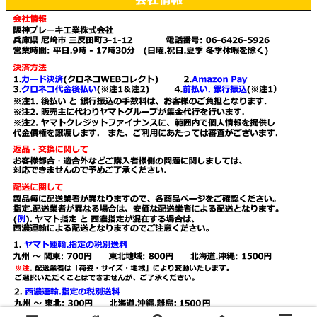
で
で
プ
プ
の
の
き
き
シ
シ
バ
バ
ま
ま
ョ
ョ
リ
リ
す
す
ン
ン
エ
エ
は
は
ー
ー
商
商
シ
シ
品
品
ョ
ョ
ペ
ペ
ン
ン
ー
ー
が
が
ジ
ジ
あ
あ
か
か
り
り
ら
ら
ま
ま
選
選
す。
す。
択
択
オ
オ
で
で
プ
プ
き
き
シ
シ
© 2021 Kendall販売店 阪神ブレーキ工業.
ま
ま