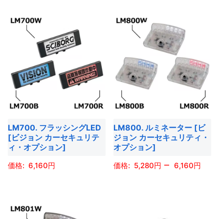
ン
が
の
の
か
か
が
あ
商
商
ら
ら
あ
り
品
品
選
選
り
ま
に
に
択
択
ま
す。
は
は
で
で
す。
オ
複
複
き
き
オ
プ
数
数
ま
ま
プ
シ
の
の
す
す
シ
ョ
バ
バ
ョ
LM700. フラッシングLED
LM800. ルミネーター [ビ
ン
リ
リ
[ビジョン カーセキュリテ
ジョン カーセキュリティ・
ン
は
エ
エ
ィ・オプション]
オプション]
は
商
ー
ー
–
商
6,160
5,280
6,160
品
シ
シ
品
ペ
ョ
ョ
こ
こ
ペ
ー
ン
ン
の
の
ー
ジ
が
が
商
商
ジ