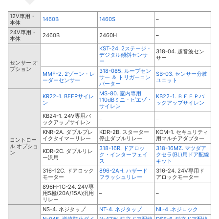
12V車用・
1460B
1460S
–
本体
24V車用・
2460B
2460H
–
本体
KST-24. 2ステージ・
318-04. 超音波セン
–
デジタル傾斜センサ
サー
ー
センサー オ
プション
318-085. ループセン
MMF-2. 2ゾーン・レ
SB-03. センサー分岐
サー ＆ トリガーコン
ーダーセンサー
ユニット
バーター
MS-80. 室内専用
KR22-1. BEEPサイレ
KB22-1. ＢＥＥＰバ
110dBミニ・ピエゾ・
ン
ックアップサイレン
サイレン
KB24-1. 24V専用バ
–
–
ックアップサイレン
KNR-2A. ダブルブレ
KDR-2B. スターター
KCM-1. セキュリティ
イクタイマーリレー
停止ダブルリレー
用マルチアダプター
コントロー
ル オプショ
318-16R. ドアロッ
318-16MZ. マツダア
KDR-2C. ダブルリレ
ン
ク・インターフェイ
クセラ(BL)用ドア配線
ー汎用
ス
キット
316-12C. ドアロック
896-2AH. ハザード
316-24. 24V専用ド
モーター
フラッシュリレー
アロックモーター
896H-1C-24. 24V専
用5極(20A/15A)汎用
–
–
リレー
NS-4. ネジタップ
NT-4. ネジタップ
NL-4 .ネジロック
N-045. 逆流防止ダイ
N-42W. 独立ドア配線
DSS-6. 独立ドア配線