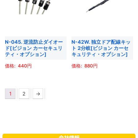
は
は
選
選
す。
す。
複
複
択
択
オ
オ
数
数
で
で
プ
プ
の
の
き
き
シ
シ
バ
バ
ま
ま
ョ
ョ
N-045. 逆流防止ダイオー
N-42W. 独立ドア配線キッ
リ
リ
す
す
ド[ビジョン カーセキュリ
ト 2分岐[ビジョン カーセ
ン
ン
エ
エ
ティ・オプション]
キュリティ・オプション]
は
は
ー
ー
商
商
440
880
シ
シ
品
品
ョ
ョ
こ
こ
ペ
ペ
ン
ン
の
の
ー
ー
が
が
1
2
→
商
商
ジ
ジ
あ
あ
品
品
か
か
り
り
に
に
ら
ら
ま
ま
は
は
選
選
す。
す。
複
複
択
択
オ
オ
数
数