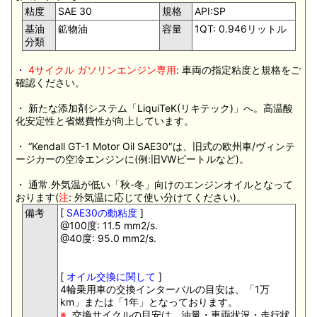
粘度
SAE 30
規格
API:SP
基油
鉱物油
容量
1QT: 0.946リットル
分類
・
4サイクル ガソリンエンジン専用
: 車両の指定粘度と規格をご
確認ください。
・ 新たな添加剤システム「LiquiTeK(リキテック)」へ。高温酸
化安定性と省燃費性が向上しています。
・ “Kendall GT-1 Motor Oil SAE30″は、旧式の欧州車/ヴィンテ
ージカーの空冷エンジンに(例:旧VWビートルなど)。
・ 通常.外気温が低い「秋-冬」向けのエンジンオイルとなって
おります(
注
: 外気温に応じて使い分けてください)。
備考
[
SAE30の動粘度
]
@100度: 11.5 mm2/s.
@40度: 95.0 mm2/s.
[
オイル交換に関して
]
4輪乗用車の交換インターバルの目安は、「1万
km」または「1年」となっております。
※
. 交換サイクルの目安は、油量・車両状況・走行状