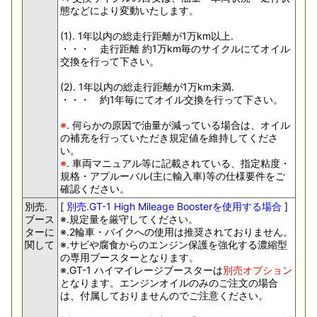
態などにより変動いたします。
(1). 1年以内の総走行距離が1万km以上.
・・・ 走行距離 約1万km毎のサイクルにてオイル
交換を行って下さい。
(2). 1年以内の総走行距離が1万km未満.
・・・ 約1年毎にてオイル交換を行って下さい。
※
. 何らかの原因で油量が減っている場合は、オイル
の補充を行っていただき規定値を維持してくださ
い。
※
. 車両マニュアル等に記載されている、指定粘度・
規格・アプルーバル(主に輸入車)等の仕様要件をご
確認ください。
別売.
[
別売.GT-1 High Mileage Boosterを使用する場合
]
ブース
※.規定量を厳守してください。
ターに
※.2輪車・バイクへの使用は推奨されておりません。
関して
※.サビや腐食からのエンジン保護を強化する濃縮型
の専用ブースターとなります。
※.GT-1 ハイマイレージブースターは
別売オプション
となります。エンジンオイルのみのご注文の場合
は、付属しておりませんのでご注意ください。