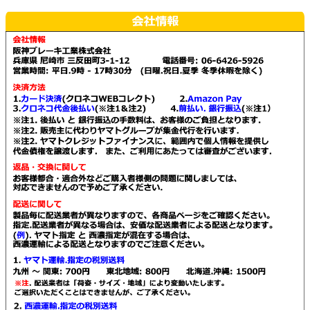
複
数
の
バ
リ
エ
ー
シ
ョ
ン
が
あ
り
ま
す。
オ