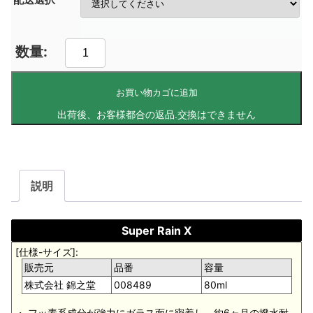
お買い物カゴに追加
説明
Super Rain X
[仕様-サイズ]:
販売元
品番
容量
株式会社 錦之堂
008489
80ml
・ フッ素系成分が強力にガラス面に密着し、約6ヶ月の撥水耐