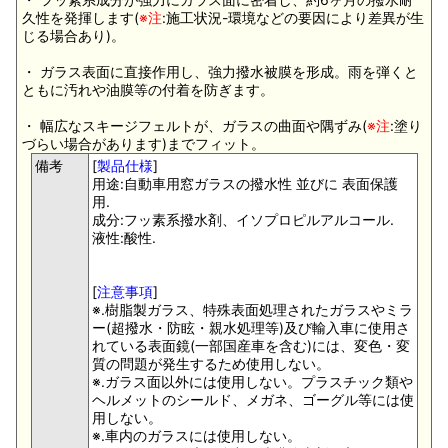
久性を発揮します(
※注
:施工状況-環境などの要因により差異が生
じる場合あり)。
・ ガラス表面に直接作用し、強力撥水被膜を形成。雨を弾くと
ともに汚れや油膜等の付着を防ぎます。
・ 幅広なスキージフェルトが、ガラスの曲面や隅ずみ(
※注
:塗り
づらい場合があります)までフィット。
備考
[
製品仕様
]
用途:自動車用窓ガラスの撥水性 並びに 表面保護
用.
成分:フッ素系撥水剤、イソプロピルアルコール.
液性:酸性.
[
注意事項
]
※.樹脂製ガラス、特殊表面処理されたガラスやミラ
ー(超撥水・防眩・親水処理等)及び輸入車に使用さ
れている表面鏡(一部国産車を含む)には、変色・変
質の問題が発生するため使用しない。
※.ガラス面以外には使用しない。プラスチック類や
ヘルメットのシールド、メガネ、ゴーグル等には使
用しない。
※.車内のガラスには使用しない。