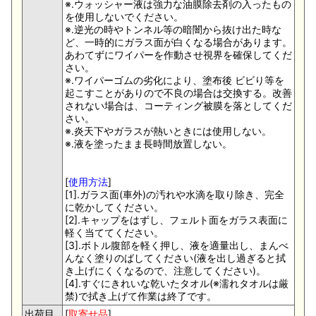
※.ウォッシャー液は強力な油膜除去剤の入ったもの
を使用しないでください。
※.逆光の時やトンネル等の暗闇から抜け出た時な
ど、一時的にガラス面が白くなる場合があります。
あわてずにワイパーを作動させ視界を確保してくだ
さい。
※.ワイパーゴムの劣化により、塗布後 ビビり等を
起こすことがありので不良の場合は交換する。改善
されない場合は、コーティング被膜を落としてくだ
さい。
※.炎天下やガラスが熱いときには使用しない。
※.液を塗ったまま長時間放置しない。
[
使用方法
]
[1].ガラス面(車外)の汚れや水滴を取り除き、完全
に乾かしてください。
[2].キャップをはずし、フェルト面をガラス表面に
軽く当ててください。
[3].ボトル腹部を軽く押し、液を適量出し、まんべ
んなく塗りのばしてください(液を出し過ぎると拭
き上げにくくなるので、注意してください)。
[4].すぐにきれいな乾いたタオル(※濡れタオルは厳
禁)で拭き上げて作業は終了です。
出荷目
[
取寄せ品
]