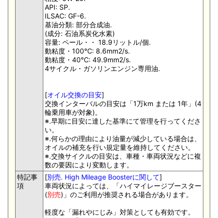
API: SP.
ILSAC: GF-6.
基油分類: 部分合成油.
(成分: 石油系炭化水素)
容量: ペール・・ 18.9リットル/個.
動粘度・100℃: 8.6mm2/s.
動粘度・40℃: 49.9mm2/s.
4サイクル・ガソリンエンジン専用油.
[
オイル交換の目安
]
交換インターバルの目安は「1万km または 1年」(4
輪乗用車が対象)。
※.早期に目安に達した基準にて管理を行ってくださ
い。
※.何らかの理由により油量が減少している場合は、
オイルの補充を行い規定量を維持してください。
※.交換サイクルの目安は、車種・車両状況などに複
数の要因により変動します。
特記事
[
別売. High Mileage Boosterに関して
]
項
車両状況によっては、「ハイマイレージブースター
(
別売
)」のご利用が推奨される場合があります。
軽度な「漏れやにじみ」対策としても有効です。