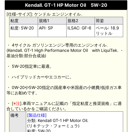
Kendall. GT-1 HP Motor Oil 5W-20
[仕様-サイズ]: ケンドル エンジンオイル.
粘度
規格1
規格2
荷姿
粘度: 5W-20
API: SP
ILSAC: GF-6
ペール: 18.9
リットル
・ 4サイクル ガソリンエンジン専用のエンジンオイル.
(Kendall. GT-1 High Performance Motor Oil with LiquiTek. ・
基油分類:部分合成油)
・ 5W-20指定車に最適。
・ ハイブリッドカーやエコカーに。
・ 0W-20や5W-20指定の国産車や米国産の小燃費/低排ガス車
等にお勧めです。
・ [
※注
].車両マニュアルに記載の「指定粘度と推奨規格」に適
合しているかをご確認ください。
備考
[
製品仕様
]
分類: Kendall GT-1 HP Motor Oil.
(リキテック・フォーミュラ)
粘度: 5W-20.