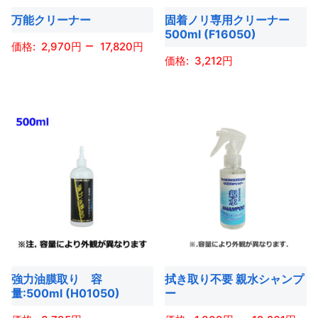
バ
ョ
ョ
き
き
エ
万能クリーナー
固着ノリ専用クリーナー
リ
ン
ン
ま
ま
ー
500ml (F16050)
エ
は
は
–
す
す
2,970
17,820
シ
ー
3,212
商
商
ョ
こ
シ
品
品
こ
ン
の
ョ
ペ
ペ
の
が
商
ン
ー
ー
商
あ
品
が
ジ
ジ
品
り
に
あ
か
か
に
ま
は
り
ら
ら
は
す。
複
ま
選
選
複
オ
数
す。
択
択
数
プ
の
オ
で
で
の
シ
バ
プ
き
き
バ
ョ
リ
シ
ま
ま
強力油膜取り 容
拭き取り不要 親水シャンプ
リ
ン
エ
ョ
す
す
量:500ml (H01050)
ー
エ
は
ー
ン