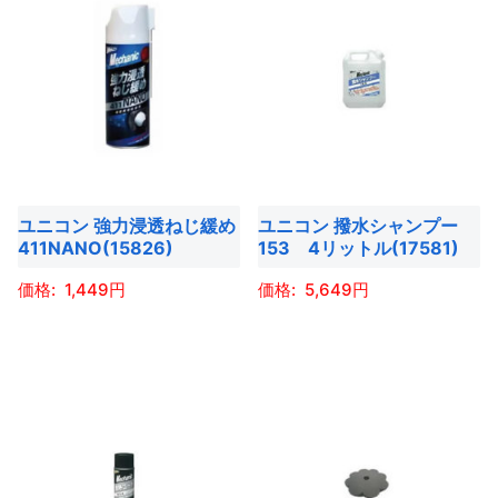
ジ
が
あ
品
品
ジ
か
あ
り
に
に
か
ら
り
ま
は
は
ら
選
ま
す。
複
複
選
択
す。
オ
数
数
択
で
オ
プ
の
の
で
き
プ
シ
バ
バ
き
ま
シ
ョ
ユニコン 強力浸透ねじ緩め
ユニコン 撥水シャンプー
リ
リ
ま
す
ョ
411NANO(15826)
153 4リットル(17581)
ン
エ
エ
す
ン
は
ー
ー
1,449
5,649
は
商
シ
シ
商
こ
こ
品
ョ
ョ
品
の
の
ペ
ン
ン
ペ
商
商
ー
が
が
ー
品
品
ジ
あ
あ
ジ
に
に
か
り
り
か
は
は
ら
ま
ま