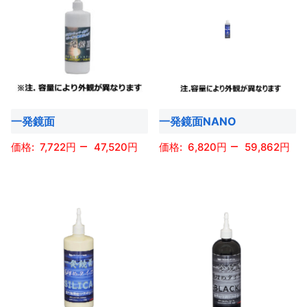
あ
ー
ジ
に
に
あ
り
ジ
か
は
は
り
ま
か
ら
複
複
ま
す。
ら
選
数
数
す。
オ
選
択
の
の
オ
プ
択
で
バ
バ
プ
シ
で
き
一発鏡面
一発鏡面NANO
リ
リ
シ
ョ
き
ま
エ
エ
ョ
–
–
7,722
47,520
6,820
59,862
ン
ま
す
ー
ー
ン
は
す
こ
こ
シ
シ
は
商
の
の
ョ
ョ
商
品
商
商
ン
ン
品
ペ
品
品
が
が
ペ
ー
に
に
あ
あ
ー
ジ
は
は
り
り
ジ
か
複
複
ま
ま
か
ら
数
数
す。
す。