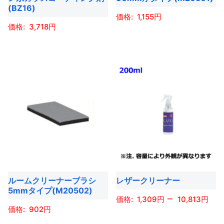
エ
エ
す
す
(BZ16)
ン
は
ー
ー
1,155
は
商
3,718
シ
シ
商
こ
品
ョ
ョ
こ
品
の
ペ
ン
ン
の
ペ
商
ー
が
が
商
ー
品
ジ
あ
あ
品
ジ
に
か
り
り
に
か
は
ら
ま
ま
は
ら
複
選
す。
す。
複
選
数
択
オ
オ
数
択
の
で
プ
プ
の
で
バ
き
シ
シ
バ
き
リ
ま
ョ
ョ
ルームクリーナーブラシ
レザークリーナー
リ
ま
エ
す
5mmタイプ(M20502)
ン
ン
エ
す
–
ー
1,309
10,813
は
は
ー
902
シ
商
商
こ
シ