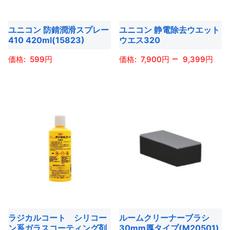
の
で
で
バ
シ
シ
バ
き
き
リ
ョ
ョ
ユニコン 防錆潤滑スプレー
ユニコン 静電除去ウエット
リ
ま
ま
エ
410 420ml(15823)
ウエス320
ン
ン
エ
す
す
ー
は
は
–
ー
599
7,900
9,399
シ
商
商
シ
ョ
こ
こ
品
品
ョ
ン
の
の
ペ
ペ
ン
が
商
商
ー
ー
が
あ
品
品
ジ
ジ
あ
り
に
に
か
か
り
ま
は
は
ら
ら
ま
す。
複
複
選
選
す。
オ
数
数
択
択
オ
プ
の
の
で
で
プ
シ
バ
バ
き
き
シ
ョ
ラジカルコート シリコー
ルームクリーナーブラシ
リ
リ
ま
ま
ョ
ン系ガラスコーティング剤
30mm厚タイプ(M20501)
ン