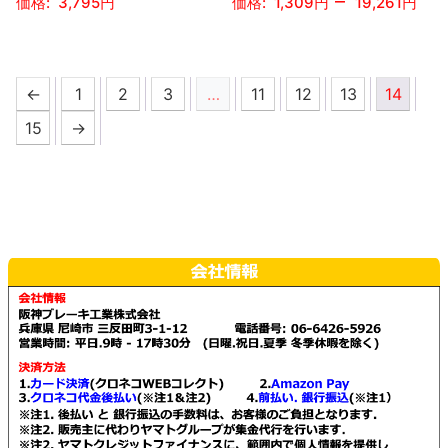
–
ー
3,795
1,309
19,261
商
シ
は
シ
品
ョ
商
こ
こ
ョ
ペ
ン
品
の
の
ン
ー
が
←
1
2
3
…
11
12
13
14
ペ
商
商
が
ジ
あ
ー
品
品
15
→
あ
か
り
ジ
に
に
り
ら
ま
か
は
は
ま
選
す。
ら
複
複
す。
択
オ
選
数
数
オ
で
プ
択
の
の
プ
き
シ
で
バ
バ
シ
ま
ョ
き
リ
リ
ョ
す
ン
ま
エ
エ
ン
は
す
ー
ー
は
商
シ
シ
商
品
ョ
ョ
品
ペ
ン
ン