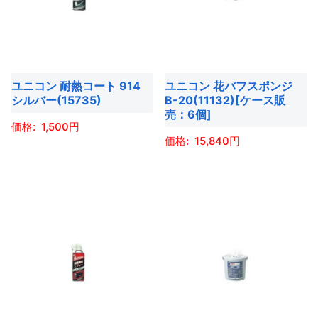
ら
複
複
選
す。
す。
選
数
数
択
オ
オ
択
の
の
で
プ
プ
で
バ
バ
き
シ
シ
き
ユニコン 耐熱コート 914
ユニコン 花バフスポンジ
リ
リ
ま
ョ
ョ
シルバー(15735)
B-20(11132)[ケース販
ま
エ
エ
す
売：6個]
ン
ン
す
ー
ー
1,500
は
は
15,840
シ
シ
商
商
こ
ョ
ョ
こ
品
品
の
ン
ン
の
ペ
ペ
商
が
が
商
ー
ー
品
あ
あ
品
ジ
ジ
に
り
り
に
か
か
は
ま
ま
は
ら
ら
複
す。
す。
複
選
選
数
オ
オ
数
択
択
の
プ
プ