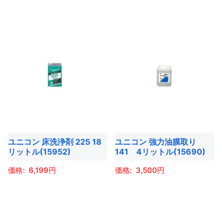
品
ペ
ョ
ン
こ
の
ペ
ー
ン
が
の
商
ー
ジ
が
あ
商
品
ジ
か
あ
り
品
に
か
ら
り
ま
に
は
ら
選
ま
す。
は
複
選
択
す。
オ
複
数
択
で
オ
プ
数
の
で
き
プ
シ
の
バ
き
ま
シ
ョ
バ
リ
ま
す
ョ
ユニコン 床洗浄剤 225 18
ユニコン 強力油膜取り
ン
リ
エ
す
リットル(15952)
141 4リットル(15690)
ン
は
エ
ー
は
商
ー
6,199
3,500
シ
商
品
シ
ョ
こ
こ
品
ペ
ョ
ン
の
の
ペ
ー
ン
が
商
商
ー