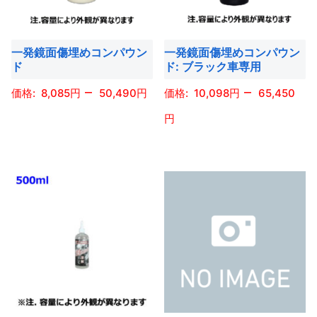
ら
選
の
の
オ
オ
選
択
バ
バ
プ
プ
択
で
一発鏡面傷埋めコンパウン
一発鏡面傷埋めコンパウン
リ
リ
シ
シ
で
き
ド
ド: ブラック車専用
エ
エ
ョ
ョ
き
ま
–
–
ー
ー
8,085
50,490
10,098
65,450
ン
ン
ま
す
シ
シ
は
は
す
こ
ョ
ョ
商
商
の
こ
ン
ン
品
品
商
の
が
が
ペ
ペ
品
商
あ
あ
ー
ー
に
品
り
り
ジ
ジ
は
に
ま
ま
か
か
複
は
す。
す。
ら
ら
数
複
オ
オ
選
選
の
数
プ
プ
択
択
バ
の
シ
シ
で
で
リ