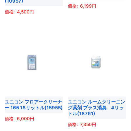
(10957)
は
商
ー
6,199
シ
商
4,500
品
シ
ョ
こ
品
ペ
ョ
ン
こ
の
ペ
ー
ン
が
の
商
ー
ジ
が
あ
商
品
ジ
か
あ
り
品
に
か
ら
り
ま
に
は
ら
選
ま
す。
は
複
選
択
す。
オ
複
数
択
で
オ
プ
数
の
で
き
プ
シ
の
バ
き
ま
シ
ョ
バ
リ
ま
す
ョ
ユニコン フロアークリーナ
ユニコン ルームクリーニン
ン
リ
エ
す
ー 165 18リットル(15955)
グ薬剤 プラス消臭 4リッ
ン
は
エ
ー
トル(18761)
は
商
ー
6,000
シ
商
7,350
品
シ
ョ
こ