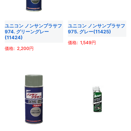
ユニコン ノンサンプラサフ
ユニコン ノンサンプラサフ
974. グリーングレー
975. グレー(11425)
(11424)
1,549
2,200
こ
こ
の
の
商
商
品
品
に
に
は
は
複
複
数
数
の
の
バ
バ