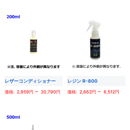
ョ
こ
品
品
の
ョ
ン
の
ペ
ペ
商
ン
が
商
ー
ー
品
が
あ
品
ジ
ジ
に
あ
り
に
か
か
は
り
ま
は
ら
ら
複
ま
す。
複
選
選
数
す。
オ
数
択
択
の
オ
プ
の
で
で
バ
プ
シ
バ
き
き
リ
シ
ョ
レザーコンディショナー
レジン R-800
リ
ま
ま
エ
ョ
ン
エ
す
す
–
–
ー
2,959
20,790
2,662
6,512
ン
は
ー
シ
は
商
こ
こ
シ
ョ
商
品
の
の
ョ
ン
品
ペ
商
商
ン
が
ペ
ー
品
品
が