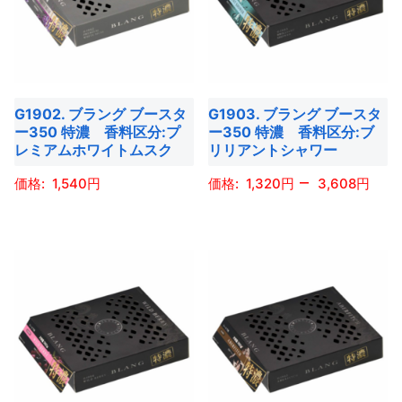
選
選
す。
オ
複
複
択
択
オ
プ
数
数
で
で
プ
シ
の
の
き
き
シ
ョ
バ
バ
ま
ま
ョ
G1902. ブラング ブースタ
G1903. ブラング ブースタ
ン
リ
リ
す
す
ー350 特濃 香料区分:プ
ー350 特濃 香料区分:ブ
ン
は
エ
エ
レミアムホワイトムスク
リリアントシャワー
は
商
ー
ー
–
商
1,540
1,320
3,608
品
シ
シ
品
ペ
ョ
ョ
こ
こ
ペ
ー
ン
ン
の
の
ー
ジ
が
が
商
商
ジ
か
あ
あ
品
品
か
ら
り
り
に
に
ら
選
ま
ま
は
は
選
択
す。
す。
複
複
択
で
オ
オ
数
数
で