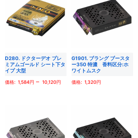
品
ジ
に
か
り
り
に
か
は
ら
ま
ま
は
ら
複
選
す。
す。
複
選
数
択
オ
オ
数
択
の
で
プ
プ
の
で
バ
き
シ
シ
バ
き
リ
ま
ョ
ョ
D280. ドクターデオ プレ
G1901. ブラング ブースタ
リ
ま
エ
す
ミアムゴールド シート下タ
ー350 特濃 香料区分:ホ
ン
ン
エ
す
ー
イプ 大型
ワイトムスク
は
は
ー
シ
–
商
商
1,584
10,120
1,320
シ
ョ
品
品
ョ
ン
こ
こ
ペ
ペ
ン
が
の
の
ー
ー
が
あ
商
商
ジ
ジ
あ
り
品
品
か
か
り
ま
に
に
ら
ら
ま
す。
は
は