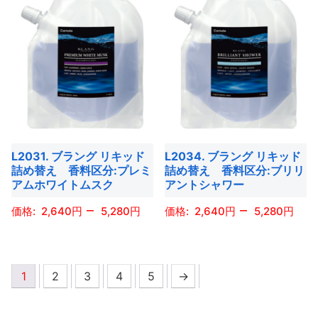
商
商
ジ
ジ
あ
あ
品
品
か
か
り
り
に
に
ら
ら
ま
ま
は
は
選
選
す。
す。
複
複
択
択
オ
オ
数
数
で
で
プ
プ
の
の
き
き
シ
シ
バ
バ
ま
ま
ョ
ョ
L2031. ブラング リキッド
L2034. ブラング リキッド
リ
リ
す
す
詰め替え 香料区分:プレミ
詰め替え 香料区分:ブリリ
ン
ン
エ
エ
アムホワイトムスク
アントシャワー
は
は
ー
ー
–
–
商
商
2,640
5,280
2,640
5,280
シ
シ
品
品
ョ
ョ
こ
こ
ペ
ペ
ン
ン
の
の
ー
ー
が
が
1
2
3
4
5
→
商
商
ジ
ジ
あ
あ
品
品
か
か
り
り
に
に