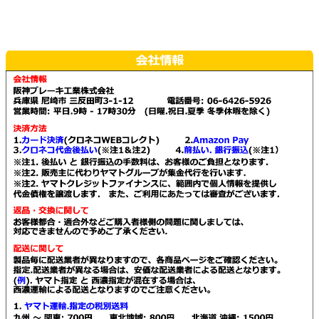
ら
ら
ま
ま
は
は
選
選
す。
す。
複
複
択
択
オ
オ
数
数
で
で
プ
プ
の
の
き
き
シ
シ
バ
バ
ま
ま
ョ
ョ
リ
リ
す
す
ン
ン
エ
エ
は
は
ー
ー
商
商
シ
シ
品
品
ョ
ョ
ペ
ペ
ン
ン
ー
ー
が
が
ジ
ジ
あ
あ
か
か
り
り
ら
ら
ま
ま
選
選
す。
す。
択
択