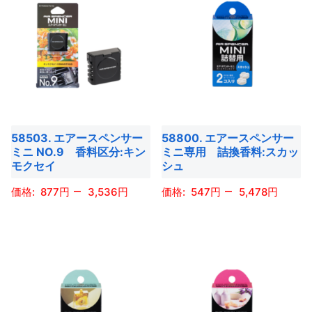
58503. エアースペンサー
58800. エアースペンサー
ミニ NO.9 香料区分:キン
ミニ専用 詰換香料:スカッ
モクセイ
シュ
–
–
877
3,536
547
5,478
こ
こ
の
の
商
商
品
品
に
に