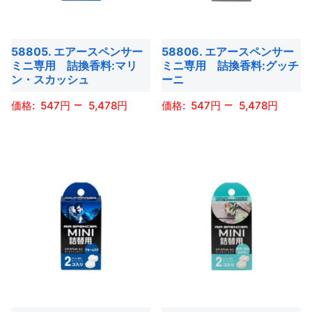
プ
プ
の
の
シ
シ
バ
バ
ョ
ョ
58805. エアースペンサー
58806. エアースペンサー
リ
リ
ミニ専用 詰換香料:マリ
ミニ専用 詰換香料:グッチ
ン
ン
エ
エ
ン・スカッシュ
ーニ
は
は
ー
ー
–
–
商
商
547
5,478
547
5,478
シ
シ
品
品
ョ
ョ
こ
こ
ペ
ペ
ン
ン
の
の
ー
ー
が
が
商
商
ジ
ジ
あ
あ
品
品
か
か
り
り
に
に
ら
ら
ま
ま
は
は
選
選
す。
す。
複
複
択
択
オ
オ
数
数
で
で
プ
プ
の
の
き
き
シ
シ
バ
バ
ま
ま