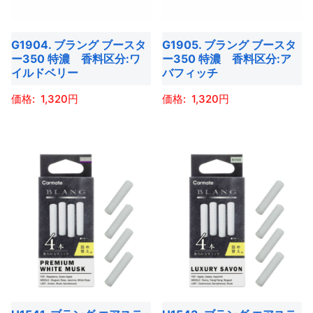
き
プ
プ
の
の
き
ま
シ
シ
バ
バ
ま
す
ョ
ョ
G1904. ブラング ブースタ
G1905. ブラング ブースタ
リ
リ
す
ー350 特濃 香料区分:ワ
ー350 特濃 香料区分:ア
ン
ン
エ
エ
イルドベリー
バフィッチ
は
は
ー
ー
商
商
1,320
1,320
シ
シ
品
品
ョ
ョ
こ
こ
ペ
ペ
ン
ン
の
の
ー
ー
が
が
商
商
ジ
ジ
あ
あ
品
品
か
か
り
り
に
に
ら
ら
ま
ま
は
は
選
選
す。
す。
複
複
択
択
オ
オ
数
数
で
で
プ
プ
の
の
き
き
シ
シ
バ
バ
ま
ま
ョ
ョ