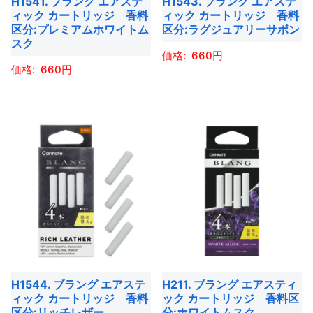
H1541. ブラング エアステ
H1543. ブラング エアステ
リ
リ
す
す
ィック カートリッジ 香料
ィック カートリッジ 香料
ン
ン
エ
エ
区分:プレミアムホワイトム
区分:ラグジュアリーサボン
は
は
ー
ー
スク
商
商
660
シ
シ
660
品
品
ョ
ョ
こ
ペ
ペ
ン
ン
こ
の
ー
ー
が
が
の
商
ジ
ジ
あ
あ
商
品
か
か
り
り
品
に
ら
ら
ま
ま
に
は
選
選
す。
す。
は
複
択
択
オ
オ
複
数
で
で
プ
プ
数
の
き
き
シ
シ
の
バ
ま
ま
ョ
ョ
バ
リ
す
す
H1544. ブラング エアステ
H211. ブラング エアスティ
ン
ン
リ
エ
ィック カートリッジ 香料
ック カートリッジ 香料区
は
は
エ
ー
区分:リッチレザー
分:ホワイトムスク