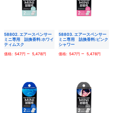
は
は
複
複
数
数
の
の
バ
バ
58802. エアースペンサー
58803. エアースペンサー
リ
リ
ミニ専用 詰換香料:ホワイ
ミニ専用 詰換香料:ピンク
エ
エ
ティムスク
シャワー
ー
ー
–
–
547
5,478
547
5,478
シ
シ
ョ
ョ
こ
こ
ン
ン
の
の
が
が
商
商
あ
あ
品
品
り
り
に
に
ま
ま
は
は
す。
す。
複
複
オ
オ
数
数