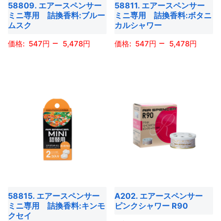
ョ
ョ
58809. エアースペンサー
58811. エアースペンサー
リ
リ
す
す
ミニ専用 詰換香料:ブルー
ミニ専用 詰換香料:ボタニ
ン
ン
エ
エ
ムスク
カルシャワー
は
は
ー
ー
–
–
商
商
547
5,478
547
5,478
シ
シ
品
品
ョ
ョ
こ
こ
ペ
ペ
ン
ン
の
の
ー
ー
が
が
商
商
ジ
ジ
あ
あ
品
品
か
か
り
り
に
に
ら
ら
ま
ま
は
は
選
選
す。
す。
複
複
択
択
オ
オ
数
数
で
で
プ
プ
の
の
き
き
シ
シ
バ
バ
ま
ま
ョ
ョ
58815. エアースペンサー
A202. エアースペンサー
リ
リ
す
す
ミニ専用 詰換香料:キンモ
ピンクシャワー R90
ン
ン
エ
エ
クセイ
は
は