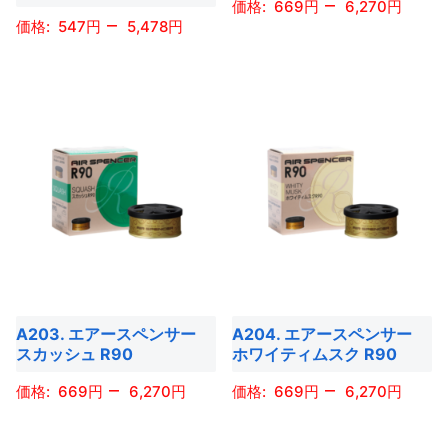
–
ー
ー
669
6,270
–
商
商
547
5,478
シ
シ
こ
品
品
ョ
ョ
こ
の
ペ
ペ
ン
ン
の
商
ー
ー
が
が
商
品
ジ
ジ
あ
あ
品
に
か
か
り
り
に
は
ら
ら
ま
ま
は
複
選
選
す。
す。
複
数
択
択
オ
オ
数
の
で
で
プ
プ
の
バ
き
き
シ
シ
バ
リ
ま
ま
ョ
ョ
A203. エアースペンサー
A204. エアースペンサー
リ
エ
す
す
スカッシュ R90
ホワイティムスク R90
ン
ン
エ
ー
は
は
–
–
ー
669
6,270
669
6,270
シ
商
商
シ
ョ
こ
こ
品
品
ョ