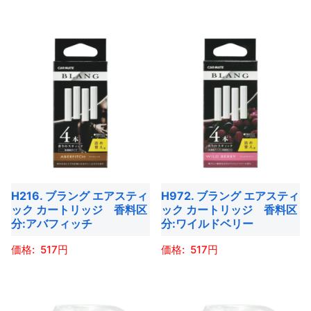
ペ
ョ
ョ
こ
こ
ペ
ー
ン
ン
の
の
ー
ジ
が
が
商
商
ジ
か
あ
あ
品
品
か
ら
り
り
に
に
ら
選
ま
ま
は
は
選
択
す。
す。
複
複
択
で
オ
オ
数
数
で
き
プ
プ
の
の
き
ま
シ
シ
バ
バ
ま
す
ョ
ョ
H216. ブラング エアスティ
H972. ブラング エアスティ
リ
リ
す
ック カートリッジ 香料区
ック カートリッジ 香料区
ン
ン
エ
エ
分:アバフィッチ
分:ワイルドベリー
は
は
ー
ー
商
商
517
517
シ
シ
品
品
ョ
ョ
こ
こ
ペ
ペ
ン
ン
の
の
ー
ー
が
が