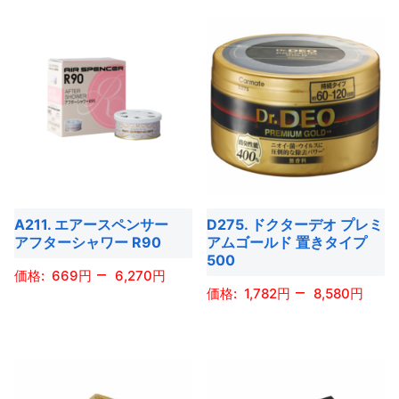
ン
の
の
ペ
ペ
ン
が
商
商
ー
ー
が
あ
品
品
ジ
ジ
あ
り
に
に
か
か
り
ま
は
は
ら
ら
ま
す。
複
複
選
選
す。
オ
数
数
択
択
オ
プ
の
の
で
で
プ
シ
バ
バ
き
き
シ
ョ
A211. エアースペンサー
D275. ドクターデオ プレミ
リ
リ
ま
ま
ョ
アフターシャワー R90
アムゴールド 置きタイプ
ン
エ
エ
す
す
500
ン
は
–
ー
ー
669
6,270
は
–
商
1,782
8,580
シ
シ
商
こ
品
ョ
ョ
こ
品
の
ペ
ン
ン
の
ペ
商
ー
が
が
商
ー
品
ジ
あ
あ