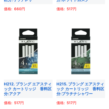
商
商
ー
シ
660
517
品
品
シ
ョ
ペ
ペ
ョ
ン
こ
こ
ー
ー
ン
が
の
の
ジ
ジ
が
あ
商
商
か
か
あ
り
品
品
ら
ら
り
ま
に
に
選
選
ま
す。
は
は
択
択
す。
オ
複
複
で
で
オ
プ
数
数
き
き
プ
シ
の
の
ま
ま
シ
ョ
バ
バ
す
す
ョ
H212. ブラング エアスティ
H215. ブラング エアスティ
ン
リ
リ
ック カートリッジ 香料区
ック カートリッジ 香料区
ン
は
エ
エ
分:アクア
分:プラチナシャワー
は
商
ー
ー
商
517
517
品
シ
シ
品