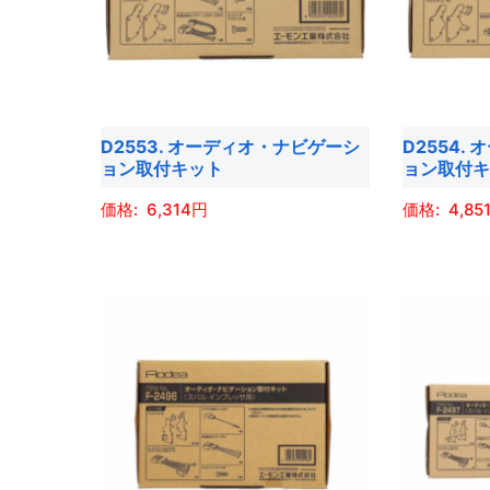
シ
シ
す
す
の
の
ョ
ョ
バ
バ
ン
ン
リ
リ
は
は
エ
エ
商
商
D2553. オーディオ・ナビゲーシ
D2554.
ー
ー
品
品
ョン取付キット
ョン取付
シ
シ
ペ
ペ
ョ
ョ
6,314
4,85
ー
ー
ン
ン
ジ
ジ
こ
こ
が
が
か
か
の
の
あ
あ
ら
ら
商
商
り
り
選
選
品
品
ま
ま
択
択
に
に
す。
す。
で
で
は
は
オ
オ
き
き
複
複
プ
プ
ま
ま
数
数
シ
シ
す
す
の
の