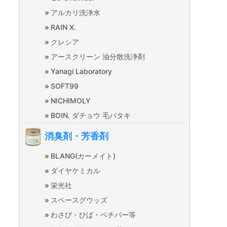
アルカリ洗浄水
RAIN X.
クレシア
アースクリーン 油分散洗浄剤
Yanagi Laboratory
SOFT99
NICHIMOLY
BOIN. ダチョウ 毛バタキ
消臭剤・芳香剤
BLANG(カーメイト)
ダイヤケミカル
栄光社
スペースグウッズ
わさび・ひば・ベチバー等