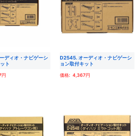
は
複
数
の
バ
リ
エ
 オーディオ・ナビゲーシ
D2545. オーディオ・ナビゲーシ
ー
キット
ョン取付キット
シ
ョ
7
4,367
ン
こ
が
の
あ
商
り
品
ま
に
す。
は
オ