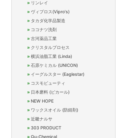
リンレイ
ヴィプロス(Vipro's)
タカダ化学品製造
ココナツ洗剤
古河薬品工業
クリスタルプロセス
横浜油脂工業 (Linda)
石原ケミカル (UNICON)
イーグルスター (Eaglestar)
コスモビューティ
日本磨料 (ピカール)
NEW HOPE
ワックスオイル (防錆剤)
近畿ナルサ
303 PRODUCT
Qu-Chemical