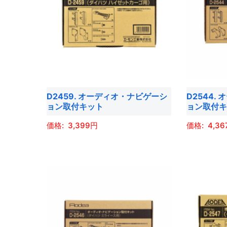
は
は
複
複
数
数
の
の
バ
バ
リ
リ
エ
エ
D2459. オーディオ・ナビゲーシ
D2544.
ー
ー
ョン取付キット
ョン取付
シ
シ
ョ
ョ
3,399
4,36
ン
ン
こ
こ
が
が
の
の
あ
あ
商
商
り
り
品
品
ま
ま
に
に
す。
す。
は
は
オ
オ