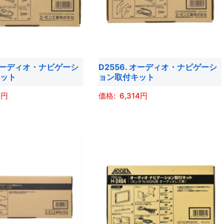
シ
す
の
ョ
バ
ン
リ
は
エ
商
 オーディオ・ナビゲーシ
D2556. オーディオ・ナビゲーシ
ー
品
キット
ョン取付キット
シ
ペ
ョ
1
6,314
ー
ン
ジ
こ
が
か
の
あ
ら
商
り
選
品
ま
択
に
す。
で
は
オ
き
複
プ
ま
数
シ
す
の