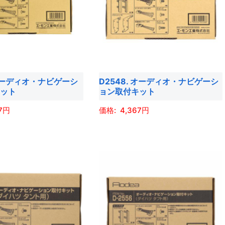
複
プ
数
シ
の
ョ
バ
ン
リ
は
エ
商
 オーディオ・ナビゲーシ
D2548. オーディオ・ナビゲーシ
ー
品
キット
ョン取付キット
シ
ペ
ョ
7
4,367
ー
ン
ジ
こ
が
か
の
あ
ら
商
り
選
品
ま
択
に
す。
で
は
オ
き
複
プ
ま
数