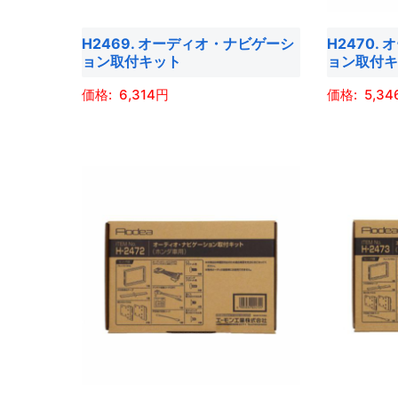
は
は
エ
エ
商
商
H2469. オーディオ・ナビゲーシ
H2470.
ー
ー
品
品
ョン取付キット
ョン取付
シ
シ
ペ
ペ
ョ
ョ
6,314
5,34
ー
ー
ン
ン
ジ
ジ
こ
こ
が
が
か
か
の
の
あ
あ
ら
ら
商
商
り
り
選
選
品
品
ま
ま
択
択
に
に
す。
す。
で
で
は
は
オ
オ
き
き
複
複
プ
プ
ま
ま
数
数
シ
シ
す
す
の
の
ョ
ョ
バ
バ
ン
ン
リ
リ
は
は
エ
エ