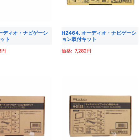
ョ
バ
ン
リ
は
エ
商
 オーディオ・ナビゲーシ
H2464. オーディオ・ナビゲーシ
ー
品
キット
ョン取付キット
シ
ペ
ョ
8
7,282
ー
ン
ジ
こ
が
か
の
あ
ら
商
り
選
品
ま
択
に
す。
で
は
オ
き
複
プ
ま
数
シ
す
の
ョ
バ