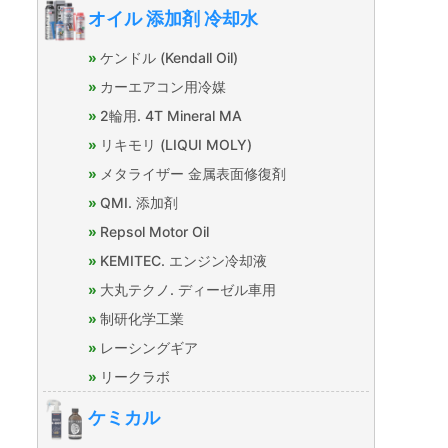
オイル 添加剤 冷却水
ケンドル (Kendall Oil)
カーエアコン用冷媒
2輪用. 4T Mineral MA
リキモリ (LIQUI MOLY)
メタライザー 金属表面修復剤
QMI. 添加剤
Repsol Motor Oil
KEMITEC. エンジン冷却液
大丸テクノ. ディーゼル車用
制研化学工業
レーシングギア
リークラボ
ケミカル