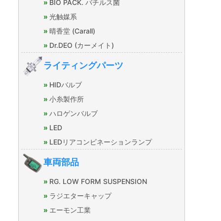
BIO PACK. バチルス菌
光触媒系
晴香堂 (Carall)
Dr.DEO (カーメイト)
ライティングパーツ
HIDバルブ
小糸製作所
ハロゲンバルブ
LED
LEDリアコンビネーションランプ
車両部品
RG. LOW FORM SUSPENSION
ラジエターキャップ
エーモン工業