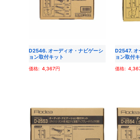
複
複
プ
プ
数
数
シ
シ
の
の
ョ
ョ
バ
バ
ン
ン
リ
リ
は
は
エ
エ
商
商
D2546. オーディオ・ナビゲーシ
D2547.
ー
ー
品
品
ョン取付キット
ョン取付
シ
シ
ペ
ペ
ョ
ョ
4,367
4,36
ー
ー
ン
ン
ジ
ジ
こ
こ
が
が
か
か
の
の
あ
あ
ら
ら
商
商
り
り
選
選
品
品
ま
ま
択
択
に
に
す。
す。
で
で
は
は
オ
オ
き
き
複
複
プ
プ
ま
ま
数
数