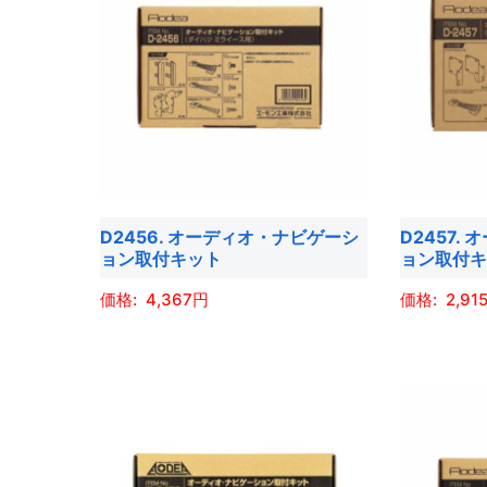
D2456. オーディオ・ナビゲーシ
D2457.
ョン取付キット
ョン取付
4,367
2,91
こ
こ
の
の
商
商
品
品
に
に