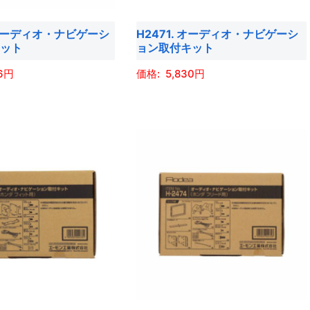
は
エ
商
 オーディオ・ナビゲーシ
H2471. オーディオ・ナビゲーシ
ー
品
キット
ョン取付キット
シ
ペ
ョ
6
5,830
ー
ン
ジ
こ
が
か
の
あ
ら
商
り
選
品
ま
択
に
す。
で
は
オ
き
複
プ
ま
数
シ
す
の
ョ
バ
ン
リ
は
エ