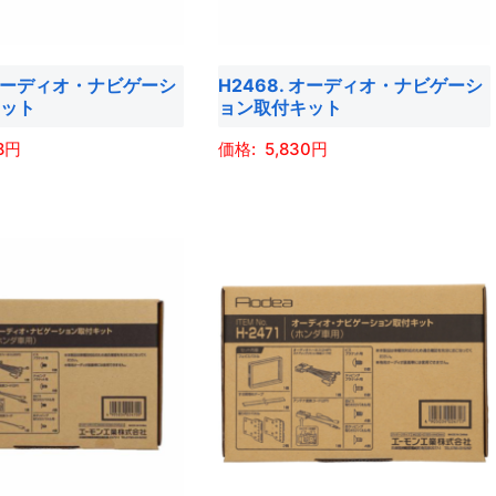
ン
リ
は
エ
商
. オーディオ・ナビゲーシ
H2468. オーディオ・ナビゲーシ
ー
品
キット
ョン取付キット
シ
ペ
ョ
8
5,830
ー
ン
ジ
こ
が
か
の
あ
ら
商
り
選
品
ま
択
に
す。
で
は
オ
き
複
プ
ま
数
シ
す
の
ョ
バ
ン
リ