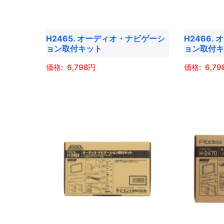
ン
ン
リ
リ
は
は
エ
エ
商
商
H2465. オーディオ・ナビゲーシ
H2466
ー
ー
品
品
ョン取付キット
ョン取付
シ
シ
ペ
ペ
ョ
ョ
6,798
6,79
ー
ー
ン
ン
ジ
ジ
こ
こ
が
が
か
か
の
の
あ
あ
ら
ら
商
商
り
り
選
選
品
品
ま
ま
択
択
に
に
す。
す。
で
で
は
は
オ
オ
き
き
複
複
プ
プ
ま
ま
数
数
シ
シ
す
す
の
の
ョ
ョ
バ
バ
ン
ン
リ
リ