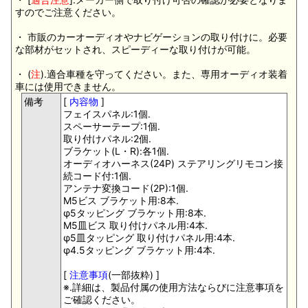
すのでご注意ください。
・ 市販のカーオーディオやナビゲーションの取り付けに。必要
な部材がセットされ、スピーディーな取り付けが可能。
・ (
注
).適合車種を守ってください。また、専用オーディオ装着
車には使用できません。
備考
[
内容物
]
フェイスパネル:1個.
スペーサーテープ:1個.
取り付けパネル:2個.
ブラケット(L・R):各1個.
オーディオハーネス(24P) ステアリングリモコン接
続コード付:1個.
アンテナ変換コード(2P):1個.
M5ビス ブラケット用:8本.
φ5タッピング ブラケット用:8本.
M5皿ビス 取り付けパネル用:4本.
φ5皿タッピング 取り付けパネル用:4本.
φ4.5タッピング ブラケット用:4本.
[
注意事項
(一部抜粋) ]
※.詳細は、製品付属の使用方法ならびに注意事項を
ご確認ください。