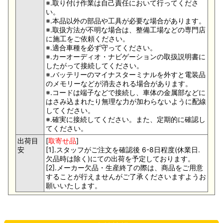
※.取り付け作業は自己責任において行ってくださ
い。
※.本品以外の部品や工具が必要な場合があります。
※.取扱方法が不明な場合は、整備工場などの専門店
に施工をご依頼ください。
※.適合車種を必ず守ってください。
※.カーオーディオ・ナビゲーションの取扱説明書に
したがって接続してください。
※.バッテリーのマイナスターミナルを外すと電装品
のメモリーなどが消去される場合があります。
※.コードは端子などで接続し、車体の金属部などに
はさみ込まれたり無理な力が加わらないように配線
してください。
※.確実に接続してください。また、定期的に確認し
てください。
出荷目
[
取寄せ品
]
安
[1].スタッフがご注文を確認後 6-8日程度(休業日.
欠品時は除く)にての出荷を予定しております。
[2].メーカー欠品・生産終了の際は、商品をご用意
することが行えませんがご了承くださいますようお
願いいたします。