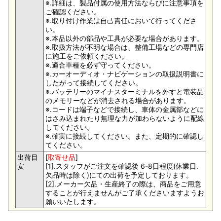
※.詳細は、製品付属の使用方法ならびに注意事項を
ご確認ください。
※.取り付け作業は自己責任において行ってくださ
い。
※.本品以外の部品や工具が必要な場合があります。
※.取扱方法が不明な場合は、整備工場などの専門店
に施工をご依頼ください。
※.適合車種を必ず守ってください。
※.カーオーディオ・ナビゲーションの取扱説明書に
したがって接続してください。
※.バッテリーのマイナスターミナルを外すと電装品
のメモリーなどが消去される場合があります。
※.コードは端子などで接続し、車体の金属部などに
はさみ込まれたり無理な力が加わらないように配線
してください。
※.確実に接続してください。また、定期的に確認し
てください。
出荷目
[
取寄せ品
]
安
[1].スタッフがご注文を確認後 6-8日程度(休業日.
欠品時は除く)にての出荷を予定しております。
[2].メーカー欠品・生産終了の際は、商品をご用意
することが行えませんがご了承くださいますようお
願いいたします。