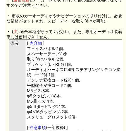
すのでご注意ください。
・ 市販のカーオーディオやナビゲーションの取り付けに。必要
な部材がセットされ、スピーディーな取り付けが可能。
・ (
注
).適合車種を守ってください。また、専用オーディオ装着
車には使用できません。
備考
[
内容物
]
フェイスパネル:1個.
スペーサーテープ:1巻.
取り付けパネル:2個.
ブラケット(L・R):各1個.
オーディオハーネス(24P) ステアリングリモコン接
続コード付:1個.
アンテナ変換コード(2P):1個.
平型端子変換コード:1個.
M5ビス:8本.
φ5タッピング:8本.
M5皿ビス:4本.
φ5皿タッピング:4本.
φ4×16タッピング:2本.
スクリューグロメット:2個.
[
注意事項
(一部抜粋) ]