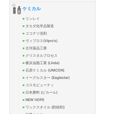
ケミカル
リンレイ
タカダ化学品製造
ココナツ洗剤
ヴィプロス(Vipro's)
古河薬品工業
クリスタルプロセス
横浜油脂工業 (Linda)
石原ケミカル (UNICON)
イーグルスター (Eaglestar)
コスモビューティ
日本磨料 (ピカール)
NEW HOPE
ワックスオイル (防錆剤)