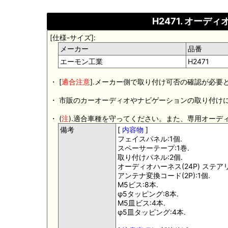
H2471. オー
[仕様-サイズ]:
メーカー
品番
エーモン工業
H2471
・ [
適合注意
].メーカー側で取り付け可否の確認が必要
・ 市販のカーオーディオやナビゲーションの取り付け
・ (
注
).適合車種を守ってください。また、専用オーデ
備考
[
内容物
]
フェイスパネル:1個.
スペーサーテープ:1巻.
取り付けパネル:2個.
オーディオハーネス(24P) ステア
アンテナ変換コード(2P):1個.
M5ビス:8本.
φ5タッピング:8本.
M5皿ビス:4本.
φ5皿タッピング:4本.