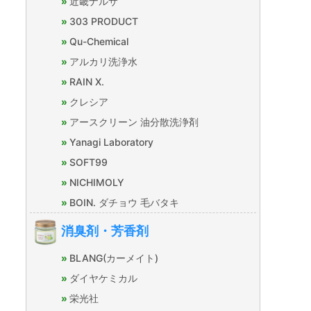
近畿ナルサ
303 PRODUCT
Qu-Chemical
アルカリ洗浄水
RAIN X.
クレシア
アースクリーン 油分散洗浄剤
Yanagi Laboratory
SOFT99
NICHIMOLY
BOIN. ダチョウ 毛バタキ
消臭剤・芳香剤
BLANG(カーメイト)
ダイヤケミカル
栄光社