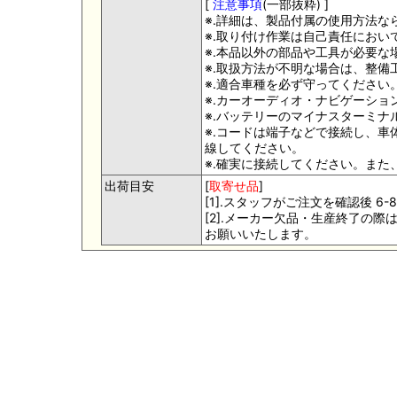
[
注意事項
(一部抜粋) ]
※.詳細は、製品付属の使用方法な
※.取り付け作業は自己責任におい
※.本品以外の部品や工具が必要な
※.取扱方法が不明な場合は、整
※.適合車種を必ず守ってください
※.カーオーディオ・ナビゲーシ
※.バッテリーのマイナスターミ
※.コードは端子などで接続し、
線してください。
※.確実に接続してください。また
出荷目安
[
取寄せ品
]
[1].スタッフがご注文を確認後 
[2].メーカー欠品・生産終了の
お願いいたします。