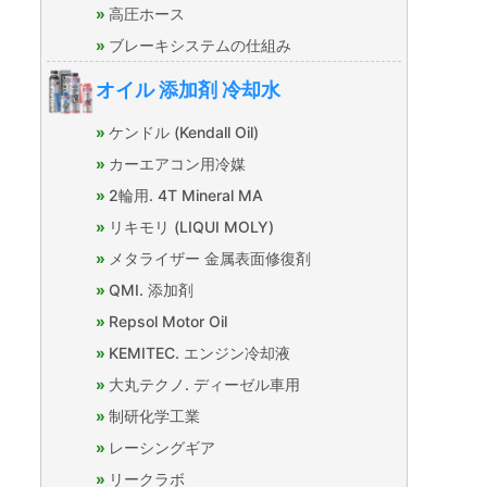
高圧ホース
ブレーキシステムの仕組み
オイル 添加剤 冷却水
ケンドル (Kendall Oil)
カーエアコン用冷媒
2輪用. 4T Mineral MA
リキモリ (LIQUI MOLY)
メタライザー 金属表面修復剤
QMI. 添加剤
Repsol Motor Oil
KEMITEC. エンジン冷却液
大丸テクノ. ディーゼル車用
制研化学工業
レーシングギア
リークラボ