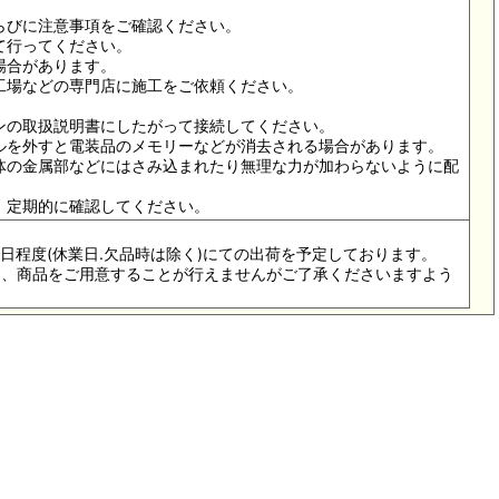
らびに注意事項をご確認ください。
て行ってください。
場合があります。
備工場などの専門店に施工をご依頼ください。
。
ョンの取扱説明書にしたがって接続してください。
ナルを外すと電装品のメモリーなどが消去される場合があります。
車体の金属部などにはさみ込まれたり無理な力が加わらないように配
、定期的に確認してください。
6-8日程度(休業日.欠品時は除く)にての出荷を予定しております。
際は、商品をご用意することが行えませんがご了承くださいますよう