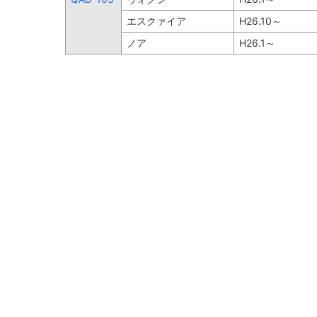
エスクァイア
H26.10～
ノア
H26.1～