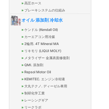
高圧ホース
ブレーキシステムの仕組み
オイル 添加剤 冷却水
ケンドル (Kendall Oil)
カーエアコン用冷媒
2輪用. 4T Mineral MA
リキモリ (LIQUI MOLY)
メタライザー 金属表面修復剤
QMI. 添加剤
Repsol Motor Oil
KEMITEC. エンジン冷却液
大丸テクノ. ディーゼル車用
制研化学工業
レーシングギア
リークラボ