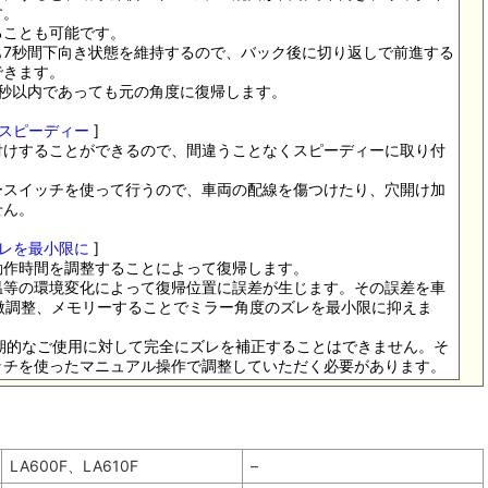
す。
ることも可能です。
も7秒間下向き状態を維持するので、バック後に切り返しで前進する
できます。
7秒以内であっても元の角度に復帰します。
スピーディー
]
付けすることができるので、間違うことなくスピーディーに取り付
ースイッチを使って行うので、車両の配線を傷つけたり、穴開け加
せん。
レを最小限に
]
動作時間を調整することによって復帰します。
温等の環境変化によって復帰位置に誤差が生じます。その誤差を車
で微調整、メモリーすることでミラー角度のズレを最小限に抑えま
 長期的なご使用に対して完全にズレを補正することはできません。そ
ッチを使ったマニュアル操作で調整していただく必要があります。
LA600F、LA610F
–