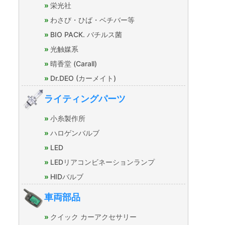
栄光社
わさび・ひば・ベチバー等
BIO PACK. バチルス菌
光触媒系
晴香堂 (Carall)
Dr.DEO (カーメイト)
ライティングパーツ
小糸製作所
ハロゲンバルブ
LED
LEDリアコンビネーションランプ
HIDバルブ
車両部品
クイック カーアクセサリー