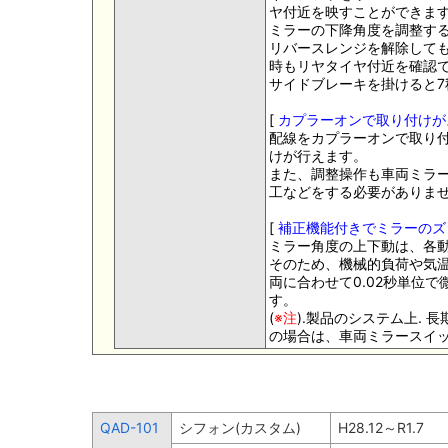
ヤ付近を映すことができま
ミラーの下降角度を調整す
リバースレンジを解除して
時もリヤタイヤ付近を確認
サイドブレーキを掛けると
[
カプラーオンで取り付けが
配線をカプラーオンで取り
けが行えます。
また、調整操作も車両ミラ
工などをする必要がありま
[
補正機能付きでミラーのズ
ミラー角度の上下動は、各
そのため、機械的負荷や気
両に合わせて0.02秒単位
す。
(
※注
).製品のシステム上.
の場合は、車両ミラースイ
QAD-101
シフォン(カスタム)
H28.12～R1.7