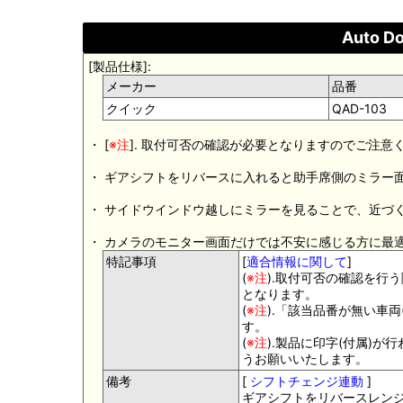
Auto D
[製品仕様]:
メーカー
品番
クイック
QAD-103
・ [
※注
]. 取付可否の確認が必要となりますのでご注意
・ ギアシフトをリバースに入れると助手席側のミラー
・ サイドウインドウ越しにミラーを見ることで、近づ
・ カメラのモニター画面だけでは不安に感じる方に最
特記事項
[
適合情報に関して
]
(
※注
).取付可否の確認を行
となります。
(
※注
).「該当品番が無い車
す。
(
※注
).製品に印字(付属)
うお願いいたします。
備考
[
シフトチェンジ連動
]
ギアシフトをリバースレン