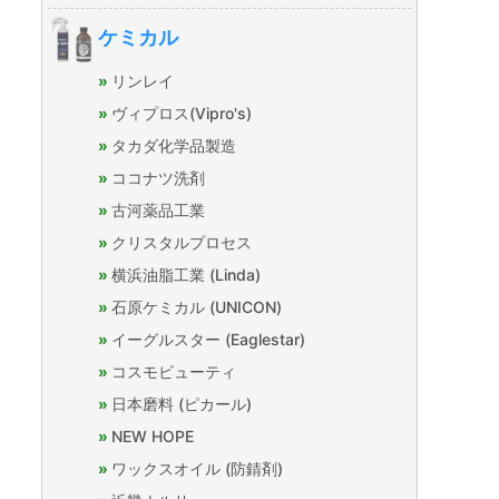
ケミカル
リンレイ
ヴィプロス(Vipro's)
タカダ化学品製造
ココナツ洗剤
古河薬品工業
クリスタルプロセス
横浜油脂工業 (Linda)
石原ケミカル (UNICON)
イーグルスター (Eaglestar)
コスモビューティ
日本磨料 (ピカール)
NEW HOPE
ワックスオイル (防錆剤)