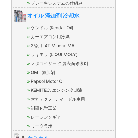
ブレーキシステムの仕組み
オイル 添加剤 冷却水
ケンドル (Kendall Oil)
カーエアコン用冷媒
2輪用. 4T Mineral MA
リキモリ (LIQUI MOLY)
メタライザー 金属表面修復剤
QMI. 添加剤
Repsol Motor Oil
KEMITEC. エンジン冷却液
大丸テクノ. ディーゼル車用
制研化学工業
レーシングギア
リークラボ