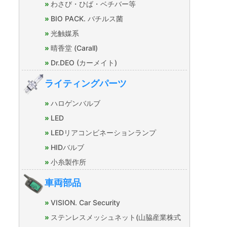
わさび・ひば・ベチバー等
BIO PACK. バチルス菌
光触媒系
晴香堂 (Carall)
Dr.DEO (カーメイト)
ライティングパーツ
ハロゲンバルブ
LED
LEDリアコンビネーションランプ
HIDバルブ
小糸製作所
車両部品
VISION. Car Security
ステンレスメッシュネット(山脇産業株式