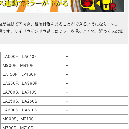
面が自動で下向き、後輪付近を見ることができるようになります。
適です。サイドウインドウ越しにミラーを見ることで、近づく人の気
LA600F、LA610F
–
M900F、M910F
–
LA150F、LA160F
–
LA350F、LA360F
–
LA700S、LA710S
–
LA250S、LA260S
–
LA600S、LA610S
–
M900S、M910S
–
M700S、M710S
–