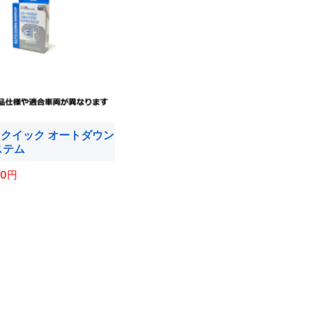
は
複
数
の
バ
リ
エ
5. クイック オートダウン
ー
ステム
シ
ョ
00
ン
が
あ
り
ま
す。
オ