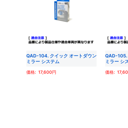
は
は
複
複
数
数
の
の
バ
バ
リ
リ
エ
エ
QAD-104. クイック オートダウン
QAD-10
ー
ー
ミラー システム
ミラー シ
シ
シ
ョ
ョ
17,600
17,6
ン
ン
こ
こ
が
が
の
の
あ
あ
商
商
り
り
品
品
ま
ま
に
に
す。
す。
は
は
オ
オ