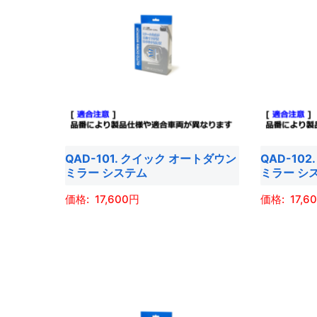
QAD-101. クイック オートダウン
QAD-10
ミラー システム
ミラー シ
17,600
17,6
こ
こ
の
の
商
商
品
品
に
に