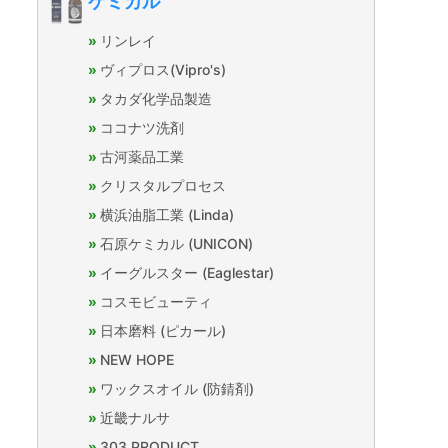
ケミカル
リンレイ
ヴィプロス(Vipro's)
タカダ化学品製造
ココナツ洗剤
古河薬品工業
クリスタルプロセス
横浜油脂工業 (Linda)
石原ケミカル (UNICON)
イーグルスター (Eaglestar)
コスモビューティ
日本磨料 (ピカール)
NEW HOPE
ワックスオイル (防錆剤)
近畿ナルサ
303 PRODUCT