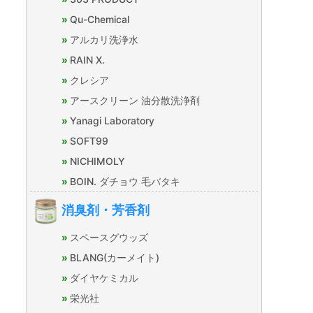
Qu-Chemical
アルカリ洗浄水
RAIN X.
クレシア
アースクリーン 油分散洗浄剤
Yanagi Laboratory
SOFT99
NICHIMOLY
BOIN. ダチョウ 毛バタキ
消臭剤・芳香剤
スペースグウッズ
BLANG(カーメイト)
ダイヤケミカル
栄光社