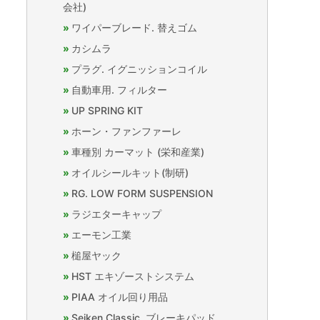
会社)
ワイパーブレード. 替えゴム
カシムラ
プラグ. イグニッションコイル
自動車用. フィルター
UP SPRING KIT
ホーン・ファンファーレ
車種別 カーマット (栄和産業)
オイルシールキット(制研)
RG. LOW FORM SUSPENSION
ラジエターキャップ
エーモン工業
槌屋ヤック
HST エキゾーストシステム
PIAA オイル回り用品
Seiken Classic. ブレーキパッド