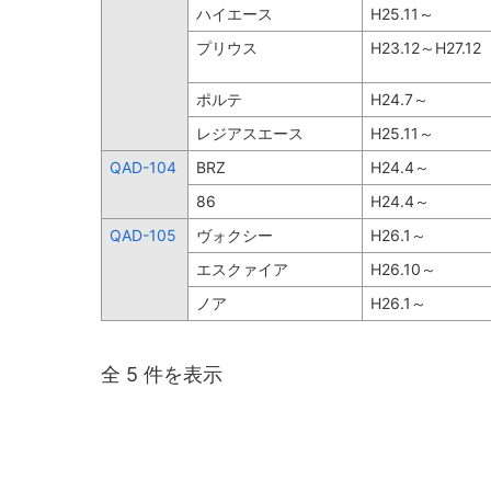
ハイエース
H25.11～
プリウス
H23.12～H27.12
ポルテ
H24.7～
レジアスエース
H25.11～
QAD-104
BRZ
H24.4～
86
H24.4～
QAD-105
ヴォクシー
H26.1～
エスクァイア
H26.10～
ノア
H26.1～
全 5 件を表示