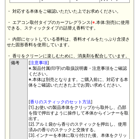
・ 対応する本体をご確認いただいた上でお求めください。
・ エアコン取付タイプのカーフレグランス(
※
.本体:別売)に使用
できる、スティックタイプの詰替え香料です。
・ 内部にセットしている香料は、香料オイルをたっぷり含浸さ
せた固形香料を使用しています。
・ 香りをクリーンに楽しむために、消臭剤を配合しています。
備考
[
注意事項
]
※.製品付属(印字)の取扱説明書・注意事項をご確認
ください。
※.本体は別売となります。ご購入前に、対応する本
体をご確認いただきた上でお買い求めください。
[
香りのスティックのセット方法
]
[1].お使いの製品本体をクリップから取外し、凸部
を指で押出すように操作して本体からインナーを取
出す。
[2].アルミ袋から香りのスティックを押出し、使用
済みの香りのステックと交換する。
[3].インナーを本体に取り付けた後、本体をクリッ