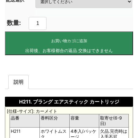
お買い物カゴに追加
説明
H211. ブラング エアスティック カートリッジ
[仕様-サイズ]: カーメイト
品番
香料区分
容量
取寄せ(6-9
日)
H211
ホワイトムス
4本入/パッケ
欠品.完売時は
ク
ージ
入手不可