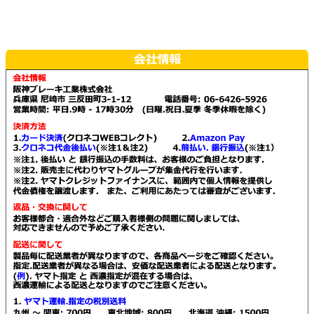
ら
ら
ま
ま
は
は
選
選
す。
す。
複
複
択
択
オ
オ
数
数
で
で
プ
プ
の
の
き
き
シ
シ
バ
バ
ま
ま
ョ
ョ
リ
リ
す
す
ン
ン
エ
エ
は
は
ー
ー
商
商
シ
シ
品
品
ョ
ョ
ペ
ペ
ン
ン
ー
ー
が
が
ジ
ジ
あ
あ
か
か
り
り
ら
ら
ま
ま
選
選
す。
す。
択
択