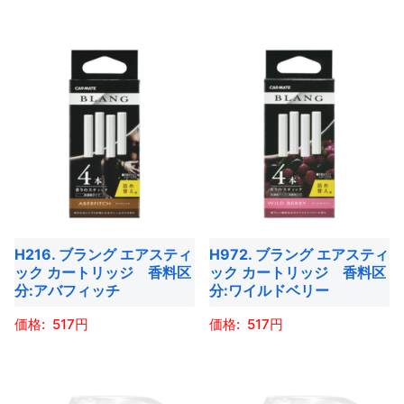
ペ
ョ
ョ
こ
こ
ペ
ー
ン
ン
の
の
ー
ジ
が
が
商
商
ジ
か
あ
あ
品
品
か
ら
り
り
に
に
ら
選
ま
ま
は
は
選
択
す。
す。
複
複
択
で
オ
オ
数
数
で
き
プ
プ
の
の
き
ま
シ
シ
バ
バ
ま
す
ョ
ョ
H216. ブラング エアスティ
H972. ブラング エアスティ
リ
リ
す
ック カートリッジ 香料区
ック カートリッジ 香料区
ン
ン
エ
エ
分:アバフィッチ
分:ワイルドベリー
は
は
ー
ー
商
商
517
517
シ
シ
品
品
ョ
ョ
こ
こ
ペ
ペ
ン
ン
の
の
ー
ー
が
が