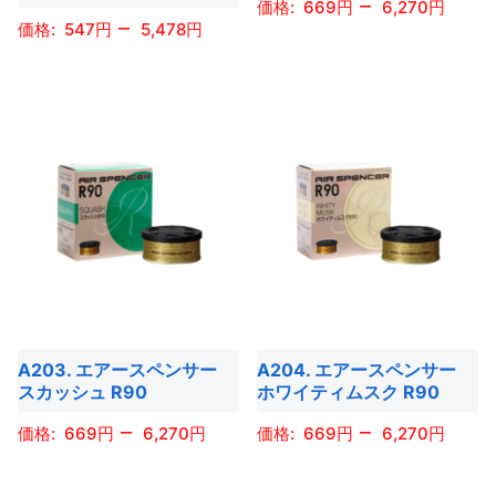
–
ー
ー
669
6,270
–
商
商
547
5,478
シ
シ
こ
品
品
ョ
ョ
こ
の
ペ
ペ
ン
ン
の
商
ー
ー
が
が
商
品
ジ
ジ
あ
あ
品
に
か
か
り
り
に
は
ら
ら
ま
ま
は
複
選
選
す。
す。
複
数
択
択
オ
オ
数
の
で
で
プ
プ
の
バ
き
き
シ
シ
バ
リ
ま
ま
ョ
ョ
A203. エアースペンサー
A204. エアースペンサー
リ
エ
す
す
スカッシュ R90
ホワイティムスク R90
ン
ン
エ
ー
は
は
–
–
ー
669
6,270
669
6,270
シ
商
商
シ
ョ
こ
こ
品
品
ョ