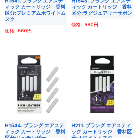
H1541. ブラング エアステ
H1543. ブラング エアステ
リ
リ
す
す
ィック カートリッジ 香料
ィック カートリッジ 香料
ン
ン
エ
エ
区分:プレミアムホワイトム
区分:ラグジュアリーサボン
は
は
ー
ー
スク
商
商
660
シ
シ
660
品
品
ョ
ョ
こ
ペ
ペ
ン
ン
こ
の
ー
ー
が
が
の
商
ジ
ジ
あ
あ
商
品
か
か
り
り
品
に
ら
ら
ま
ま
に
は
選
選
す。
す。
は
複
択
択
オ
オ
複
数
で
で
プ
プ
数
の
き
き
シ
シ
の
バ
ま
ま
ョ
ョ
バ
リ
す
す
H1544. ブラング エアステ
H211. ブラング エアスティ
ン
ン
リ
エ
ィック カートリッジ 香料
ック カートリッジ 香料区
は
は
エ
ー
区分:リッチレザー
分:ホワイトムスク