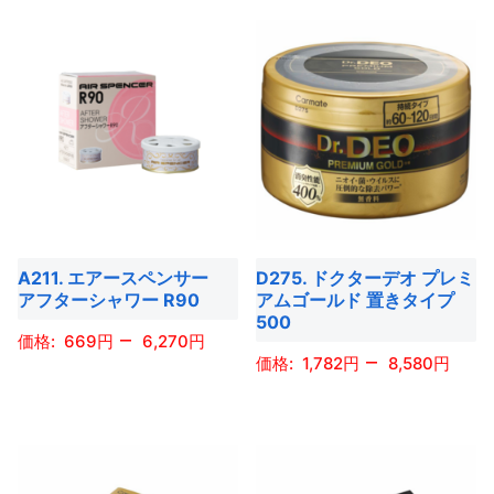
ン
の
の
ペ
ペ
ン
が
商
商
ー
ー
が
あ
品
品
ジ
ジ
あ
り
に
に
か
か
り
ま
は
は
ら
ら
ま
す。
複
複
選
選
す。
オ
数
数
択
択
オ
プ
の
の
で
で
プ
シ
バ
バ
き
き
シ
ョ
A211. エアースペンサー
D275. ドクターデオ プレミ
リ
リ
ま
ま
ョ
アフターシャワー R90
アムゴールド 置きタイプ
ン
エ
エ
す
す
500
ン
は
–
ー
ー
669
6,270
は
–
商
1,782
8,580
シ
シ
商
こ
品
ョ
ョ
こ
品
の
ペ
ン
ン
の
ペ
商
ー
が
が
商
ー
品
ジ
あ
あ