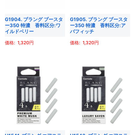
き
プ
プ
の
の
き
ま
シ
シ
バ
バ
ま
す
ョ
ョ
G1904. ブラング ブースタ
G1905. ブラング ブースタ
リ
リ
す
ー350 特濃 香料区分:ワ
ー350 特濃 香料区分:ア
ン
ン
エ
エ
イルドベリー
バフィッチ
は
は
ー
ー
商
商
1,320
1,320
シ
シ
品
品
ョ
ョ
こ
こ
ペ
ペ
ン
ン
の
の
ー
ー
が
が
商
商
ジ
ジ
あ
あ
品
品
か
か
り
り
に
に
ら
ら
ま
ま
は
は
選
選
す。
す。
複
複
択
択
オ
オ
数
数
で
で
プ
プ
の
の
き
き
シ
シ
バ
バ
ま
ま
ョ
ョ