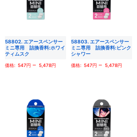
は
は
複
複
数
数
の
の
バ
バ
58802. エアースペンサー
58803. エアースペンサー
リ
リ
ミニ専用 詰換香料:ホワイ
ミニ専用 詰換香料:ピンク
エ
エ
ティムスク
シャワー
ー
ー
–
–
547
5,478
547
5,478
シ
シ
ョ
ョ
こ
こ
ン
ン
の
の
が
が
商
商
あ
あ
品
品
り
り
に
に
ま
ま
は
は
す。
す。
複
複
オ
オ
数
数