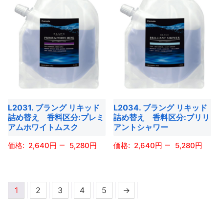
商
商
ジ
ジ
あ
あ
品
品
か
か
り
り
に
に
ら
ら
ま
ま
は
は
選
選
す。
す。
複
複
択
択
オ
オ
数
数
で
で
プ
プ
の
の
き
き
シ
シ
バ
バ
ま
ま
ョ
ョ
L2031. ブラング リキッド
L2034. ブラング リキッド
リ
リ
す
す
詰め替え 香料区分:プレミ
詰め替え 香料区分:ブリリ
ン
ン
エ
エ
アムホワイトムスク
アントシャワー
は
は
ー
ー
–
–
商
商
2,640
5,280
2,640
5,280
シ
シ
品
品
ョ
ョ
こ
こ
ペ
ペ
ン
ン
の
の
ー
ー
が
が
1
2
3
4
5
→
商
商
ジ
ジ
あ
あ
品
品
か
か
り
り
に
に