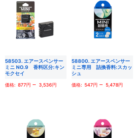
58503. エアースペンサー
58800. エアースペンサー
ミニ NO.9 香料区分:キン
ミニ専用 詰換香料:スカッ
モクセイ
シュ
–
–
877
3,536
547
5,478
こ
こ
の
の
商
商
品
品
に
に