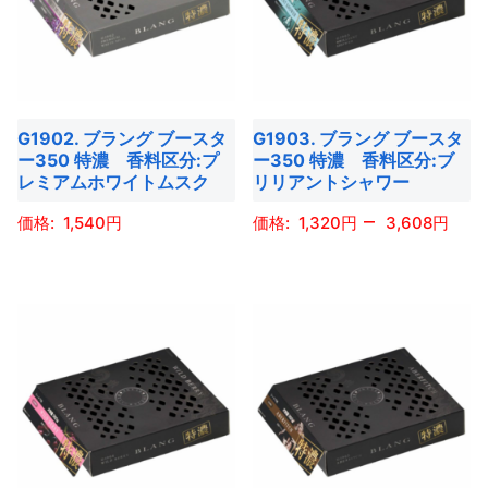
選
選
す。
オ
複
複
択
択
オ
プ
数
数
で
で
プ
シ
の
の
き
き
シ
ョ
バ
バ
ま
ま
ョ
G1902. ブラング ブースタ
G1903. ブラング ブースタ
ン
リ
リ
す
す
ー350 特濃 香料区分:プ
ー350 特濃 香料区分:ブ
ン
は
エ
エ
レミアムホワイトムスク
リリアントシャワー
は
商
ー
ー
–
商
1,540
1,320
3,608
品
シ
シ
品
ペ
ョ
ョ
こ
こ
ペ
ー
ン
ン
の
の
ー
ジ
が
が
商
商
ジ
か
あ
あ
品
品
か
ら
り
り
に
に
ら
選
ま
ま
は
は
選
択
す。
す。
複
複
択
で
オ
オ
数
数
で