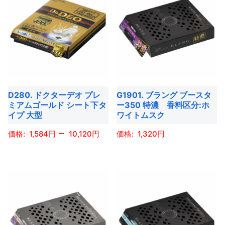
品
ジ
に
か
り
り
に
か
は
ら
ま
ま
は
ら
複
選
す。
す。
複
選
数
択
オ
オ
数
択
の
で
プ
プ
の
で
バ
き
シ
シ
バ
き
リ
ま
ョ
ョ
D280. ドクターデオ プレ
G1901. ブラング ブースタ
リ
ま
エ
す
ミアムゴールド シート下タ
ー350 特濃 香料区分:ホ
ン
ン
エ
す
ー
イプ 大型
ワイトムスク
は
は
ー
シ
–
商
商
1,584
10,120
1,320
シ
ョ
品
品
ョ
ン
こ
こ
ペ
ペ
ン
が
の
の
ー
ー
が
あ
商
商
ジ
ジ
あ
り
品
品
か
か
り
ま
に
に
ら
ら
ま
す。
は
は