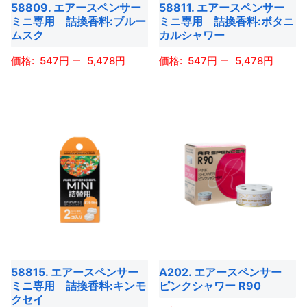
ョ
ョ
58809. エアースペンサー
58811. エアースペンサー
リ
リ
す
す
ミニ専用 詰換香料:ブルー
ミニ専用 詰換香料:ボタニ
ン
ン
エ
エ
ムスク
カルシャワー
は
は
ー
ー
–
–
商
商
547
5,478
547
5,478
シ
シ
品
品
ョ
ョ
こ
こ
ペ
ペ
ン
ン
の
の
ー
ー
が
が
商
商
ジ
ジ
あ
あ
品
品
か
か
り
り
に
に
ら
ら
ま
ま
は
は
選
選
す。
す。
複
複
択
択
オ
オ
数
数
で
で
プ
プ
の
の
き
き
シ
シ
バ
バ
ま
ま
ョ
ョ
58815. エアースペンサー
A202. エアースペンサー
リ
リ
す
す
ミニ専用 詰換香料:キンモ
ピンクシャワー R90
ン
ン
エ
エ
クセイ
は
は