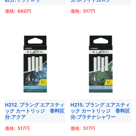
商
商
ー
シ
660
517
品
品
シ
ョ
ペ
ペ
ョ
ン
こ
こ
ー
ー
ン
が
の
の
ジ
ジ
が
あ
商
商
か
か
あ
り
品
品
ら
ら
り
ま
に
に
選
選
ま
す。
は
は
択
択
す。
オ
複
複
で
で
オ
プ
数
数
き
き
プ
シ
の
の
ま
ま
シ
ョ
バ
バ
す
す
ョ
H212. ブラング エアスティ
H215. ブラング エアスティ
ン
リ
リ
ック カートリッジ 香料区
ック カートリッジ 香料区
ン
は
エ
エ
分:アクア
分:プラチナシャワー
は
商
ー
ー
商
517
517
品
シ
シ
品