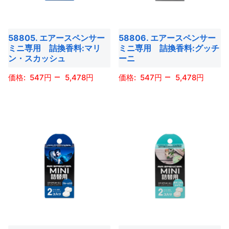
プ
プ
の
の
シ
シ
バ
バ
ョ
ョ
58805. エアースペンサー
58806. エアースペンサー
リ
リ
ミニ専用 詰換香料:マリ
ミニ専用 詰換香料:グッチ
ン
ン
エ
エ
ン・スカッシュ
ーニ
は
は
ー
ー
–
–
商
商
547
5,478
547
5,478
シ
シ
品
品
ョ
ョ
こ
こ
ペ
ペ
ン
ン
の
の
ー
ー
が
が
商
商
ジ
ジ
あ
あ
品
品
か
か
り
り
に
に
ら
ら
ま
ま
は
は
選
選
す。
す。
複
複
択
択
オ
オ
数
数
で
で
プ
プ
の
の
き
き
シ
シ
バ
バ
ま
ま