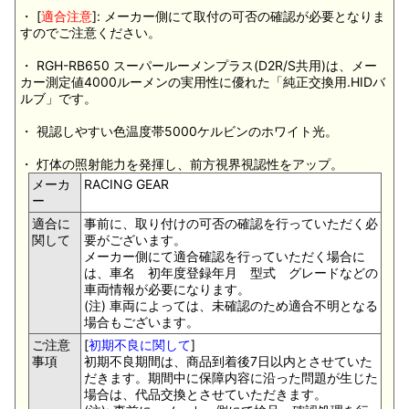
・ [
適合注意
]: メーカー側にて取付の可否の確認が必要となりま
すのでご注意ください。
・ RGH-RB650 スーパールーメンプラス(D2R/S共用)は、メー
カー測定値4000ルーメンの実用性に優れた「純正交換用.HIDバ
ルブ」です。
・ 視認しやすい色温度帯5000ケルビンのホワイト光。
・ 灯体の照射能力を発揮し、前方視界視認性をアップ。
メーカ
RACING GEAR
ー
適合に
事前に、取り付けの可否の確認を行っていただく必
関して
要がございます。
メーカー側にて適合確認を行っていただく場合に
は、車名 初年度登録年月 型式 グレードなどの
車両情報が必要になります。
(注) 車両によっては、未確認のため適合不明となる
場合もございます。
ご注意
[
初期不良に関して
]
事項
初期不良期間は、商品到着後7日以内とさせていた
だきます。期間中に保障内容に沿った問題が生じた
場合は、代品交換とさせていただきます。