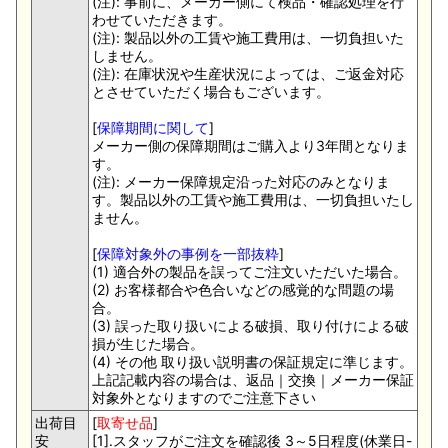
(注): 事前に、メーカー側にて検品・確認処理を行
わせていただきます。
(注): 製品以外の工賃や施工費用は、一切負担いた
しません。
(注): 在庫状況や生産状況によっては、ご返金対応
とさせていただく場合もございます。
[
保障期間に関して
]
メーカー側の保障期間はご購入より3年間となりま
す。
(注): メーカー保障規定沿った対応のみとなりま
す。製品以外の工賃や施工費用は、一切負担いたし
ません。
[
保障対象外の事例を一部抜粋
]
(1) 適合外の製品を誤ってご注文いただいた場合。
(2) お客様都合や色合いなどの感覚的な問題の場
合。
(3) 誤った取り扱いによる破損、取り付けによる破
損が生じた場合。
(4) その他 取り扱い説明書の保証規定に準じます。
上記記載内容の場合は、返品｜交換｜メーカー保証
対象外となりますのでご注意下さい
出荷目
[
取寄せ品
]
安
[1].スタッフがご注文を確認後 3～5日程度(休業日-