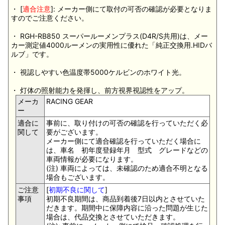
・ [
適合注意
]: メーカー側にて取付の可否の確認が必要となりま
すのでご注意ください。
・ RGH-RB850 スーパールーメンプラス(D4R/S共用)は、メー
カー測定値4000ルーメンの実用性に優れた「純正交換用.HIDバ
ルブ」です。
・ 視認しやすい色温度帯5000ケルビンのホワイト光。
・ 灯体の照射能力を発揮し、前方視界視認性をアップ。
メーカ
RACING GEAR
ー
適合に
事前に、取り付けの可否の確認を行っていただく必
関して
要がございます。
メーカー側にて適合確認を行っていただく場合に
は、車名 初年度登録年月 型式 グレードなどの
車両情報が必要になります。
(注) 車両によっては、未確認のため適合不明となる
場合もございます。
ご注意
[
初期不良に関して
]
事項
初期不良期間は、商品到着後7日以内とさせていた
だきます。期間中に保障内容に沿った問題が生じた
場合は、代品交換とさせていただきます。