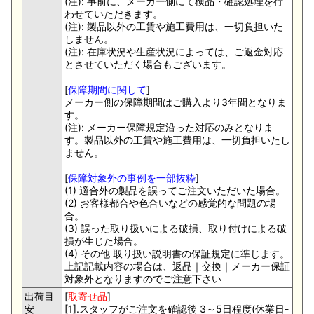
(注): 事前に、メーカー側にて検品・確認処理を行
わせていただきます。
(注): 製品以外の工賃や施工費用は、一切負担いた
しません。
(注): 在庫状況や生産状況によっては、ご返金対応
とさせていただく場合もございます。
[
保障期間に関して
]
メーカー側の保障期間はご購入より3年間となりま
す。
(注): メーカー保障規定沿った対応のみとなりま
す。製品以外の工賃や施工費用は、一切負担いたし
ません。
[
保障対象外の事例を一部抜粋
]
(1) 適合外の製品を誤ってご注文いただいた場合。
(2) お客様都合や色合いなどの感覚的な問題の場
合。
(3) 誤った取り扱いによる破損、取り付けによる破
損が生じた場合。
(4) その他 取り扱い説明書の保証規定に準じます。
上記記載内容の場合は、返品｜交換｜メーカー保証
対象外となりますのでご注意下さい
出荷目
[
取寄せ品
]
安
[1].スタッフがご注文を確認後 3～5日程度(休業日-