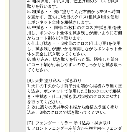
4. 粗拭き用、中拭き用、仕上げ用のクロスで拭き
取りを行います。
5. 粗拭き・・ 先に塗りこんだ右側から左側へ時間
を置かず、直ちに1枚目のクロス(粗拭き用)を使用
しボンネット全体を粗拭きします。
6. 中拭き・・ 同様に2枚目のクロス(中拭き用)を使
用し、ボンネット全体を拭き残しが無いように右側
からコート剤を拭き取ります。
7. 仕上げ拭き・・ 3枚目のクロス(仕上げ用)を使用
し、拭き残しが無いかを確認しながらボンネット全
体を完全に拭き取ってください。
8. 塗り込み、拭き取りを行った際、隣接した部分
にコート剤が付着しやすいのでしっかりと拭き取っ
てください。
[B]. 天井 塗り込み・拭き取り
1. 天井の中央から手前半分を端から縦横ムラ無く塗
り込み、ボンネットで使用した3枚のクロスで粗拭
き・中拭き・仕上げ拭き(以後3枚のクロスに省力)
を行ってください。
2. 次に残りの天井半分も端から縦横ムラ無く塗り
込み、3枚のクロスで拭き取ってください。
[C]. フェンダー・ミラー 塗り込み・拭き取り
1. フロントフェンダー左前方から横方向へフェンダ