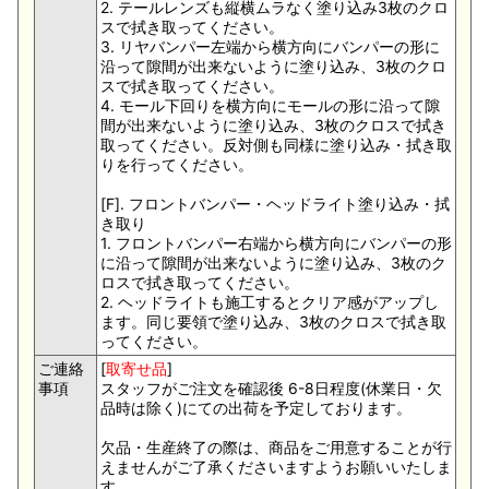
2. テールレンズも縦横ムラなく塗り込み3枚のクロ
スで拭き取ってください。
3. リヤバンパー左端から横方向にバンパーの形に
沿って隙間が出来ないように塗り込み、3枚のクロ
スで拭き取ってください。
4. モール下回りを横方向にモールの形に沿って隙
間が出来ないように塗り込み、3枚のクロスで拭き
取ってください。反対側も同様に塗り込み・拭き取
りを行ってください。
[F]. フロントバンパー・ヘッドライト塗り込み・拭
き取り
1. フロントバンパー右端から横方向にバンパーの形
に沿って隙間が出来ないように塗り込み、3枚のク
ロスで拭き取ってください。
2. ヘッドライトも施工するとクリア感がアップし
ます。同じ要領で塗り込み、3枚のクロスで拭き取
ってください。
ご連絡
[
取寄せ品
]
事項
スタッフがご注文を確認後 6-8日程度(休業日・欠
品時は除く)にての出荷を予定しております。
欠品・生産終了の際は、商品をご用意することが行
えませんがご了承くださいますようお願いいたしま
す。