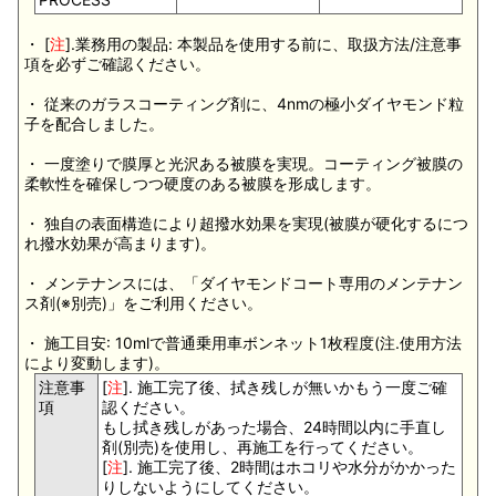
・ [
注
].業務用の製品: 本製品を使用する前に、取扱方法/注意事
項を必ずご確認ください。
・ 従来のガラスコーティング剤に、4nmの極小ダイヤモンド粒
子を配合しました。
・ 一度塗りで膜厚と光沢ある被膜を実現。コーティング被膜の
柔軟性を確保しつつ硬度のある被膜を形成します。
・ 独自の表面構造により超撥水効果を実現(被膜が硬化するにつ
れ撥水効果が高まります)。
・ メンテナンスには、「ダイヤモンドコート専用のメンテナン
ス剤(※別売)」をご利用ください。
・ 施工目安: 10mlで普通乗用車ボンネット1枚程度(注.使用方法
により変動します)。
注意事
[
注
]. 施工完了後、拭き残しが無いかもう一度ご確
項
認ください。
もし拭き残しがあった場合、24時間以内に手直し
剤(別売)を使用し、再施工を行ってください。
[
注
]. 施工完了後、2時間はホコリや水分がかかった
りしないようにしてください。