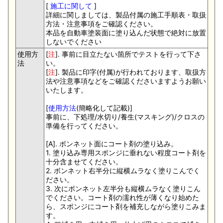
[
施工に関して
]
詳細に関しましては、製品付属の施工手順表・取扱
方法・注意事項をご確認ください。
本品を自動車塗装面に塗り込んだ状態で絶対に放置
しないでください
使用方
[
注
]. 事前に目立たない箇所でテストを行って下さ
法
い。
[
注
]. 製品に印字(付属)が行われております、取扱方
法や注意事項などをご確認くださいますようお願い
いたします。
[
使用方法
(簡略化して記載)]
事前に、下処理/水切り/養生(マスキング)/クロスの
準備を行ってください。
[A]. ボンネット面にコート剤の塗り込み。
1. 塗り込み専用スポンジに垂れない程度コート剤を
十分含ませてください。
2. ボンネット右半分に縦横ムラなく塗りこんでく
ださい。
3. 次にボンネット左半分も縦横ムラなく塗りこん
でください。コート剤の濡れ性が薄くなり始めた
ら、スポンジにコート剤を補充しながら塗りこみま
す。