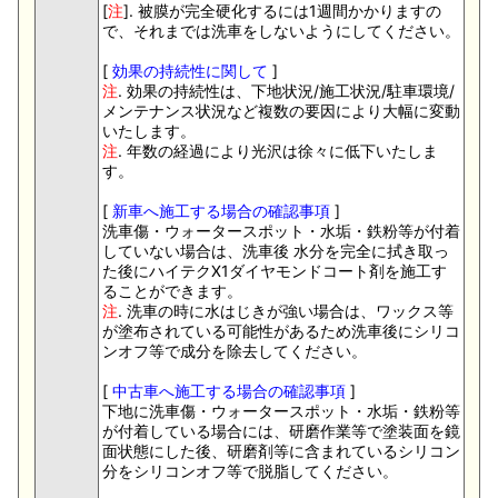
[
注
]. 被膜が完全硬化するには1週間かかりますの
で、それまでは洗車をしないようにしてください。
[
効果の持続性に関して
]
注
. 効果の持続性は、下地状況/施工状況/駐車環境/
メンテナンス状況など複数の要因により大幅に変動
いたします。
注
. 年数の経過により光沢は徐々に低下いたしま
す。
[
新車へ施工する場合の確認事項
]
洗車傷・ウォータースポット・水垢・鉄粉等が付着
していない場合は、洗車後 水分を完全に拭き取っ
た後にハイテクX1ダイヤモンドコート剤を施工す
ることができます。
注
. 洗車の時に水はじきが強い場合は、ワックス等
が塗布されている可能性があるため洗車後にシリコ
ンオフ等で成分を除去してください。
[
中古車へ施工する場合の確認事項
]
下地に洗車傷・ウォータースポット・水垢・鉄粉等
が付着している場合には、研磨作業等で塗装面を鏡
面状態にした後、研磨剤等に含まれているシリコン
分をシリコンオフ等で脱脂してください。