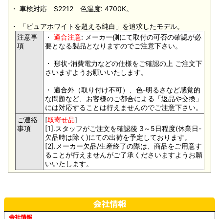
・ 車検対応 $2212 色温度: 4700K。
・ 「ピュアホワイトを超える純白」を追求したモデル。
注意事
・
適合注意
: メーカー側にて取付の可否の確認が必
項
要となる製品となりますのでご注意下さい。
・ 形状-消費電力などの仕様をご確認の上 ご注文下
さいますようお願いいたします。
・ 適合外（取り付け不可）、色-明るさなど感覚的
な問題など、お客様のご都合による「返品や交換」
には対応することは行えませんのでご注意下さい。
ご連絡
[
取寄せ品
]
事項
[1].スタッフがご注文を確認後 3～5日程度(休業日-
欠品時は除く)にての出荷を予定しております。
[2].メーカー欠品/生産終了の際は、商品をご用意す
ることが行えませんがご了承くださいますようお願
いいたします。