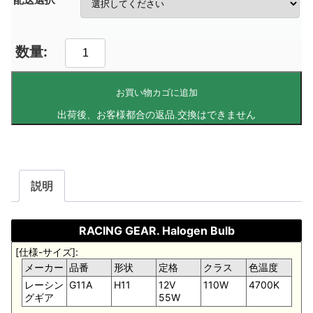
お買い物カゴに追加
説明
RACING GEAR. Halogen Bulb
[仕様-サイズ]:
メーカー
品番
形状
定格
クラス
色温度
レーシン
G11A
H11
12V
110W
4700K
グギア
55W