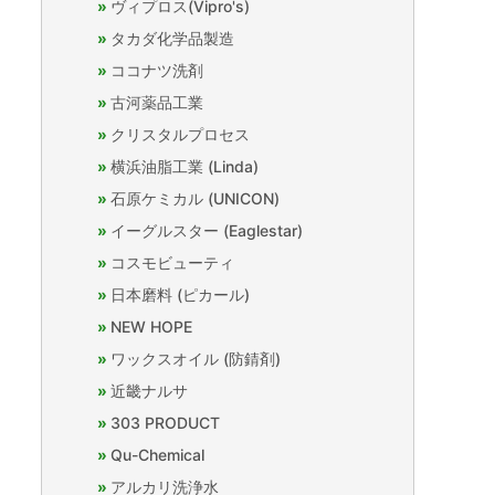
ヴィプロス(Vipro's)
タカダ化学品製造
ココナツ洗剤
古河薬品工業
クリスタルプロセス
横浜油脂工業 (Linda)
石原ケミカル (UNICON)
イーグルスター (Eaglestar)
コスモビューティ
日本磨料 (ピカール)
NEW HOPE
ワックスオイル (防錆剤)
近畿ナルサ
303 PRODUCT
Qu-Chemical
アルカリ洗浄水