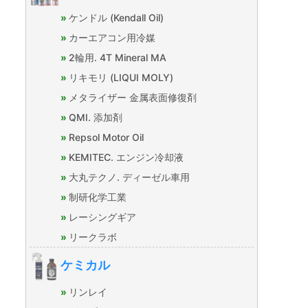
ケンドル (Kendall Oil)
カーエアコン用冷媒
2輪用. 4T Mineral MA
リキモリ (LIQUI MOLY)
メタライザー 金属表面修復剤
QMI. 添加剤
Repsol Motor Oil
KEMITEC. エンジン冷却液
大丸テクノ. ディーゼル車用
制研化学工業
レーシングギア
リークラボ
ケミカル
リンレイ