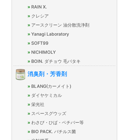
RAIN X.
クレシア
アースクリーン 油分散洗浄剤
Yanagi Laboratory
SOFT99
NICHIMOLY
BOIN. ダチョウ 毛バタキ
消臭剤・芳香剤
BLANG(カーメイト)
ダイヤケミカル
栄光社
スペースグウッズ
わさび・ひば・ベチバー等
BIO PACK. バチルス菌