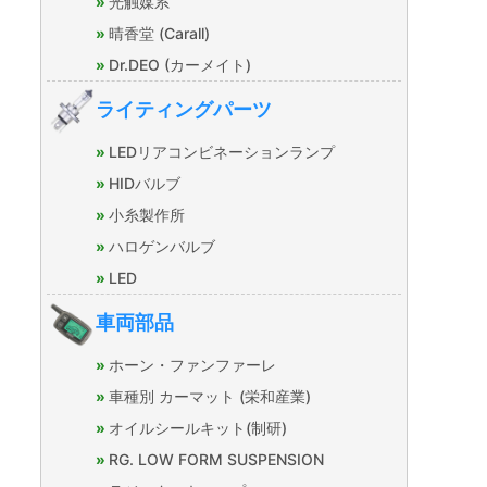
光触媒系
晴香堂 (Carall)
Dr.DEO (カーメイト)
ライティングパーツ
LEDリアコンビネーションランプ
HIDバルブ
小糸製作所
ハロゲンバルブ
LED
車両部品
ホーン・ファンファーレ
車種別 カーマット (栄和産業)
オイルシールキット(制研)
RG. LOW FORM SUSPENSION