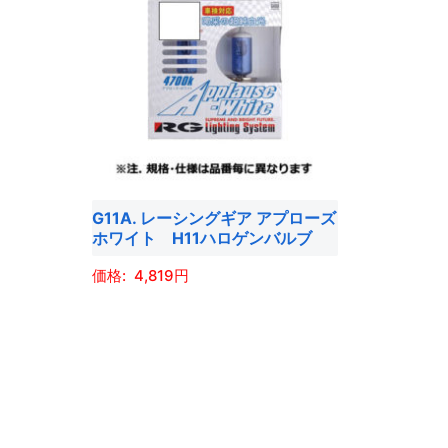
G11A. レーシングギア アプローズ
ホワイト H11ハロゲンバルブ
4,819
こ
の
商
品
に