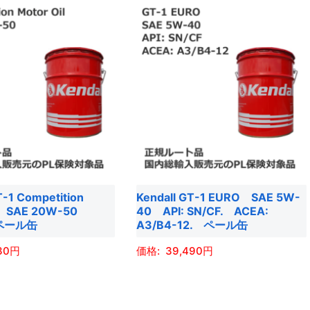
T-1 Competition
Kendall GT-1 EURO SAE 5W-
il SAE 20W-50
40 API: SN/CF. ACEA:
 ペール缶
A3/B4-12. ペール缶
30
39,490
こ
の