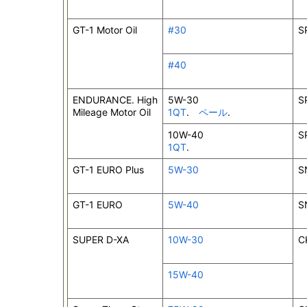
GT-1 Motor Oil
#30
S
#40
ENDURANCE. High
5W-30
S
Mileage Motor Oil
1QT
.
ペール
.
10W-40
S
1QT
.
GT-1 EURO Plus
5W-30
S
GT-1 EURO
5W-40
S
SUPER D-XA
10W-30
C
15W-40