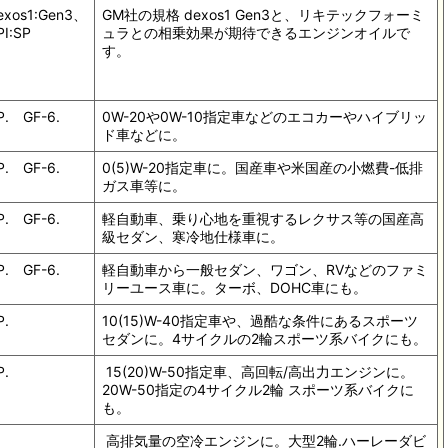
exos1:Gen3、
GM社の規格 dexos1 Gen3と、リキテックフォーミ
PI:SP
ュラとの相乗効果が期待できるエンジンオイルで
す。
P. GF-6.
0W-20や0W-10指定車などのエコカーやハイブリッ
ド車などに。
P. GF-6.
0(5)W-20指定車に。国産車や米国産の小燃費-低排
ガス車等に。
P. GF-6.
軽自動車、乗り心地を重視するレクサス等の国産高
級セダン、寒冷地仕様車に。
P. GF-6.
軽自動車から一般セダン、ワゴン、RVなどのファミ
リーユース車に。ターボ、DOHC車にも。
P.
10(15)W-40指定車や、過酷な条件にあるスポーツ
セダンに。4サイクルの2輪スポーツ系バイクにも。
P.
15(20)W-50指定車、高回転/高出力エンジンに。
20W-50指定の4サイクル2輪 スポーツ系バイクに
も。
高排気量の空冷エンジンに。大型2輪.ハーレーダビ