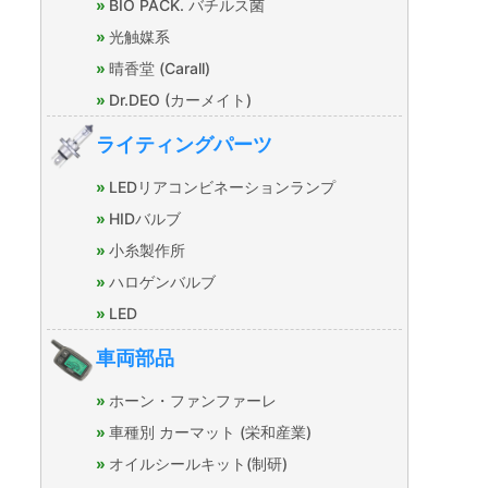
BIO PACK. バチルス菌
光触媒系
晴香堂 (Carall)
Dr.DEO (カーメイト)
ライティングパーツ
LEDリアコンビネーションランプ
HIDバルブ
小糸製作所
ハロゲンバルブ
LED
車両部品
ホーン・ファンファーレ
車種別 カーマット (栄和産業)
オイルシールキット(制研)