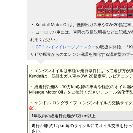
・ Kendall Motor Oilは、低排出ガス車や0W
・ ヨーロッパ車には、車両の取扱説明書などに記載が
利用ください。
・
GT-1 ハイマイレージブースター
の取扱を開始。「Ke
サビや腐食からのエンジン保護を強化する濃縮型のブ
・ エンジンオイルは車種や走行条件によって選び方が
Kendallは、低排出ガス車や0W-20指定車. シビア
・ 総走行距離8～10万km以降の車両や軽度のオイル漏
Mileage Motor Oil」をご検討ください。シー
・ ケンドル ロングライフ エンジンオイルの交換サイク
象
)。
1年以内の総走行距離が1万km以上
走行距離 約1万km毎のサイクルにてオイル交換を行っ
さい。