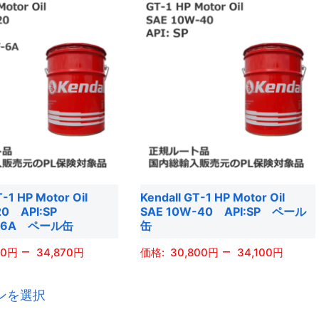
商
品
に
は
複
数
の
バ
リ
エ
T-1 HP Motor Oil
Kendall GT-1 HP Motor Oil
ー
20 API:SP
SAE 10W-40 API:SP ペール
シ
GF-6A ペール缶
缶
ョ
–
–
70
34,870
30,800
34,100
ン
が
こ
こ
あ
ンを選択
の
の
り
商
商