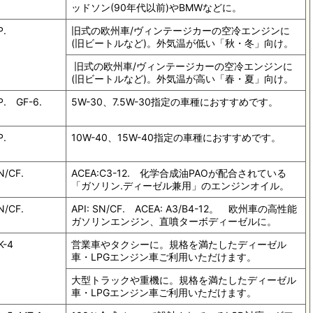
ッドソン(90年代以前)やBMWなどに。
P.
旧式の欧州車/ヴィンテージカーの空冷エンジンに
(旧ビートルなど)。外気温が低い「秋・冬」向け。
旧式の欧州車/ヴィンテージカーの空冷エンジンに
(旧ビートルなど)。外気温が高い「春・夏」向け。
P. GF-6.
5W-30、7.5W-30指定の車種におすすめです。
P.
10W-40、15W-40指定の車種におすすめです。
N/CF.
ACEA:C3-12. 化学合成油PAOが配合されている
「ガソリン.ディーゼル兼用」のエンジンオイル。
N/CF.
API: SN/CF. ACEA: A3/B4-12。 欧州車の高性能
ガソリンエンジン、直噴ターボディーゼルに。
K-4
営業車やタクシーに。規格を満たしたディーゼル
車・LPGエンジン車ご利用いただけます。
大型トラックや重機に。規格を満たしたディーゼル
車・LPGエンジン車ご利用いただけます。