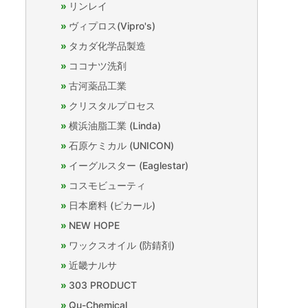
リンレイ
ヴィプロス(Vipro's)
タカダ化学品製造
ココナツ洗剤
古河薬品工業
クリスタルプロセス
横浜油脂工業 (Linda)
石原ケミカル (UNICON)
イーグルスター (Eaglestar)
コスモビューティ
日本磨料 (ピカール)
NEW HOPE
ワックスオイル (防錆剤)
近畿ナルサ
303 PRODUCT
Qu-Chemical