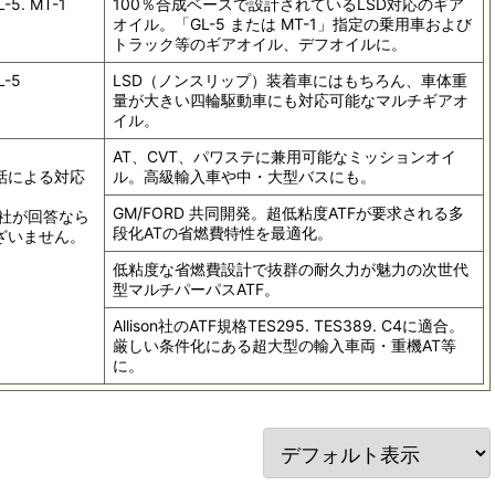
L-5. MT-1
100％合成ベースで設計されているLSD対応のギア
オイル。「GL-5 または MT-1」指定の乗用車および
トラック等のギアオイル、デフオイルに。
L-5
LSD（ノンスリップ）装着車にはもちろん、車体重
量が大きい四輪駆動車にも対応可能なマルチギアオ
イル。
AT、CVT、パワステに兼用可能なミッションオイ
話による対応
ル。高級輸入車や中・大型バスにも。
GM/FORD 共同開発。超低粘度ATFが要求される多
社が回答なら
段化ATの省燃費特性を最適化。
ざいません。
低粘度な省燃費設計で抜群の耐久力が魅力の次世代
型マルチパーパスATF。
Allison社のATF規格TES295. TES389. C4に適合。
厳しい条件化にある超大型の輸入車両・重機AT等
に。