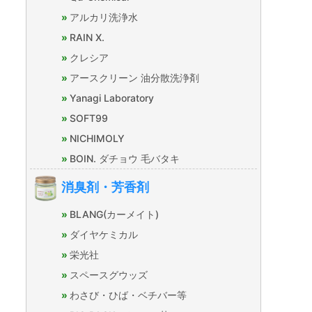
アルカリ洗浄水
RAIN X.
クレシア
アースクリーン 油分散洗浄剤
Yanagi Laboratory
SOFT99
NICHIMOLY
BOIN. ダチョウ 毛バタキ
消臭剤・芳香剤
BLANG(カーメイト)
ダイヤケミカル
栄光社
スペースグウッズ
わさび・ひば・ベチバー等