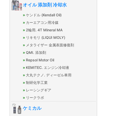
オイル 添加剤 冷却水
ケンドル (Kendall Oil)
カーエアコン用冷媒
2輪用. 4T Mineral MA
リキモリ (LIQUI MOLY)
メタライザー 金属表面修復剤
QMI. 添加剤
Repsol Motor Oil
KEMITEC. エンジン冷却液
大丸テクノ. ディーゼル車用
制研化学工業
レーシングギア
リークラボ
ケミカル