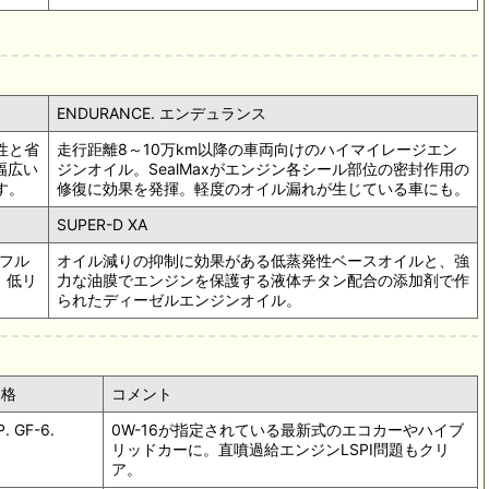
ENDURANCE. エンデュランス
性と省
走行距離8～10万km以降の車両向けのハイマイレージエン
ど幅広い
ジンオイル。SealMaxがエンジン各シール部位の密封作用の
す。
修復に効果を発揮。軽度のオイル漏れが生じている車にも。
SUPER-D XA
フル
オイル減りの抑制に効果がある低蒸発性ベースオイルと、強
、低リ
力な油膜でエンジンを保護する液体チタン配合の添加剤で作
られたディーゼルエンジンオイル。
規格
コメント
P. GF-6.
0W-16が指定されている最新式のエコカーやハイブ
リッドカーに。直噴過給エンジンLSPI問題もクリ
ア。