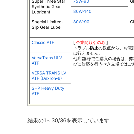
Super Three Star
75W-90
G
Synthetic Gear
80W-140
Lubricant
Special Limited-
80W-90
G
Slip Gear Lube
Classic ATF
[
企業間取引のみ
]
トラブル防止の観点から、お電
は行えません。
VersaTrans ULV
他店舗.様でご購入の場合は、弊
ATF
びに対応を行うべき立場ではご
VERSA TRANS LV
ATF (Dexron-6)
SHP Heavy Duty
ATF
結果の1～30/36を表示しています