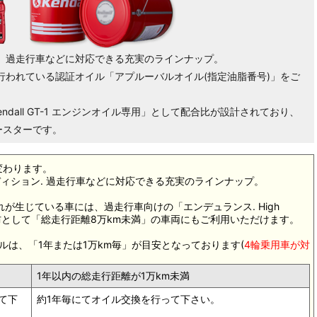
-20指定車、過走行車などに対応できる充実のラインナップ。
行われている認証オイル「アプルーバルオイル(指定油脂番号)」をご
ndall GT-1 エンジンオイル専用」として配合比が設計されており、
ースターです。
変わります。
コンディション. 過走行車などに対応できる充実のラインナップ。
れが生じている車には、過走行車向けの「エンデュランス. High
ル劣化予防として「総走行距離8万km未満」の車両にもご利用いただけます。
ルは、「1年または1万km毎」が目安となっております(
4輪乗用車が対
1年以内の総走行距離が1万km未満
て下
約1年毎にてオイル交換を行って下さい。