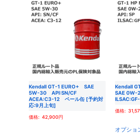
商
商
品
品
に
に
は
は
複
複
数
数
の
の
バ
バ
リ
リ
エ
エ
Kendall GT-1 EURO+ SAE
Kendall G
ー
ー
5W-30 API:SN/CF
SAE 0W-
シ
シ
ACEA:C3-12 ペール缶 [予約対
ILSAC:
ョ
ョ
応:9月上旬]
31,5
ン
ン
42,900
が
が
あ
あ
こ
オプショ
り
り
の