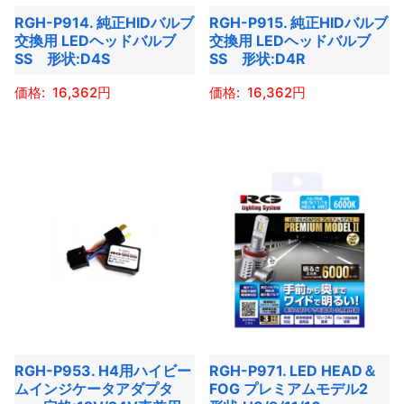
RGH-P914. 純正HIDバルブ
RGH-P915. 純正HIDバルブ
リ
リ
交換用 LEDヘッドバルブ
交換用 LEDヘッドバルブ
エ
エ
SS 形状:D4S
SS 形状:D4R
ー
ー
16,362
16,362
シ
シ
ョ
ョ
こ
こ
ン
ン
の
の
が
が
商
商
あ
あ
品
品
り
り
に
に
ま
ま
は
は
す。
す。
複
複
オ
オ
数
数
プ
プ
の
の
シ
シ
バ
バ
ョ
ョ
RGH-P953. H4用ハイビー
RGH-P971. LED HEAD＆
リ
リ
ムインジケータアダプタ
FOG プレミアムモデル2
ン
ン
エ
エ