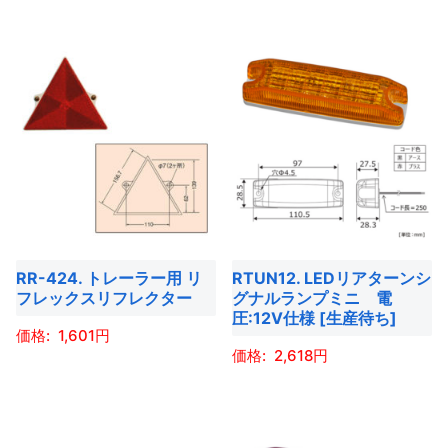
ン
こ
こ
ジ
ジ
が
が
の
の
か
か
あ
あ
商
商
ら
ら
り
り
品
品
選
選
ま
ま
に
に
択
択
す。
す。
は
は
で
で
オ
オ
複
複
き
き
プ
プ
数
数
ま
ま
シ
シ
の
の
す
す
ョ
ョ
バ
バ
ン
RR-424. トレーラー用 リ
RTUN12. LEDリアターンシ
ン
リ
リ
は
フレックスリフレクター
グナルランプミニ 電
は
エ
エ
商
圧:12V仕様 [生産待ち]
商
ー
ー
1,601
品
2,618
品
シ
シ
ペ
こ
ペ
ョ
ョ
ー
こ
の
ー
ン
ン
ジ
の
商
ジ
が
が
か