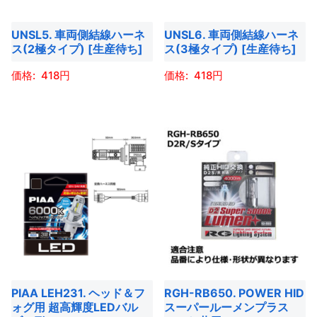
ョ
ま
シ
す
バ
バ
ン
す
ョ
UNSL5. 車両側結線ハーネ
UNSL6. 車両側結線ハーネ
リ
リ
は
ス(2極タイプ) [生産待ち]
ス(3極タイプ) [生産待ち]
ン
エ
エ
商
は
ー
ー
418
418
品
商
シ
シ
ペ
こ
こ
品
ョ
ョ
ー
の
の
ペ
ン
ン
ジ
商
商
ー
が
が
か
品
品
ジ
あ
あ
ら
に
に
か
り
り
選
は
は
ら
ま
ま
択
複
複
選
す。
す。
で
数
数
択
オ
オ
き
の
の
で
プ
プ
ま
バ
バ
き
シ
シ
す
PIAA LEH231. ヘッド＆フ
RGH-RB650. POWER HID
リ
リ
ま
ョ
ョ
ォグ用 超高輝度LEDバル
スーパールーメンプラス
エ
エ
す