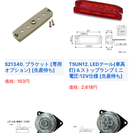
商
品
か
あ
あ
ら
品
に
ら
り
り
選
に
は
選
ま
ま
択
は
複
択
す。
す。
で
複
数
で
オ
オ
き
数
の
き
プ
プ
ま
の
バ
ま
シ
シ
す
バ
リ
す
ョ
ョ
S21340. ブラケット [専用
TSUN12. LEDテール(車高
リ
エ
オプション] [生産待ち]
灯)＆ストップランプミニ
ン
ン
エ
ー
電圧:12V仕様 [生産待ち]
は
は
ー
103
シ
商
商
2,618
シ
ョ
こ
品
品
ョ
ン
こ
の
ペ
ペ
ン
が
の
商
ー
ー
が
あ
商
品
ジ
ジ
あ
り
品
に
か
か
り
ま
に
は