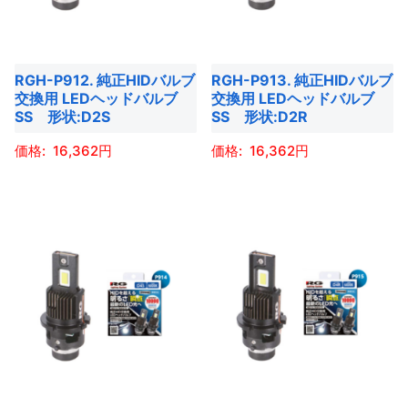
RGH-P912. 純正HIDバルブ
RGH-P913. 純正HIDバルブ
交換用 LEDヘッドバルブ
交換用 LEDヘッドバルブ
SS 形状:D2S
SS 形状:D2R
16,362
16,362
こ
こ
の
の
商
商
品
品
に
に
は
は
複
複
数
数
の
の
バ
バ