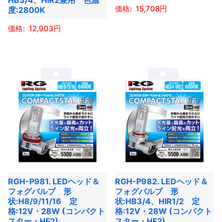
HB3/4、HIR2兼用 色温
品
品
ョ
15,708
度:2800K
シ
ペ
ペ
ン
ョ
ー
ー
こ
12,903
が
ン
ジ
ジ
の
あ
こ
が
か
か
商
り
の
あ
ら
ら
品
ま
商
り
選
選
に
す。
品
ま
択
択
は
オ
に
す。
で
で
複
プ
は
オ
き
き
数
シ
複
プ
ま
ま
の
ョ
数
シ
す
す
バ
ン
の
ョ
リ
は
バ
ン
エ
商
RGH-P981. LEDヘッド＆
RGH-P982. LEDヘッド＆
リ
は
ー
フォグバルブ 形
フォグバルブ 形
品
エ
商
状:H8/9/11/16 定
状:HB3/4、HIR1/2 定
シ
ペ
ー
格:12V・28W (コンパクト
格:12V・28W (コンパクト
品
ョ
ー
スター・HF2)
スター・HF2)
シ