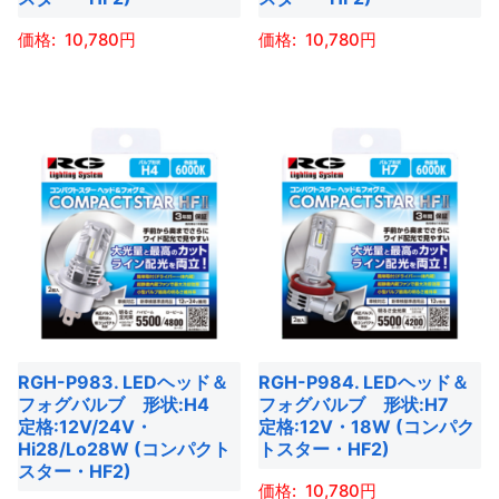
ペ
ン
ジ
ョ
ー
10,780
10,780
が
か
ン
ジ
あ
ら
こ
こ
が
か
り
選
の
の
あ
ら
ま
択
商
商
り
選
す。
で
品
品
ま
択
オ
き
に
に
す。
で
プ
ま
は
は
オ
き
シ
す
複
複
プ
ま
ョ
数
数
シ
す
ン
の
の
ョ
は
バ
バ
ン
商
RGH-P983. LEDヘッド＆
RGH-P984. LEDヘッド＆
リ
リ
は
フォグバルブ 形状:H4
フォグバルブ 形状:H7
品
エ
エ
商
定格:12V/24V・
定格:12V・18W (コンパク
ペ
ー
ー
Hi28/Lo28W (コンパクト
トスター・HF2)
品
ー
スター・HF2)
シ
シ
ペ
10,780
ジ