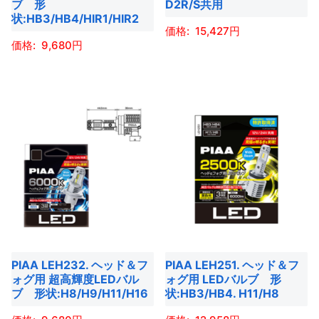
ブ 形
D2R/S共用
ン
ン
ー
ー
状:HB3/HB4/HIR1/HIR2
は
は
15,427
シ
シ
商
商
9,680
ョ
ョ
こ
品
品
ン
ン
こ
の
ペ
ペ
が
が
の
商
ー
ー
あ
あ
商
品
ジ
ジ
り
り
品
に
か
か
ま
ま
に
は
ら
ら
す。
す。
は
複
選
選
オ
オ
複
数
択
択
プ
プ
数
の
で
で
シ
シ
の
バ
き
き
ョ
ョ
バ
リ
ま
ま
PIAA LEH232. ヘッド＆フ
PIAA LEH251. ヘッド＆フ
ン
ン
リ
エ
す
す
ォグ用 超高輝度LEDバル
ォグ用 LEDバルブ 形
は
は
エ
ー
ブ 形状:H8/H9/H11/H16
状:HB3/HB4. H11/H8
商
商
ー
シ