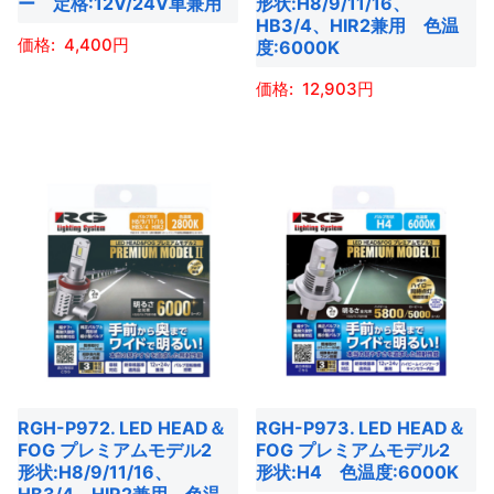
ー 定格:12V/24V車兼用
形状:H8/9/11/16、
は
は
ー
ー
HB3/4、HIR2兼用 色温
商
商
4,400
度:6000K
シ
シ
品
品
ョ
ョ
こ
12,903
ペ
ペ
ン
ン
の
ー
ー
こ
が
が
商
ジ
ジ
の
あ
あ
品
か
か
商
り
り
に
ら
ら
品
ま
ま
は
選
選
に
す。
す。
複
択
択
は
オ
オ
数
で
で
複
プ
プ
の
き
き
数
シ
シ
バ
ま
ま
の
ョ
ョ
リ
す
す
バ
ン
ン
エ
RGH-P972. LED HEAD＆
RGH-P973. LED HEAD＆
リ
は
は
ー
FOG プレミアムモデル2
FOG プレミアムモデル2
エ
商
商
形状:H8/9/11/16、
形状:H4 色温度:6000K
シ
ー