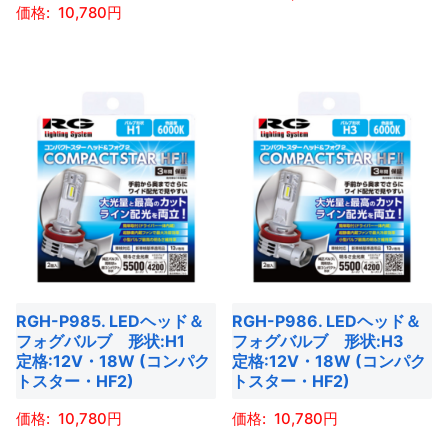
ョ
ョ
ー
10,780
か
ン
ン
こ
ジ
ら
こ
が
が
の
か
選
の
あ
あ
商
ら
択
商
り
り
品
選
で
品
ま
ま
に
択
き
に
す。
す。
は
で
ま
は
オ
オ
複
き
す
複
プ
プ
数
ま
数
シ
シ
の
す
の
ョ
ョ
バ
バ
ン
ン
リ
RGH-P985. LEDヘッド＆
RGH-P986. LEDヘッド＆
リ
は
は
エ
フォグバルブ 形状:H1
フォグバルブ 形状:H3
エ
商
商
ー
定格:12V・18W (コンパク
定格:12V・18W (コンパク
ー
トスター・HF2)
トスター・HF2)
品
品
シ
シ
ペ
ペ
ョ
10,780
10,780
ョ
ー
ー
ン