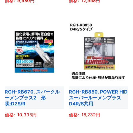
9,680
12,958
品
品
シ
ョ
ペ
ペ
ョ
ン
こ
こ
ー
ー
ン
が
の
の
ジ
ジ
が
あ
商
商
か
か
あ
り
品
品
ら
ら
り
ま
に
に
選
選
ま
す。
は
は
択
択
す。
オ
複
複
で
で
オ
プ
数
数
き
き
プ
シ
の
の
ま
ま
シ
ョ
バ
バ
す
す
ョ
RGH-RB670. スパークル
RGH-RB850. POWER HID
ン
リ
リ
ーメンプラス2 形
スーパールーメンプラス
ン
は
エ
エ
状:D2S/R
D4R/S共用
は
商
ー
ー
商
10,395
18,232
品
シ
シ
品
ペ
ョ
ョ
こ
こ
ペ
ー
ン
ン