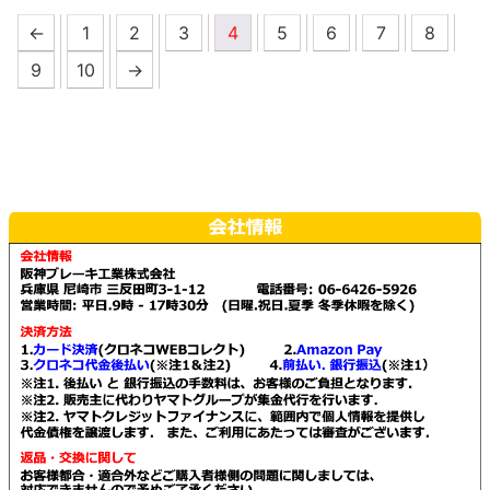
の
の
ー
ジ
が
が
←
1
2
3
4
5
6
7
8
商
商
ジ
か
あ
あ
品
品
9
10
→
か
ら
り
り
に
に
ら
選
ま
ま
は
は
選
択
す。
す。
複
複
択
で
オ
オ
数
数
で
き
プ
プ
の
の
き
ま
シ
シ
バ
バ
ま
す
ョ
ョ
リ
リ
す
ン
ン
エ
エ
は
は
ー
ー
商
商
シ
シ
品
品
ョ
ョ
ペ
ペ
ン
ン
ー
ー
が
が
ジ
ジ
あ
あ