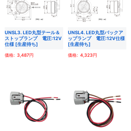
で
オ
複
プ
の
で
き
プ
数
シ
バ
き
ま
シ
の
ョ
リ
ま
す
ョ
バ
ン
エ
す
UNSL3. LED丸型テール＆
UNSL4. LED丸型バックア
ン
リ
は
ー
ストップランプ 電圧:12V
ップランプ 電圧:12V仕様
は
エ
商
仕様 [生産待ち]
[生産待ち]
シ
商
ー
品
ョ
3,487
4,323
品
シ
ペ
ン
ペ
ョ
ー
こ
こ
が
ー
ン
ジ
の
の
あ
ジ
が
か
商
商
り
か
あ
ら
品
品
ま
ら
り
選
に
に
す。
選
ま
択
は
は
オ
択
す。
で
複
複
プ
で
オ
き
数
数
シ
き
プ
ま
の
の