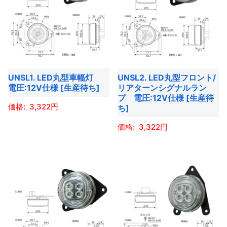
ら
ら
ま
す。
は
複
選
選
す。
オ
複
数
択
択
オ
プ
数
の
で
で
プ
シ
の
バ
き
き
シ
ョ
バ
リ
ま
ま
ョ
UNSL1. LED丸型車幅灯
UNSL2. LED丸型フロント/
ン
リ
エ
す
す
電圧:12V仕様 [生産待ち]
リアターンシグナルラン
ン
は
エ
ー
プ 電圧:12V仕様 [生産待
は
商
ー
3,322
ち]
シ
商
品
シ
ョ
こ
3,322
品
ペ
ョ
ン
の
ペ
ー
ン
こ
が
商
ー
ジ
が
の
あ
品
ジ
か
あ
商
り
に
か
ら
り
品
ま
は
ら
選
ま
に
す。
複
選
択
す。
は
オ
数
択