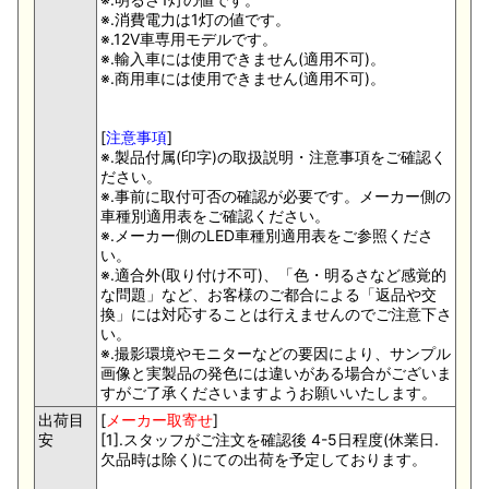
※.消費電力は1灯の値です。
※.12V車専用モデルです。
※.輸入車には使用できません(適用不可)。
※.商用車には使用できません(適用不可)。
[
注意事項
]
※.製品付属(印字)の取扱説明・注意事項をご確認く
ださい。
※.事前に取付可否の確認が必要です。メーカー側の
車種別適用表をご確認ください。
※.メーカー側のLED車種別適用表をご参照くださ
い。
※.適合外(取り付け不可)、「色・明るさなど感覚的
な問題」など、お客様のご都合による「返品や交
換」には対応することは行えませんのでご注意下さ
い。
※.撮影環境やモニターなどの要因により、サンプル
画像と実製品の発色には違いがある場合がございま
すがご了承くださいますようお願いいたします。
出荷目
[
メーカー取寄せ
]
安
[1].スタッフがご注文を確認後 4-5日程度(休業日.
欠品時は除く)にての出荷を予定しております。