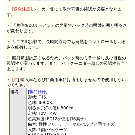
・ [
適合注意
].メーカー側にて取付可否の確認が必要となりま
す。
・ 「片側:800ルーメン」の光量でバック時の照射範囲と明るさ
が変わります。
・ リニアIC搭載で、長時間点灯でも発熱をコントロールし明る
さを維持します。
・ 照射範囲は広く成るため、バック時のミラー越し及び目視の
視認性が変わります。また、バックモニター越しの視認性も向
上します。
・ [
注
].輸入車ならびに商用車には適用しませんので使用しない
でください。
備考
[
製品仕様
]
形状: T16.
色味: 6000K.
明るさ(1灯の値): 800lm.
定格: 12V・4W.
超高輝度LED12ヶ使用(16素子).
備考: 極性フリー、ノーマルバルブと同サイズ.
入数: 1個/パッケージ.
※.明るさ1灯の値です。