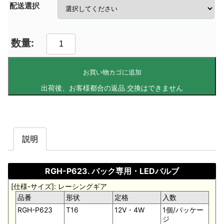
配送選択
お買い物カゴに追加
説明
RGH-P623. バック専用・LEDバルブ
[仕様-サイズ]: レーシングギア
品番
形状
定格
入数
RGH-P623
T16
12V・4W
1個/パッケー
ジ