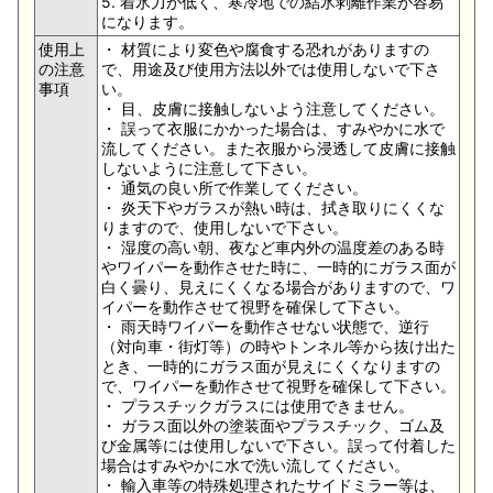
5. 着氷力が低く、寒冷地での結氷剥離作業が容易
になります。
使用上
・ 材質により変色や腐食する恐れがありますの
の注意
で、用途及び使用方法以外では使用しないで下さ
事項
い。
・ 目、皮膚に接触しないよう注意してください。
・ 誤って衣服にかかった場合は、すみやかに水で
流してください。また衣服から浸透して皮膚に接触
しないように注意して下さい。
・ 通気の良い所で作業してください。
・ 炎天下やガラスが熱い時は、拭き取りにくくな
りますので、使用しないで下さい。
・ 湿度の高い朝、夜など車内外の温度差のある時
やワイパーを動作させた時に、一時的にガラス面が
白く曇り、見えにくくなる場合がありますので、ワ
イパーを動作させて視野を確保して下さい。
・ 雨天時ワイパーを動作させない状態で、逆行
（対向車・街灯等）の時やトンネル等から抜け出た
とき、一時的にガラス面が見えにくくなりますの
で、ワイパーを動作させて視野を確保して下さい。
・ プラスチックガラスには使用できません。
・ ガラス面以外の塗装面やプラスチック、ゴム及
び金属等には使用しないで下さい。誤って付着した
場合はすみやかに水で洗い流してください。
・ 輸入車等の特殊処理されたサイドミラー等は、