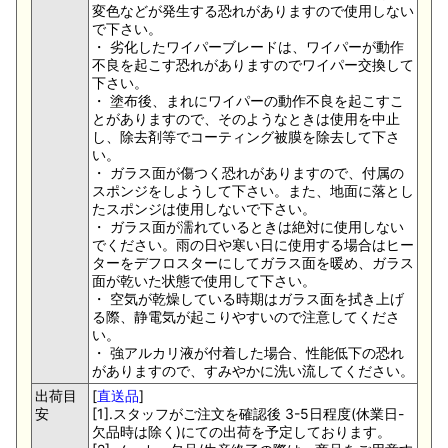
変色などが発生する恐れがありますので使用しない
で下さい。
・ 劣化したワイパーブレードは、ワイパーが動作
不良を起こす恐れがありますのでワイパー交換して
下さい。
・ 塗布後、まれにワイパーの動作不良を起こすこ
とがありますので、そのようなときは使用を中止
し、除去剤等でコーティング被膜を除去して下さ
い。
・ ガラス面が傷つく恐れがありますので、付属の
スポンジをしようして下さい。また、地面に落とし
たスポンジは使用しないで下さい。
・ ガラス面が濡れているときは絶対に使用しない
でください。雨の日や寒い日に使用する場合はヒー
ターをデフロスターにしてガラス面を暖め、ガラス
面が乾いた状態で使用して下さい。
・ 空気が乾燥している時期はガラス面を拭き上げ
る際、静電気が起こりやすいので注意してくださ
い。
・ 強アルカリ液が付着した場合、性能低下の恐れ
がありますので、すみやかに洗い流してください。
出荷目
[
直送品
]
安
[1].スタッフがご注文を確認後 3-5日程度(休業日-
欠品時は除く)にての出荷を予定しております。