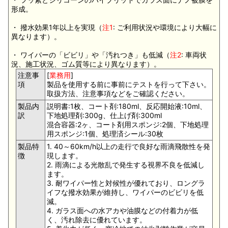
形成。
・ 撥水効果1年以上を実現（
注1
: ご利用状況や環境により大幅に
異なります）。
・ ワイパーの「ビビリ」や「汚れつき」も低減（
注2
: 車両状
況、施工状況、ゴム質等により異なります）。
注意事
[
業務用
]
項
製品を使用する前に事前にテストを行って下さい。
取扱方法、注意事項などをご確認ください。
製品内
説明書:1枚、コート剤:180ml、反応開始液:10ml、
訳
下地処理剤:300g、仕上げ剤:300ml
混合容器:2ヶ、コート剤用スポンジ:2個、下地処理
用スポンジ:1個、処理済シール:30枚
製品特
1. 40～60km/h以上の走行で良好な雨滴飛散性を発
徴
現します。
2. 雨滴による光散乱で発生する視界不良を低減し
ます。
3. 耐ワイパー性と対候性が優れており、ロングラ
イフな撥水効果が維持し、ワイパーのビビリを低
減。
4. ガラス面への水アカや油膜などの付着力が低
く、汚れ除去に優れています。