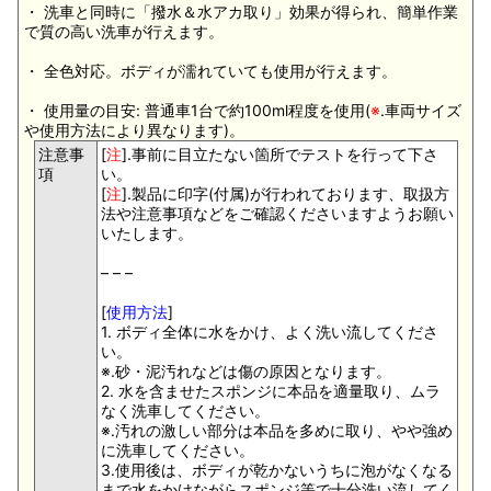
・ 洗車と同時に「撥水＆水アカ取り」効果が得られ、簡単作業
で質の高い洗車が行えます。
・ 全色対応。ボディが濡れていても使用が行えます。
・ 使用量の目安: 普通車1台で約100ml程度を使用(
※
.車両サイズ
や使用方法により異なります)。
注意事
[
注
].事前に目立たない箇所でテストを行って下さ
項
い。
[
注
].製品に印字(付属)が行われております、取扱方
法や注意事項などをご確認くださいますようお願い
いたします。
– – –
[
使用方法
]
1. ボディ全体に水をかけ、よく洗い流してくださ
い。
※.砂・泥汚れなどは傷の原因となります。
2. 水を含ませたスポンジに本品を適量取り、ムラ
なく洗車してください。
※.汚れの激しい部分は本品を多めに取り、やや強め
に洗車してください。
3.使用後は、ボディが乾かないうちに泡がなくなる
まで水をかけながらスポンジ等で十分洗い流してく