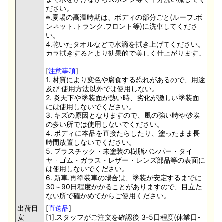
ださい。
※.夏場の高温時期は、ボディの部分ごと(ルーフ.ボ
ンネット.トランク.フロント等)に洗車してくださ
い。
4.乾いたタオルなどで水滴を拭き上げてください。
カラ拭きするとより効果的で美しく仕上がります。
[
注意事項
]
1. 材質により変色や腐食する恐れがあるので、用途
及び 使用方法以外では使用しない。
2. 炎天下や塗装面が熱い時、劣化が激しい塗装面
には使用しないでください。
3. キズの原因となりますので、風の強い時や砂埃
の多い所では使用しないでください。
4. ボディに本品を直接たらしたり、塗ったまま長
時間放置しないでください。
5. プラスチック・未塗装の樹脂バンパー・タイ
ヤ・ゴム・ガラス・レザー・レンズ部品等の表面に
は使用しないでください。
6. 新車.再塗装車の場合は、塗装が安定するまでに
30～90日程度かかることがありますので、目立た
ない所で確かめてからご使用ください。
出荷目
[
直送品
]
安
[1].スタッフがご注文を確認後 3-5日程度(休業日-