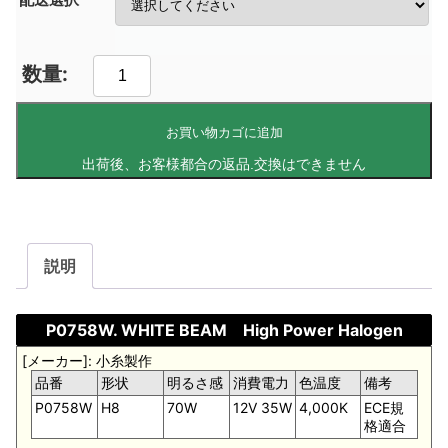
お買い物カゴに追加
説明
P0758W. WHITE BEAM High Power Halogen
[メーカー]: 小糸製作
品番
形状
明るさ感
消費電力
色温度
備考
P0758W
H8
70W
12V 35W
4,000K
ECE規
格適合