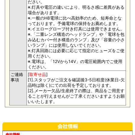
ださい。
※.灯具や電圧の違いにより、明るさ感に差異がある
場合があります。
※.一般のH8電球に比べ高効率のため、短寿命とな
っております。予備電球の保持をお薦めします。
※.イエローグローブ付き灯具には使用できません。
※.「二重レンズ構造のヘッドランプ」や「電球を包
み込むカバー付き構造のランプ」及び「容量の小さ
いランプ」には使用しないでください。
※.灯具回路には必要に応じて指定のヒューズをご使
用ください。
※.電球は、「12Vから14V」の電圧範囲内でご使用
ください。
ご連絡
[
取寄せ品
]
事項
[1].スタッフがご注文を確認後3-5日程度(休業日-欠
品時は除く)にての出荷を予定しております。
[2].メーカー欠品/生産終了の際は、商品をご用意す
ることが行えませんがご了承くださいますようお願
いいたします。