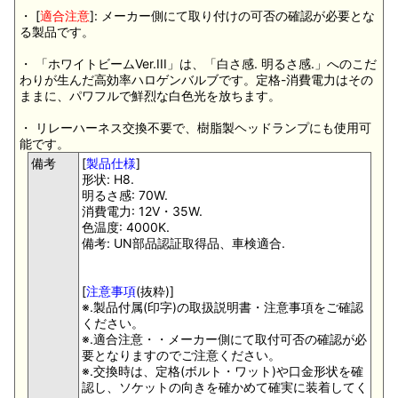
・ [
適合注意
]: メーカー側にて取り付けの可否の確認が必要とな
る製品です。
・ 「ホワイトビームVer.III」は、「白さ感. 明るさ感.」へのこだ
わりが生んだ高効率ハロゲンバルブです。定格-消費電力はその
ままに、パワフルで鮮烈な白色光を放ちます。
・ リレーハーネス交換不要で、樹脂製ヘッドランプにも使用可
能です。
備考
[
製品仕様
]
形状: H8.
明るさ感: 70W.
消費電力: 12V・35W.
色温度: 4000K.
備考: UN部品認証取得品、車検適合.
[
注意事項
(抜粋)]
※.製品付属(印字)の取扱説明書・注意事項をご確認
ください。
※.適合注意・・メーカー側にて取付可否の確認が必
要となりますのでご注意ください。
※.交換時は、定格(ボルト・ワット)や口金形状を確
認し、ソケットの向きを確かめて確実に装着してく