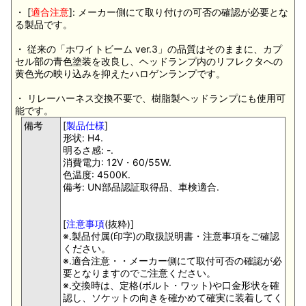
・ [
適合注意
]: メーカー側にて取り付けの可否の確認が必要とな
る製品です。
・ 従来の「ホワイトビーム ver.3」の品質はそのままに、カプ
セル部の青色塗装を改良し、ヘッドランプ内のリフレクタへの
黄色光の映り込みを抑えたハロゲンランプです。
・ リレーハーネス交換不要で、樹脂製ヘッドランプにも使用可
能です。
備考
[
製品仕様
]
形状: H4.
明るさ感: -.
消費電力: 12V・60/55W.
色温度: 4500K.
備考: UN部品認証取得品、車検適合.
[
注意事項
(抜粋)]
※.製品付属(印字)の取扱説明書・注意事項をご確認
ください。
※.適合注意・・メーカー側にて取付可否の確認が必
要となりますのでご注意ください。
※.交換時は、定格(ボルト・ワット)や口金形状を確
認し、ソケットの向きを確かめて確実に装着してく