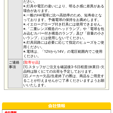
ださい。
※.灯具や電圧の違いにより、明るさ感に差異がある
場合があります。
※.一般のH4電球に比べ高効率のため、短寿命とな
っております。予備電球の保持をお薦めします。
※.イエローグローブ付き灯具には使用できません。
※.「二重レンズ構造のヘッドランプ」や「電球を包
み込むカバー付き構造のランプ」及び「容量の小さ
いランプ」には使用しないでください。
※.灯具回路には必要に応じて指定のヒューズをご使
用ください。
※.電球は、「12Vから14V」の電圧範囲内でご使用
ください。
ご連絡
[
取寄せ品
]
事項
[1].スタッフがご注文を確認後3-5日程度(休業日-欠
品時は除く)にての出荷を予定しております。
[2].メーカー欠品/生産終了の際は、商品をご用意す
ることが行えませんがご了承くださいますようお願
いいたします。