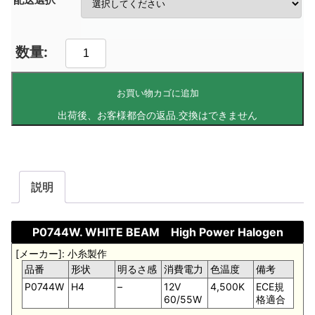
お買い物カゴに追加
説明
P0744W. WHITE BEAM High Power Halogen
[メーカー]: 小糸製作
品番
形状
明るさ感
消費電力
色温度
備考
P0744W
H4
–
12V
4,500K
ECE規
60/55W
格適合