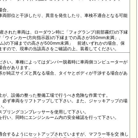
場合、
車両部位と干渉したり、異音を発生したり、車検不適合となる可能
。
降に生産された車両は、ローダウン時に「フォグランプ(前部霧灯)の下縁
び「ウインカー(方向指示器)の下縁までの高さが350mm未満」、
ム)の下縁までの高さが500mm未満」 前述いずれかの場合、保
ますので、現車の当該高さをご確認の上、装着してください。
ださい。車種によってはダンパー脱着時に車両側コンピューターが
場合があります。
等が純正サイズと異なる場合、タイヤとボディが干渉する場合があ
士が、設備の整った整備工場で行うべき危険な作業です。
、必ず車両をリフトアップして下さい。また、ジャッキアップの場
い。
スプリングコンプレッサーを使用して下さい。
を行い、同時にエンジンルーム内の安全確認を行って下さい。
適合するようにセットアップされていますが、マフラー等を交 換し