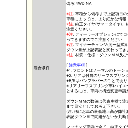
備考:4WD NA
※注
. 車種から備考まで上記項目
車種によっては、より細かな情報
※注
. 純正タイヤ(サマータイヤ
注意ください。
※注
. ディーラーオプションにて
ってきますのでご注意ください
※注
. マイナーチェンジ(同一型
ダウン量が上記表記と変わってき
※注
. 材質・仕様・ダウンＭＭ及
[
注意事項
]
適合条件
※1. フロントはノーマルのトー
※2. リアは付属のリーフスプリ
※B/Rはバンプラバーのことであ
※リアリーフスプリング車(ハイエ
とするには、車両の構造変更申請
ダウンＭＭの数値は代表車種で測
まで目安としてお考え下さい。
(注. 稀にお車の最低地上高が弊
表記ダウン量で問題がないか判断
マッチング車両は全て、純正タイ