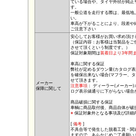
ている場合や、タイヤ外径が純正
す。
一般公道を走行する際は、最低地
い。
車高が下がることにより、段差や
ご注意下さい
安心してお客様がお買い求め頂け
（保証内容：お客様は当製品をご
させて頂くという制度です。）
保証対象期間は
装着日より3年間
車高に関する保証
弊社が定めるダウン量(カタログ
を確保出来ない場合(マフラー、
せて頂きます。
メーカー
注意事項
： ディーラー(メーカ
保障に関して
ログ表示値通りに下がらない場合
商品破損に関する保証
車輌に商品取付後、商品自体が破
※
保証対象外となる事項及び詳細
[
備考
]
不具合等で発生した脱着工賃・関
ますので、あらかじめご了承願い