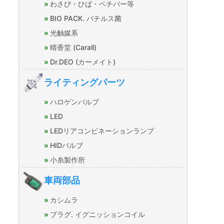
わさび・ひば・ベチバー等
BIO PACK. バチルス菌
光触媒系
晴香堂 (Carall)
Dr.DEO (カーメイト)
ライティングパーツ
ハロゲンバルブ
LED
LEDリアコンビネーションランプ
HIDバルブ
小糸製作所
車両部品
カシムラ
プラグ. イグニッションコイル