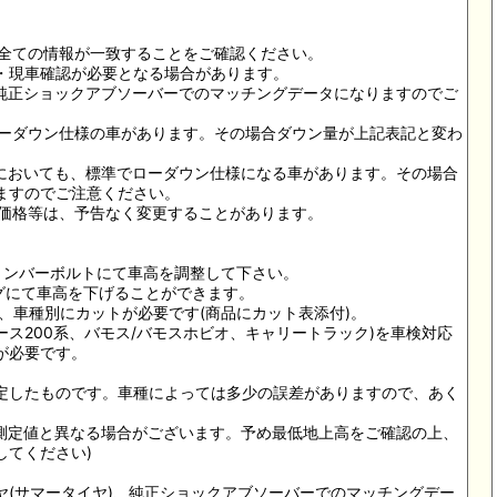
の全ての情報が一致することをご確認ください。
・現車確認が必要となる場合があります。
)、純正ショックアブソーバーでのマッチングデータになりますのでご
ローダウン仕様の車があります。その場合ダウン量が上記表記と変わ
式)においても、標準でローダウン仕様になる車があります。その場合
ますのでご注意ください。
び価格等は、予告なく変更することがあります。
ションバーボルトにて車高を調整して下さい。
ングにて車高を下げることができます。
り、車種別にカットが必要です(商品にカット表添付)。
ース200系、バモス/バモスホビオ、キャリートラック)を車検対応
が必要です。
定したものです。車種によっては多少の誤差がありますので、あく
社測定値と異なる場合がございます。予め最低地上高をご確認の上、
してください)
ヤ(サマータイヤ)、純正ショックアブソーバーでのマッチングデー