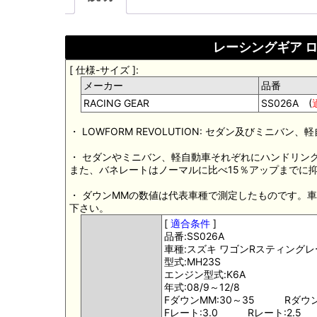
レーシングギア 
[ 仕様-サイズ ]:
メーカー
品番
RACING GEAR
SS026A (
・ LOWFORM REVOLUTION: セダン及びミニ
・ セダンやミニバン、軽自動車それぞれにハンドリン
また、バネレートはノーマルに比べ15％アップまでに
・ ダウンMMの数値は代表車種で測定したものです。
下さい。
[
適合条件
]
品番:SS026A
車種:スズキ ワゴンRスティングレ
型式:MH23S
エンジン型式:K6A
年式:08/9～12/8
FダウンMM:30～35 RダウンM
Fレート:3.0 Rレート:2.5