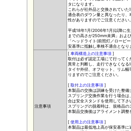
タになります。
これらが社外品と交換されていた
適合表のダウン量と異なったり、
性がありますのでご注意ください
平成18年1月(2006年1月)以
までの高さが250mm未満」およ
「ヘッドライト(前照灯／ロービー
安基準に抵触し車検不適合となり
[
車両構造上の注意事項
]
取付は必ず認定工場にて行ってく
異常と判断し、走行できなくなる
タイヤ外径、オフセット、リム幅
りますのでご注意ください。
[
取付上の注意事項
]
本製品の交換は訓練を受けた整備
スプリング交換作業を行う場合は
合は安全スタンドを使用して下さ
注意事項
スプリングの脱着時は、規格品の
本製品交換後はアライメント調整
[
使用上の注意事項
]
本製品は最低地上高が保安基準に