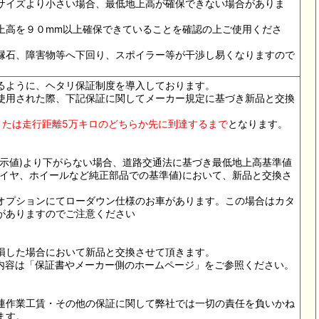
サイズより小さい場合、最低地上高が確保できない場合がありま
上高を９０mm以上確保できていることを確認の上ご使用くださ
縁石、障害物等へ下回り、スポイラー等が干渉し易くなりますので
るように、ヘタリ保証制度を導入しております。
使用された際、下記保証に関してメーカー規定に基づき新品と交換
または走行距離5万キロのどちらか先に到達するまで
となります。
表示値)より下がらない場合、道路交通法に基づき最低地上高基準値
タイヤ、ホイールなど純正部品での基準値)において、新品と交換さ
ー)オプションにてローダウン仕様のお車があります。この場合はカタ
がありますのでご注意ください
損した場合において新品と交換させて頂きます。
内容は「保証書やメーカー側のホームページ」をご参照ください。
連作業工賃・その他の保証に関して弊社では一切の責任を負いかね
ます。