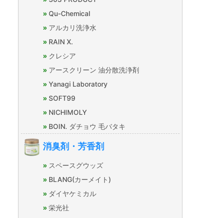
Qu-Chemical
アルカリ洗浄水
RAIN X.
クレシア
アースクリーン 油分散洗浄剤
Yanagi Laboratory
SOFT99
NICHIMOLY
BOIN. ダチョウ 毛バタキ
消臭剤・芳香剤
スペースグウッズ
BLANG(カーメイト)
ダイヤケミカル
栄光社