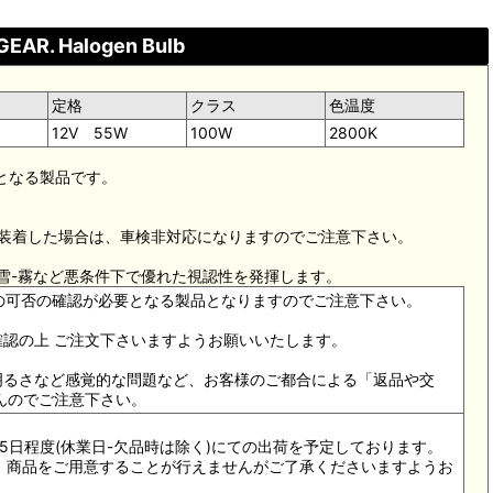
EAR. Halogen Bulb
定格
クラス
色温度
12V 55W
100W
2800K
要となる製品です。
に装着した場合は、車検非対応になりますのでご注意下さい。
-雪-霧など悪条件下で優れた視認性を発揮します。
付の可否の確認が必要となる製品となりますのでご注意下さい。
確認の上 ご注文下さいますようお願いいたします。
-明るさなど感覚的な問題など、お客様のご都合による「返品や交
んのでご注意下さい。
3～5日程度(休業日-欠品時は除く)にての出荷を予定しております。
際は、商品をご用意することが行えませんがご了承くださいますようお