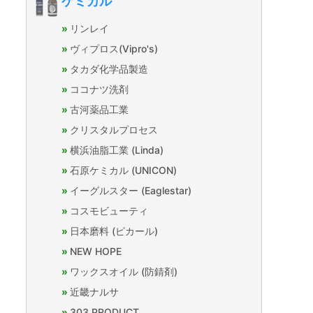
ケミカル
リンレイ
ヴィプロス(Vipro's)
タカダ化学品製造
ココナツ洗剤
古河薬品工業
クリスタルプロセス
横浜油脂工業 (Linda)
石原ケミカル (UNICON)
イーグルスター (Eaglestar)
コスモビューティ
日本磨料 (ピカール)
NEW HOPE
ワックスオイル (防錆剤)
近畿ナルサ
303 PRODUCT