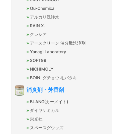
Qu-Chemical
アルカリ洗浄水
RAIN X.
クレシア
アースクリーン 油分散洗浄剤
Yanagi Laboratory
SOFT99
NICHIMOLY
BOIN. ダチョウ 毛バタキ
消臭剤・芳香剤
BLANG(カーメイト)
ダイヤケミカル
栄光社
スペースグウッズ