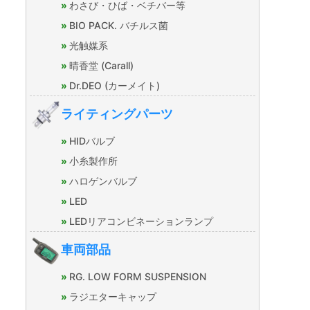
わさび・ひば・ベチバー等
BIO PACK. バチルス菌
光触媒系
晴香堂 (Carall)
Dr.DEO (カーメイト)
ライティングパーツ
HIDバルブ
小糸製作所
ハロゲンバルブ
LED
LEDリアコンビネーションランプ
車両部品
RG. LOW FORM SUSPENSION
ラジエターキャップ