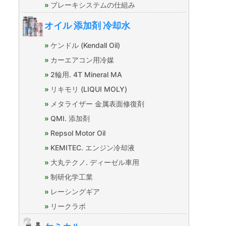
ブレーキシステムの仕組み
オイル 添加剤 冷却水
ケンドル (Kendall Oil)
カーエアコン用冷媒
2輪用. 4T Mineral MA
リキモリ (LIQUI MOLY)
メタライザー 金属表面修復剤
QMI. 添加剤
Repsol Motor Oil
KEMITEC. エンジン冷却液
大丸テクノ. ディーゼル車用
制研化学工業
レーシングギア
リークラボ