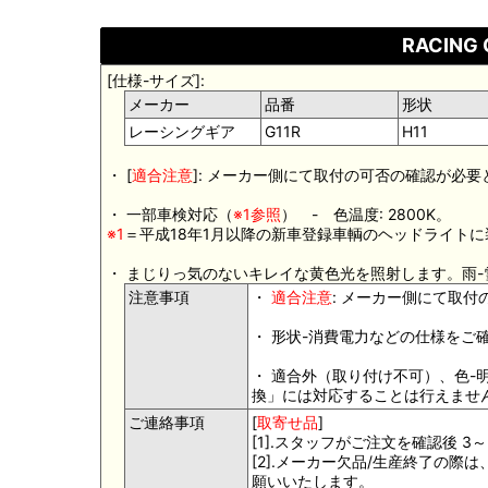
RACING G
[仕様-サイズ]:
メーカー
品番
形状
レーシングギア
G11R
H11
・ [
適合注意
]: メーカー側にて取付の可否の確認が必
・ 一部車検対応（
※1参照
） - 色温度: 2800K。
※1
＝平成18年1月以降の新車登録車輌のヘッドライト
・ まじりっ気のないキレイな黄色光を照射します。雨
注意事項
・
適合注意
: メーカー側にて取
・ 形状-消費電力などの仕様をご
・ 適合外（取り付け不可）、色
換」には対応することは行えませ
ご連絡事項
[
取寄せ品
]
[1].スタッフがご注文を確認後 
[2].メーカー欠品/生産終了の
願いいたします。