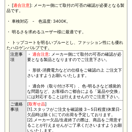
・ [
適合注意
]: メーカー側にて取付の可否の確認が必要となる製
品です。
・ 車検対応 - 色温度: 3400K。
・ 明るさを求めるユーザー様に最適です。
・ トップコートを明るいブルーとし、ファッション性にも優れ
たハロゲンバルブです。
注意事
・
適合注意
: メーカー側にて取付の可否の確認が必
項
要となる製品となりますのでご注意下さい。
・ 形状-消費電力などの仕様をご確認の上 ご注文下
さいますようお願いいたします。
・ 適合外（取り付け不可）、色-明るさなど感覚的
な問題など、お客様のご都合による「返品や交換」
には対応することは行えませんのでご注意下さい。
ご連絡
[
取寄せ品
]
事項
[1].スタッフがご注文を確認後 3～5日程度(休業日-
欠品時は除く)にての出荷を予定しております。
[2].メーカー欠品/生産終了の際は、商品をご用意す
ることが行えませんがご了承くださいますようお願
いいたします。