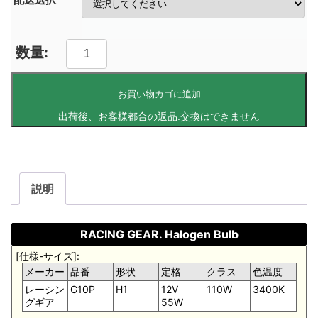
お買い物カゴに追加
説明
RACING GEAR. Halogen Bulb
[仕様-サイズ]:
メーカー
品番
形状
定格
クラス
色温度
レーシン
G10P
H1
12V
110W
3400K
グギア
55W