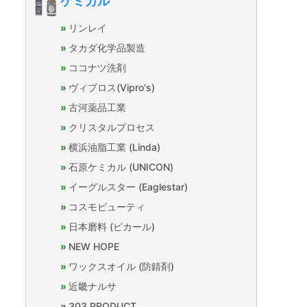
ケミカル
リンレイ
タカダ化学品製造
ココナツ洗剤
ヴィプロス(Vipro's)
古河薬品工業
クリスタルプロセス
横浜油脂工業 (Linda)
石原ケミカル (UNICON)
イーグルスター (Eaglestar)
コスモビューティ
日本磨料 (ピカール)
NEW HOPE
ワックスオイル (防錆剤)
近畿ナルサ
303 PRODUCT