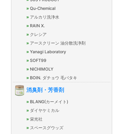
Qu-Chemical
アルカリ洗浄水
RAIN X.
クレシア
アースクリーン 油分散洗浄剤
Yanagi Laboratory
SOFT99
NICHIMOLY
BOIN. ダチョウ 毛バタキ
消臭剤・芳香剤
BLANG(カーメイト)
ダイヤケミカル
栄光社
スペースグウッズ