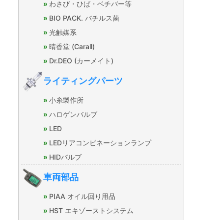
わさび・ひば・ベチバー等
BIO PACK. バチルス菌
光触媒系
晴香堂 (Carall)
Dr.DEO (カーメイト)
ライティングパーツ
小糸製作所
ハロゲンバルブ
LED
LEDリアコンビネーションランプ
HIDバルブ
車両部品
PIAA オイル回り用品
HST エキゾーストシステム