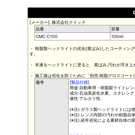
[メーカー]: 株式会社クイック
品番
容量
CMC-C100
100ml
・ 樹脂製ヘッドライトの劣化(黄ばみ)したコーティ
す。
・ 本液をヘッドライトに塗ると、黄ばみ.汚れが浮き
・ 施工後は劣化を防ぐために「別売.樹脂グロスコート(CM
備考
[
製品仕様
]
用途:自動車用・樹脂製ライトレン
成分:石油系炭化水素、エチレング
液性:アルカリ性.
(※注).ガラス製ヘッドライトには
(※注).レンズ内部の汚れや樹脂
(※注).経年劣化による素材自体