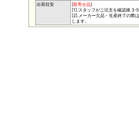
出荷目安
[
取寄せ品
]
[1].スタッフがご注文を確認後 
[2].メーカー欠品・生産終了の
します。