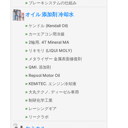
ブレーキシステムの仕組み
オイル 添加剤 冷却水
ケンドル (Kendall Oil)
カーエアコン用冷媒
2輪用. 4T Mineral MA
リキモリ (LIQUI MOLY)
メタライザー 金属表面修復剤
QMI. 添加剤
Repsol Motor Oil
KEMITEC. エンジン冷却液
大丸テクノ. ディーゼル車用
制研化学工業
レーシングギア
リークラボ