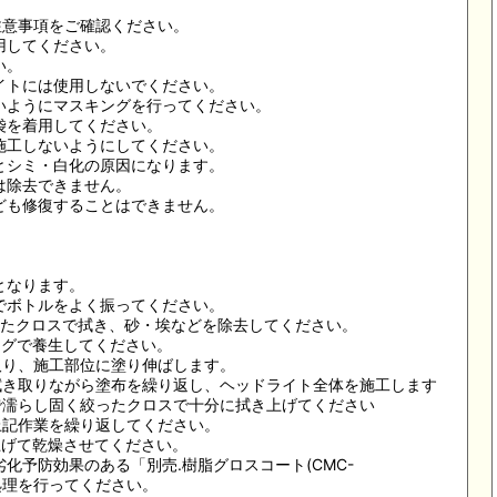
・注意事項をご確認ください。
用してください。
い。
イトには使用しないでください。
いようにマスキングを行ってください。
袋を着用してください。
施工しないようにしてください。
とシミ・白化の原因になります。
は除去できません。
ども修復することはできません。
となります。
でボトルをよく振ってください。
絞ったクロスで拭き、砂・埃などを除去してください。
キングで養生してください。
量取り、施工部位に塗り伸ばします。
を拭き取りながら塗布を繰り返し、ヘッドライト全体を施工します
水で濡らし固く絞ったクロスで十分に拭き上げてください
、上記作業を繰り返してください。
き上げて乾燥させてください。
化予防効果のある「別売.樹脂グロスコート(CMC-
ング処理を行ってください。