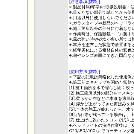
[
注意事項(抜粋)
]
※.製品付属(印字)の取扱説明書
※.目立たない部分で試してから使
※.用途以外に使用しないでくださ
※.ガラスタイプや新品のヘッドラ
※.施工箇所以外の部分に付着しな
※.作業時は、保護眼鏡・ゴム製手
※.風の強い時や砂埃が多い所では
※.本液を塗布した状態で放置する
※.経年劣化による素材自体の変色
※.傷やレンズ表面にできた凹凸な
[
使用方法(抜粋)
]
※.下記の記載は簡略化した使用例
※.施工前にキャップを閉めた状態
[1].施工箇所を水で濡らし固く
[2].施工箇所以外の部分をマス
[3].柔らかい布などに本液を適
[4].浮かび上がってきた黄ばみ
[5].全体の施工が終わったら、
[6].汚れ等が残っている場合は
[7].仕上げに乾いたクロスで拭
※.ヘッドライトの洗浄作業後は、劣
G20/:50/:100)」でコーティ