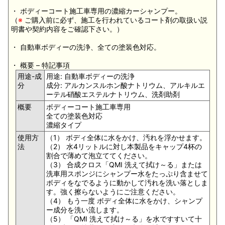
・ ボディーコート施工車専用の濃縮カーシャンプー。
（
※
ご購入前に必ず、施工を行われているコート剤の取扱い説
明書や契約内容をご確認下さい。）
・ 自動車ボディーの洗浄、全ての塗装色対応。
・ 概要 – 特記事項
用途-成
用途: 自動車ボディーの洗浄
分
成分: アルカンスルホン酸ナトリウム、アルキルエ
ーテル硝酸エステルナトリウム、洗剤助剤
概要
ボディーコート施工車専用
全ての塗装色対応
濃縮タイプ
使用方
（1） ボディ全体に水をかけ、汚れを浮かせます。
法
（2） 水4リットルに対し本製品をキャップ4杯の
割合で薄めて泡立ててください。
（3） 合成クロス「QMI 洗えて拭け～る」または
洗車用スポンジにシャンプー水をたっぷり含ませて
ボディをなでるように動かして汚れを洗い落としま
す。強く擦らないようにご注意ください。
（4） もう一度 ボディ全体に水をかけ、シャンプ
ー成分を洗い流します。
（5） 「QMI 洗えて拭け～る」を水ですすいて十