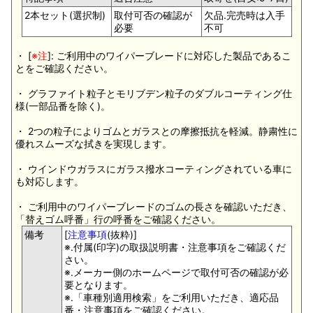
2本セット(選択制)
取付可否の確認が
欠品.完売時は入手
必要
不可
・ [
※注
]: ご利用中のワイパーブレードに対応した製品であるこ
とをご確認ください。
・ グラファイト粒子とモリブデン粒子のダブルコーティング仕
様(一部品番を除く)。
・ 2つの粒子によりゴムとガラスとの摩擦抵抗を軽減。静粛性に
優れスムーズな拭きを実現します。
・ ウインドウガラスにガラス撥水コーティングされている車に
も対応します。
・ ご利用中のワイパーブレードのゴムの長さを確認いただき、
「替えゴム呼番」行の呼番をご確認ください。
備考
[
注意事項
(抜粋)]
※.付属(印字)の取扱説明書・注意事項をご確認くだ
さい。
※.メーカー側のホームページで取付可否の確認が必
要となります。
※.「車種別適用検索」をご利用いただき、適応品
番・注意事項をご確認ください。