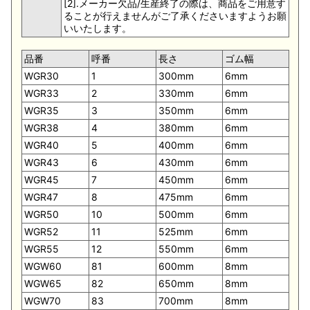
[2].メーカー欠品/生産終了の際は、商品をご用意す
ることが行えませんがご了承くださいますようお願
いいたします。
品番
呼番
長さ
ゴム幅
WGR30
1
300mm
6mm
WGR33
2
330mm
6mm
WGR35
3
350mm
6mm
WGR38
4
380mm
6mm
WGR40
5
400mm
6mm
WGR43
6
430mm
6mm
WGR45
7
450mm
6mm
WGR47
8
475mm
6mm
WGR50
10
500mm
6mm
WGR52
11
525mm
6mm
WGR55
12
550mm
6mm
WGW60
81
600mm
8mm
WGW65
82
650mm
8mm
WGW70
83
700mm
8mm