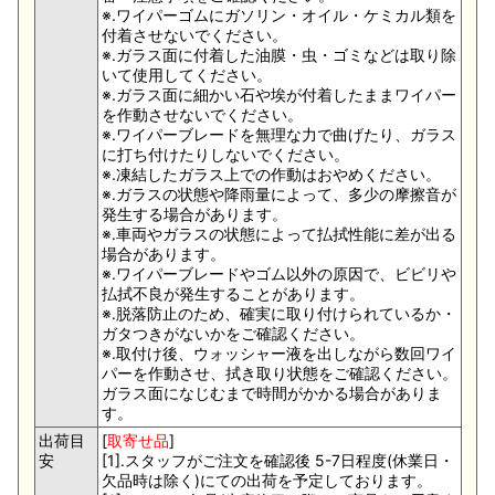
※.ワイパーゴムにガソリン・オイル・ケミカル類を
付着させないでください。
※.ガラス面に付着した油膜・虫・ゴミなどは取り除
いて使用してください。
※.ガラス面に細かい石や埃が付着したままワイパー
を作動させないでください。
※.ワイパーブレードを無理な力で曲げたり、ガラス
に打ち付けたりしないでください。
※.凍結したガラス上での作動はおやめください。
※.ガラスの状態や降雨量によって、多少の摩擦音が
発生する場合があります。
※.車両やガラスの状態によって払拭性能に差が出る
場合があります。
※.ワイパーブレードやゴム以外の原因で、ビビリや
払拭不良が発生することがあります。
※.脱落防止のため、確実に取り付けられているか・
ガタつきがないかをご確認ください。
※.取付け後、ウォッシャー液を出しながら数回ワイ
パーを作動させ、拭き取り状態をご確認ください。
ガラス面になじむまで時間がかかる場合がありま
す。
出荷目
[
取寄せ品
]
安
[1].スタッフがご注文を確認後 5-7日程度(休業日・
欠品時は除く)にての出荷を予定しております。