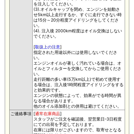
を注入してください。
(3).オイルキャップを閉め、エンジンを始動さ
せ5km以上走行するか、すぐに走行できない時
は15分～20分程度アイドリングをしてくださ
い。
(4). 注入後 2000km程度はオイル交換はしない
でください。
[
取扱上の注意
]
指定された用途以外には使用しないでくださ
い。
エンジンオイルが著しく汚れている場合は、オ
イルとフィルターを交換してからご使用くださ
い。
走行距離の多い車(5万km以上)で初めて使用す
る場合は、注入後1時間程度アイドリングをする
と効果的です。
エンジンの状態によって、効果がでる時間が異
なる場合があります。
他のオイル添加剤との併用は避けてください。
ご連絡事項
[
通常在庫商品
]
スタッフがご注文を確認後、翌営業日-3日程度
にての出荷を予定しております。
在庫には限りがございますので、取寄せとなる