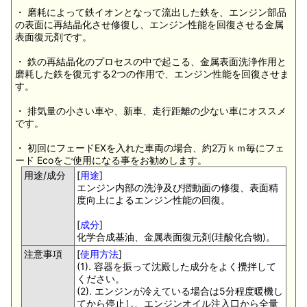
・ 磨耗によって鉄イオンとなって流出した鉄を、エンジン部品
の表面に再結晶化させ修復し、エンジン性能を回復させる金属
表面復元剤です。
・ 鉄の再結晶化のプロセスの中で起こる、金属表面洗浄作用と
磨耗した鉄を復元する2つの作用で、エンジン性能を回復させま
す。
・ 排気量の小さい車や、新車、走行距離の少ない車にオススメ
です。
・ 初回にフェードEXを入れた車両の場合、約2万ｋｍ毎にフェ
ード Ecoをご使用になる事をお勧めします。
用途/成分
[
用途
]
エンジン内部の洗浄及び摺動面の修復、表面精
度向上によるエンジン性能の回復。
[
成分
]
化学合成基油、金属表面復元剤(珪酸化合物)。
注意事項
[
使用方法
]
(1). 容器を振って沈殿した成分をよく攪拌して
ください。
(2). エンジンが冷えている場合は5分程度暖機し
てから停止し、エンジンオイル注入口から全量