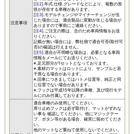
[
注2
].年式.仕様.グレードなどにより、複数の形
状が存在する車種があります。
[
注3
].モデルチェンジやマイナーチェンジが生
じた場合には、適合製品に変動が生じる場合が
注意事項
ありますので事前にご連絡ください。
[
注4
].ご注文の際は、念のため車両情報をお送
りください。
記載が無い場合には、弊社側で適合可否(取付可
否)の確認は行えません。
[
注5
].適合が不明瞭な場合は、必要となる車両
情報をメールにてお送りください。
※.足元部分が1セットとなっております。
※.素材のマットはロットにより、サンプルと若
干異なる場合があります。
※.旧車につきましてはハトメ位置等、純正と同
じ位置でない場合があります。
※.フックは平成15年以降の車種、及び現行モデ
ルにのみ付属しております。
適合車種のみ使用してください。
滑り止めフックは必ず取付け、マットがずれな
い事を 確認してください。他にマジックテー
プ、ボタン等がある場合、確実に留めてくださ
い。
他のマットなど重ねて使用しないでください。