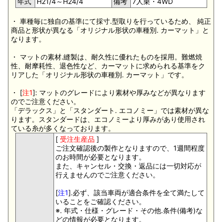
年式
H21/4～H24/4
備考
7人乗・4WD
・ 車種毎に独自の基準にて採寸.型取りを行っているため、 純正
商品と形状が異なる「オリジナル形状の車種別. カーマット」と
なります。
・ マットの素材.縫製は、耐久性に優れたものを採用。難燃焼
性、耐摩耗性、退色性など、カーマットに求められる基準をク
リアした「オリジナル形状の車種別. カーマット」です。
・ [
注1
]: マットのグレードにより素材や厚みなどが異なります
のでご注意ください。
「デラックス」と「スタンダート. エコノミー」では素材が異な
ります。スタンダードは、エコノミーより厚みがあり使用され
ている糸が多くなっております。
[
受注生産品
]
ご注文確認後の製作となりますので、1週間程度
のお時間が必要となります。
また、キャンセル・交換・返品には一切対応が
行えませんのでご注意ください。
[
注1
].必ず、該当車両が適合条件を全て満たして
いることをご確認ください。
※. 年式・仕様・グレード・その他.条件(備考)な
どの情報が必要となります。