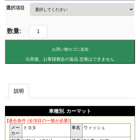
選択項目
お買い物カゴに追加
説明
車種別. カーマット
[
適合条件 (全項目の一致が必要)
]
メー
トヨタ
車名
ウィッシュ
カー