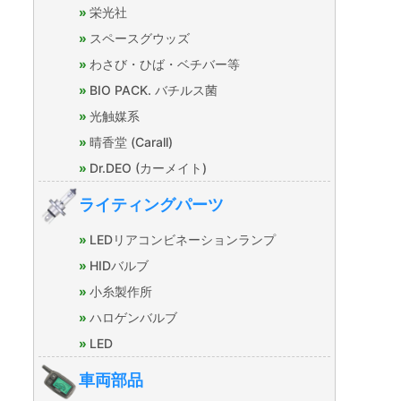
栄光社
スペースグウッズ
わさび・ひば・ベチバー等
BIO PACK. バチルス菌
光触媒系
晴香堂 (Carall)
Dr.DEO (カーメイト)
ライティングパーツ
LEDリアコンビネーションランプ
HIDバルブ
小糸製作所
ハロゲンバルブ
LED
車両部品