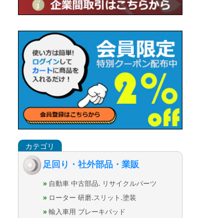
足回り・社外部品・業販
自動車 中古部品. リサイクルパーツ
ローター 研磨.スリット.塗装
輸入車用 ブレーキパッド