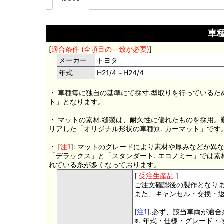
車種
[
適合条件 (全項目の一致が必要)
]
メーカー
トヨタ
年式
H21/4～H24/4
・ 車種毎に独自の基準にて採寸.型取りを行っているた
ト」となります。
・ マットの素材.縫製は、耐久性に優れたものを採用
リアした「オリジナル形状の車種別. カーマット」です
・ [
注1
]: マットのグレードにより素材や厚みなどが異
「デラックス」と「スタンダート. エコノミー」では
れている糸が多くなっております。
[
受注生産品
]
ご注文確認後の製作となり
また、キャンセル・交換・
[
注1
].必ず、該当車両が適
※. 年式・仕様・グレード・