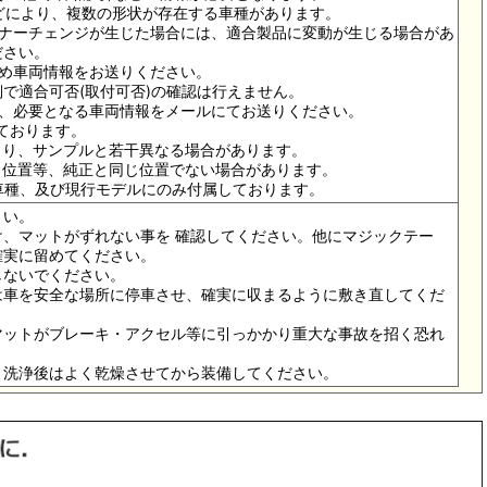
ドなどにより、複数の形状が存在する車種があります。
イナーチェンジが生じた場合には、適合製品に変動が生じる場合があ
ださい。
ため車両情報をお送りください。
で適合可否(取付可否)の確認は行えません。
は、必要となる車両情報をメールにてお送りください。
っております。
より、サンプルと若干異なる場合があります。
メ位置等、純正と同じ位置でない場合があります。
の車種、及び現行モデルにのみ付属しております。
さい。
、マットがずれない事を 確認してください。他にマジックテー
確実に留めてください。
しないでください。
は車を安全な場所に停車させ、確実に収まるように敷き直してくだ
マットがブレーキ・アクセル等に引っかかり重大な事故を招く恐れ
。洗浄後はよく乾燥させてから装備してください。