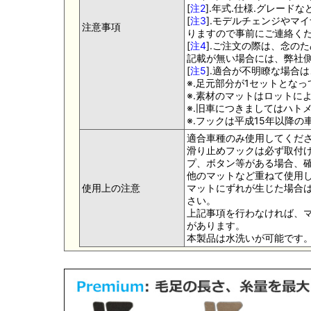
[
注2
].年式.仕様.グレー
[
注3
].モデルチェンジやマ
注意事項
りますので事前にご連絡く
[
注4
].ご注文の際は、念の
記載が無い場合には、弊社側
[
注5
].適合が不明瞭な場合
※.足元部分が1セットとな
※.素材のマットはロットに
※.旧車につきましてはハト
※.フックは平成15年以降
適合車種のみ使用してくだ
滑り止めフックは必ず取付け
プ、ボタン等がある場合、
他のマットなど重ねて使用
使用上の注意
マットにずれが生じた場合
さい。
上記事項を行わなければ、
があります。
本製品は水洗いが可能です