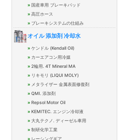
国産車用 ブレーキパッド
高圧ホース
ブレーキシステムの仕組み
オイル 添加剤 冷却水
ケンドル (Kendall Oil)
カーエアコン用冷媒
2輪用. 4T Mineral MA
リキモリ (LIQUI MOLY)
メタライザー 金属表面修復剤
QMI. 添加剤
Repsol Motor Oil
KEMITEC. エンジン冷却液
大丸テクノ. ディーゼル車用
制研化学工業
レーシングギア